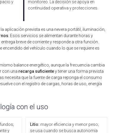
pacio y
monitoreo. La decisión se apoya en
continuidad operativa y protecciones.
a aplicación prevista es una nevera portátil, iluminación,
rnos
. Esos servicios se alimentan durante horas y
ntrega breve de corriente y responde a otra función.
e encendido del vehículo cuando lo que se requiere es
el mismo balance energético, aunque la frecuencia cambia
ir con una
recarga suficiente
y tener una forma prevista
ías necesita que la fuente de carga reponga el consumo
esuelve con el registro de cargas, horas de uso, energía
ología con el uso
ofundos;
Litio:
mayor eficiencia y menor peso;
nte y
se usa cuando se busca autonomía