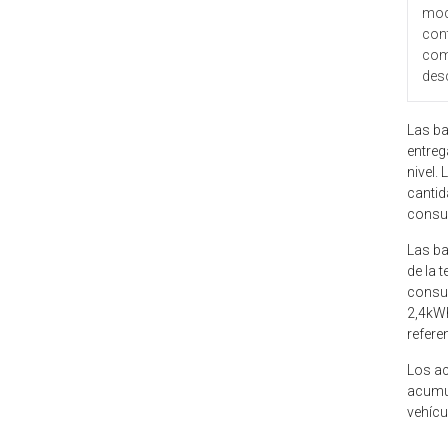
mod
cont
comp
des
Las ba
entreg
nivel.
cantid
consum
Las ba
de la 
consum
2,4kWh
refere
Los ac
acumul
vehícu