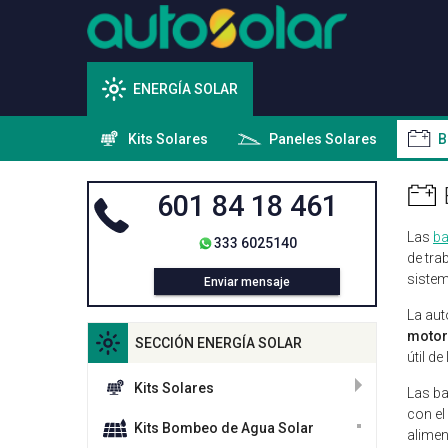
ENERGÍA SOLAR
Kits Solares
Paneles Solares
B
601 84 18 461
Las
ba
333 6025140
de tra
sistem
Enviar mensaje
La aut
motor
SECCIÓN ENERGÍA SOLAR
útil d
Kits Solares
Las ba
con el
Kits Bombeo de Agua Solar
alimen