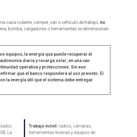
na casa rodante, camper, van o vehículo de trabajo;
no
nevera, bomba, cargadores o herramientas se dimensionan
 los equipos, la energía que puede recuperar el
n autonomía diaria y recarga solar; en una van
tinuidad operativa y protecciones. Sin ese
nfirmar que el banco responderá al uso previsto. El
on la energía útil que el sistema debe entregar
ilador,
Trabajo móvil:
radios, cámaras,
SB. La
herramientas livianas y equipos de