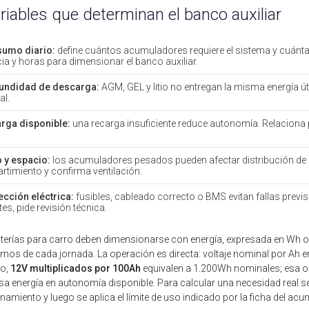
riables que determinan el banco auxiliar
umo diario:
define cuántos acumuladores requiere el sistema y cuánta 
ia y horas para dimensionar el banco auxiliar.
undidad de descarga:
AGM, GEL y litio no entregan la misma energía 
al.
rga disponible:
una recarga insuficiente reduce autonomía. Relaciona 
 y espacio:
los acumuladores pesados pueden afectar distribución de c
timiento y confirma ventilación.
ección eléctrica:
fusibles, cableado correcto o BMS evitan fallas previs
tes, pide revisión técnica.
terías para carro deben dimensionarse con energía, expresada en Wh o 
os de cada jornada. La operación es directa: voltaje nominal por Ah 
lo,
12V multiplicados por 100Ah
equivalen a 1.200Wh nominales; esa ope
sa energía en autonomía disponible. Para calcular una necesidad real 
namiento y luego se aplica el límite de uso indicado por la ficha del acu