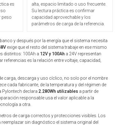
ctica es
alta, espacio limitado o uso frecuente.
uso
Su lectura práctica es confirmar
r peso
capacidad aprovechable y los
parámetros de carga de la referencia.
 banco y después por la energía que el sistema necesita
48V
exige que el resto del sistema trabaje en ese mismo
es distintos: 100Ah a
12V y 100Ah
a 24V representan
r referencias es la relación entre voltaje, capacidad,
de carga, descarga y uso cíclico, no solo por el nombre
ece cada fabricante, de la temperatura y del régimen de
a Pylontech declara
2.280Wh utilizables
a partir de
aración responsable usa el valor aplicable a la
ecnología a otra.
tros de carga correctos y protecciones visibles. Los
reemplazar sin diagnóstico el sistema original del