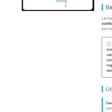
Ba
Las ba
sustit
por ho
sis
cam
con
reg
dur
Us
Cas
car