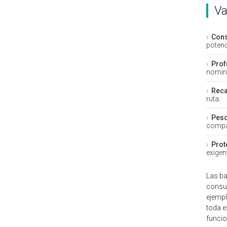
Va
›
Cons
potenc
›
Prof
nomin
›
Reca
ruta.
›
Peso
compar
›
Prot
exigen
Las ba
consum
ejemp
toda e
funcio