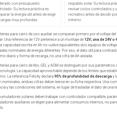
erado con presupuesto
respaldo solar. Su lectura prá
rolado. Su lectura práctica es
revisar ciclos controlados y 
arar la energía útil antes de exigir
recreativo antes de decidir po
cargas muy profundas.
mínimo.
terías para carro de uso auxiliar se comparan primero por el voltaje del
ar. Una referencia de 12V pertenece a un montaje de
12V; una de 24V o 
 La capacidad escrita en Ah no vuelve equivalentes dos equipos de voltaj
ades nominales de energía diferentes. Por eso, el dato útil para contrasta
o diario y forma de recarga, no una cifra de Ah aislada.
terías para carro de litio, GEL y AGM se distinguen por sus parámetros 
tecnología. La capacidad aprovechable depende de los límites que establ
o. La referencia Felicity declara
95% de profundidad de descarga
y l
 nominales; ambas cifras deben leerse en su ficha respectiva. Una comp
ncia y las condiciones del sistema, en lugar de trasladar el dato de una t
umuladores solares deben trabajar con controlador compatible, paráme
adores auxiliares se eligen para alimentar consumos internos, no para 
lo.