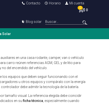
Contacto
Horario
Mi cuenta
0
$ 0
Blog solar
a Solar
uxiliares en una casa rodante, camper, van o vehículo
para carro reúnen referencias AGM, GEL y de litio para
y no del encendido del vehículo.
e los equipos que deben seguir funcionando con el
, cargadores u otros equipos y compáralo con la energía
el controlador debe admitir la tecnología de la batería.
or tamaño visual. La referencia elegida debe coincidir
indicados en su
ficha técnica
, especialmente cuando