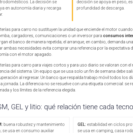
ctrodomésticos. La decisión se
decisión se apoya en peso, es
ya en autonomía diaria y recarga
profundidad de descarga.
r.
terías para carro no sustituyen la unidad que enciende el motor cuando l
omba, cargadores, comunicaciones o un inversor para
consumos inte
gan el banco de manera repetida; el arranque, en cambio, demanda una e
r ambas necesidades evita comprar una referencia por la expectativa d
omía con el motor apagado.
terías para carro para viajes cortos y para uso diario se valoran con 
gencia del sistema. Un equipo que se usa solo un fin de semana debe sal
uperación al regresar. Un banco que respalda trabajo móvil todos los d
a jornada. La diferencia no se resuelve con una etiqueta comercial: se r
rada y los límites de la referencia elegida.
M, GEL y litio: qué relación tiene cada tecn
M:
buena robustez y mantenimiento
GEL:
estabilidad en ciclos pr
; se usa en consumo auxiliar
se usa en camping, casa roda