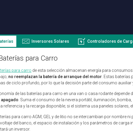
aterías
Inversores Solares
Controladores de Carg
Baterías para Carro
terías para carro
de esta selección almacenan energía para consumos a
bajo;
no reemplazan la batería de arranque del motor
. Estas baterías 
as de ciclo profundo, por lo que la decisión parte del consumo auxiliar 
onomía de las baterías para carro en una van o casa rodante depende d
 apagado
. Suma el consumo de la nevera portátil, iluminación, bomba
e la referencia y la recarga disponible; si el sistema usa paneles solares, 
terías para carro AGM, GEL y de litio no se intercambian por nombre ni p
 voltaje del banco, el espacio de instalación y los parámetros de carga 
tará un inversor.