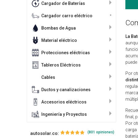
Cargador de Baterías
Cargador carro eléctrico
Com
Bombas de Agua
La Bat
Material eléctrico
aunque
funcio
Protecciones eléctricas
acumul
puede a
Tableros Eléctricos
Por ot
Cables
distin
regula
Ductos y canalizaciones
marca 
múltip
Accesorios eléctricos
Recuer
Ingeniería y Proyectos
final,
Por ot
carga 
(801 opiniones)
autosolar.co:
baterí