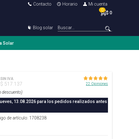
Contacto
Horario
Mi cuenta
0
$ 0
Blog solar
a Solar
SIN IVA
$ 517.137
22 Opiniones
n descuento)
jueves, 13.08.2026 para los pedidos realizados antes
igo de artículo: 1708238