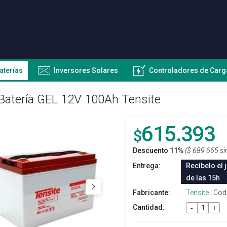
aterías
Inversores Solares
Controladores de Carg
Batería GEL 12V 100Ah Tensite
615.393
$
Descuento 11%
($ 689.665 si
Entrega:
Recíbelo el 
de las 15h
Fabricante:
Tensite
| Cod
Cantidad:
-
+