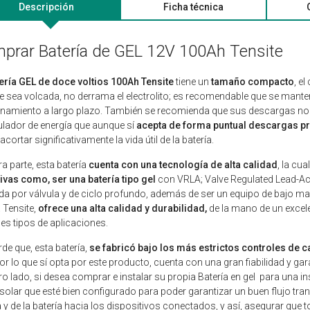
Descripción
Ficha técnica
prar Batería de GEL 12V 100Ah Tensite
ería GEL de doce voltios 100Ah Tensite
tiene un
tamaño compacto
, el
 sea volcada, no derrama el electrolito; es recomendable que se mant
namiento a largo plazo. También se recomienda que sus descargas no se
ador de energía que aunque sí
acepta de forma puntual descargas pr
cortar significativamente la vida útil de la batería.
ra parte, esta batería
cuenta con una tecnología de alta calidad
, la cua
tivas como, ser una batería tipo gel
con VRLA; Valve Regulated Lead-Aci
da por válvula y de ciclo profundo, además de ser un equipo de bajo man
Tensite,
ofrece una alta calidad y durabilidad,
de la mano de un excele
les tipos de aplicaciones.
de que, esta batería,
se fabricó bajo los más estrictos controles de 
 por lo que sí opta por este producto, cuenta con una gran fiabilidad y g
ro lado, si desea comprar e instalar su propia Batería en gel para una i
solar que esté bien configurado para poder garantizar un buen flujo tra
a y de la batería hacia los dispositivos conectados, y así, asegurar que