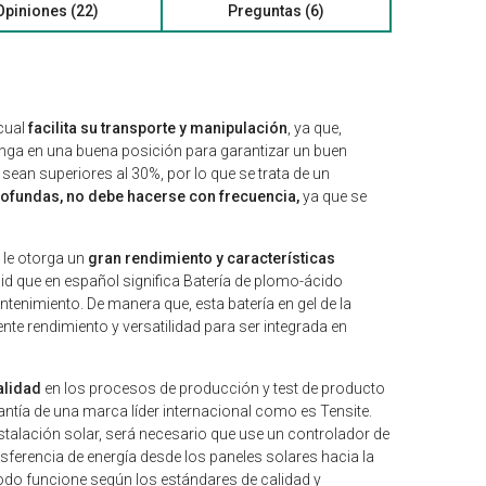
Opiniones (22)
Preguntas (6)
 cual
facilita su transporte y manipulación
, ya que,
enga en una buena posición para garantizar un buen
an superiores al 30%, por lo que se trata de un
ofundas, no debe hacerse con frecuencia,
ya que se
l le otorga un
gran rendimiento y características
d que en español significa Batería de plomo-ácido
tenimiento. De manera que, esta batería en gel de la
nte rendimiento y versatilidad para ser integrada en
calidad
en los procesos de producción y test de producto
arantía de una marca líder internacional como es Tensite.
nstalación solar, será necesario que use un controlador de
nsferencia de energía desde los paneles solares hacia la
 todo funcione según los estándares de calidad y