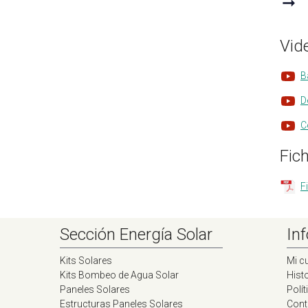
➞
Vid
B
D
C
Fic
F
Sección Energía Solar
Inf
Kits Solares
Mi c
Kits Bombeo de Agua Solar
Histo
Paneles Solares
Polít
Estructuras Paneles Solares
Cont