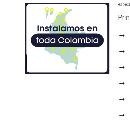
especi
Pri
➞
➞
➞
➞
➞
➞