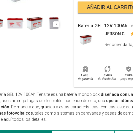
AÑADIR AL CARRIT
Batería GEL 12V 100Ah Te
JERSON C
Recomendado, P
ería GEL 12V 100Ah Tensite es una batería monoblock
diseñada con un
gases ni tenga fugas de electrolito, haciendo de esta, una
opción idónea 
ación
. De manera que, gracias a estas características técnicas, este ac
mas fotovoltaicos
, tales como sistemas en caravanas y casas de cam
 aquí todos los detalles.