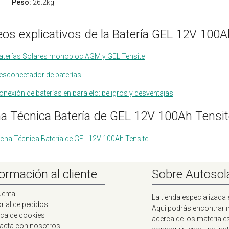
Peso:
26.2kg
eos explicativos de la Batería GEL 12V 100A
aterías Solares monobloc AGM y GEL Tensite
esconectador de baterías
onexión de baterías en paralelo: peligros y desventajas
ha Técnica Batería de GEL 12V 100Ah Tensi
icha Técnica Batería de GEL 12V 100Ah Tensite
ormación al cliente
Sobre Autosol
uenta
La tienda especializada 
rial de pedidos
Aquí podrás encontrar 
ica de cookies
acerca de los materiale
acta con nosotros