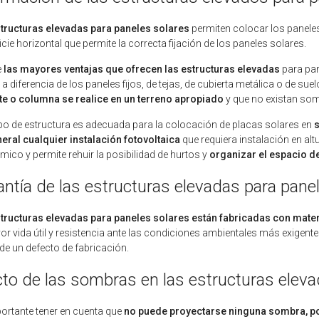
tructuras elevadas para paneles solares
permiten colocar los panele
icie horizontal que permite la correcta fijación de los paneles solares.
e
las mayores ventajas que ofrecen las estructuras elevadas
para pan
 a diferencia de los paneles fijos, de tejas, de cubierta metálica o de sue
te o columna se realice en un terreno apropiado
y que no existan somb
ipo de estructura es adecuada para la colocación de placas solares en
s
eral cualquier instalación fotovoltaica
que requiera instalación en al
ico y permite rehuir la posibilidad de hurtos y
organizar el espacio d
antía de las estructuras elevadas para pane
tructuras elevadas para paneles solares están fabricadas con materi
or vida útil y resistencia ante las condiciones ambientales más exigentes
 de un defecto de fabricación.
cto de las sombras en las estructuras eleva
ortante tener en cuenta que
no puede proyectarse ninguna sombra, po