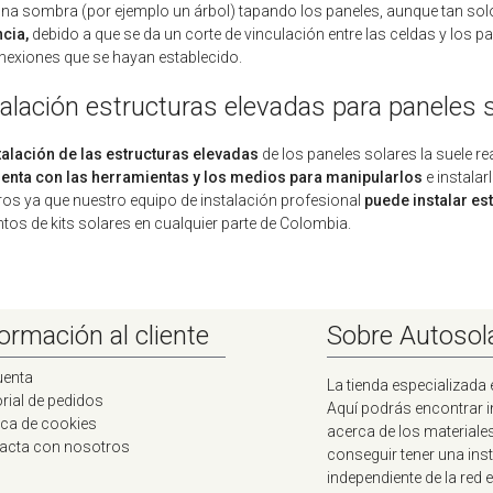
na sombra (por ejemplo un árbol) tapando los paneles, aunque tan solo
ncia,
debido a que se da un corte de vinculación entre las celdas y los pa
nexiones que se hayan establecido.
talación estructuras elevadas para paneles
talación de las estructuras elevadas
de los paneles solares la suele r
enta con las herramientas y los medios para manipularlos
e instalar
os ya que nuestro equipo de instalación profesional
puede instalar es
tos de kits solares en cualquier parte de Colombia.
ormación al cliente
Sobre Autosol
uenta
La tienda especializada 
rial de pedidos
Aquí podrás encontrar 
ica de cookies
acerca de los materiale
acta con nosotros
conseguir tener una ins
independiente de la red e