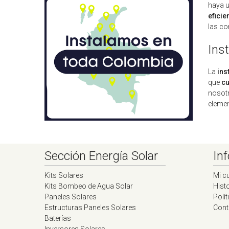
haya u
eficie
las co
Ins
La
ins
que
cu
nosotr
elemen
Sección Energía Solar
Inf
Kits Solares
Mi c
Kits Bombeo de Agua Solar
Histo
Paneles Solares
Polít
Estructuras Paneles Solares
Cont
Baterías
Inversores Solares