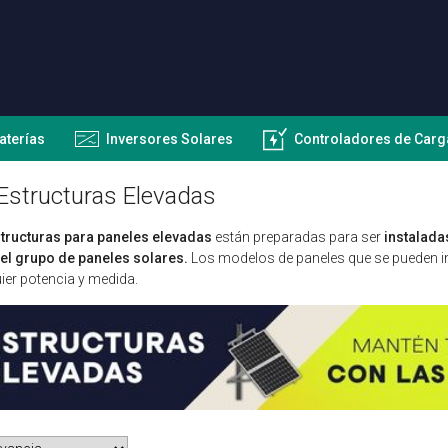
aterías
Inversores Solares
Controladores de Carg
Estructuras Elevadas
tructuras para paneles elevadas
están preparadas para ser
instalada
 el grupo de paneles solares.
Los modelos de paneles que se pueden ins
ier potencia y medida.