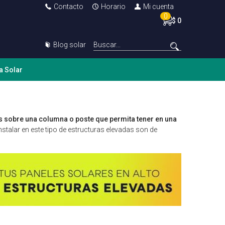
Contacto
Horario
Mi cuenta
0
$ 0
Blog solar
a Solar
s sobre una columna o poste que permita tener en una
talar en este tipo de estructuras elevadas son de