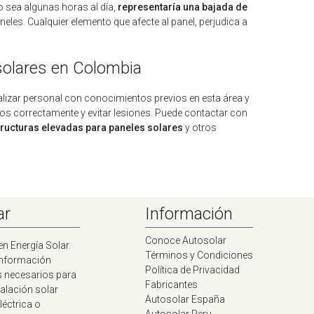
 sea algunas horas al día,
representaría una bajada de
neles. Cualquier elemento que afecte al panel, perjudica a
 solares en Colombia
ealizar personal con conocimientos previos en esta área y
los correctamente y evitar lesiones. Puede contactar con
tructuras elevadas para paneles solares
y otros
ar
Información
Conoce Autosolar
en Energía Solar.
Términos y Condiciones
información
Política de Privacidad
s necesarios para
Fabricantes
talación solar
Autosolar España
léctrica o
Autosolar Peru