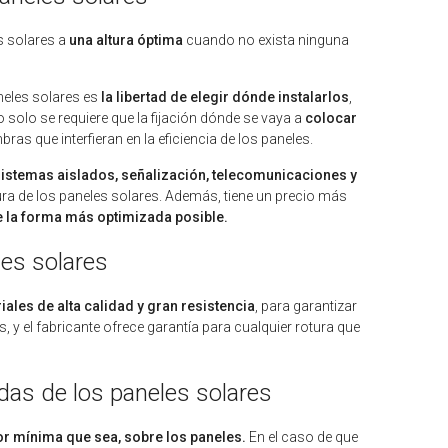
s solares a
una altura óptima
cuando no exista ninguna
eles solares es
la libertad de elegir dónde instalarlos
,
lo solo se requiere que la fijación dónde se vaya a
colocar
ras que interfieran en la eficiencia de los paneles.
istemas aislados, señalización, telecomunicaciones y
tura de los paneles solares. Además, tiene un precio más
e la forma más optimizada posible.
les solares
ales de alta calidad y gran resistencia
, para garantizar
, y el fabricante ofrece garantía para cualquier rotura que
das de los paneles solares
r mínima que sea, sobre los paneles.
En el caso de que