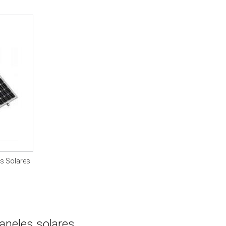
es Solares
aneles solares