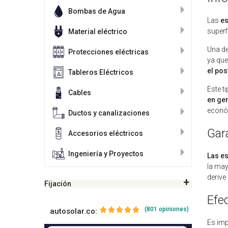
Bombas de Agua
Las
es
superf
Material eléctrico
Una d
Protecciones eléctricas
ya que
el pos
Tableros Eléctricos
Este t
Cables
en gen
económ
Ductos y canalizaciones
Gar
Accesorios eléctricos
Ingeniería y Proyectos
Las es
la may
derive
Fijación
Efe
(801 opiniones)
autosolar.co:
Es imp