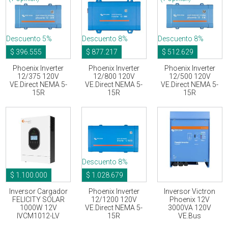
Descuento 5%
Descuento 8%
Descuento 8%
$ 396.555
$ 877.217
$ 512.629
Phoenix Inverter
Phoenix Inverter
Phoenix Inverter
12/375 120V
12/800 120V
12/500 120V
VE.Direct NEMA 5-
VE.Direct NEMA 5-
VE.Direct NEMA 5-
15R
15R
15R
Descuento 8%
$ 1.100.000
$ 1.028.679
Inversor Cargador
Phoenix Inverter
Inversor Victron
FELICITY SOLAR
12/1200 120V
Phoenix 12V
1000W 12V
VE.Direct NEMA 5-
3000VA 120V
IVCM1012-LV
15R
VE.Bus