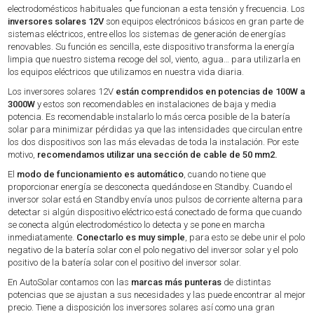
electrodomésticos habituales que funcionan a esta tensión y frecuencia. Los
inversores solares 12V
son equipos electrónicos básicos en gran parte de
sistemas eléctricos, entre ellos los sistemas de generación de energías
renovables. Su función es sencilla, este dispositivo transforma la energía
limpia que nuestro sistema recoge del sol, viento, agua… para utilizarla en
los equipos eléctricos que utilizamos en nuestra vida diaria.
Los inversores solares 12V
están comprendidos en potencias de 100W a
3000W
y estos son recomendables en instalaciones de baja y media
potencia. Es recomendable instalarlo lo más cerca posible de la batería
solar para minimizar pérdidas ya que las intensidades que circulan entre
los dos dispositivos son las más elevadas de toda la instalación. Por este
motivo,
recomendamos utilizar una sección de cable de 50 mm2.
El
modo de funcionamiento es automático
, cuando no tiene que
proporcionar energía se desconecta quedándose en Standby. Cuando el
inversor solar está en Standby envía unos pulsos de corriente alterna para
detectar si algún dispositivo eléctrico está conectado de forma que cuando
se conecta algún electrodoméstico lo detecta y se pone en marcha
inmediatamente.
Conectarlo es muy simple
, para esto se debe unir el polo
negativo de la batería solar con el polo negativo del inversor solar y el polo
positivo de la batería solar con el positivo del inversor solar.
En AutoSolar contamos con las
marcas más punteras
de distintas
potencias que se ajustan a sus necesidades y las puede encontrar al mejor
precio. Tiene a disposición los inversores solares así como una gran