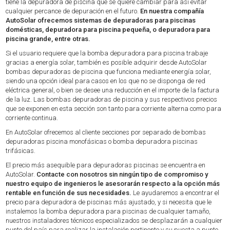
tiene la depuradora de piscina que se quiere cambiar para así evitar
cualquier percance de depuración en el futuro.
En nuestra compañía
AutoSolar ofrecemos sistemas de depuradoras para piscinas
domésticas, depuradora para piscina pequeña, o depuradora para
piscina grande, entre otras.
Si el usuario requiere que la bomba depuradora para piscina trabaje
gracias a energía solar, también es posible adquirir desde AutoSolar
bombas depuradoras de piscina que funciona mediante energía solar,
siendo una opción ideal para casos en los que no se disponga de red
eléctrica general, o bien se desee una reducción en el importe de la factura
de la luz. Las bombas depuradoras de piscina y sus respectivos precios
que se exponen en esta sección son tanto para corriente alterna como para
corriente continua.
En AutoSolar ofrecemos al cliente secciones por separado de bombas
depuradoras piscina monofásicas o bomba depuradora piscinas
trifásicas.
El precio más asequible para depuradoras piscinas se encuentra en
AutoSolar.
Contacte con nosotros sin ningún tipo de compromiso y
nuestro equipo de ingenieros le asesorarán respecto a la opción más
rentable en función de sus necesidades.
Le ayudaremos a encontrar el
precio para depuradora de piscinas más ajustado, y si necesita que le
instalemos la bomba depuradora para piscinas de cualquier tamaño,
nuestros instaladores técnicos especializados se desplazarán a cualquier
punto del país para realizar la instalación pertinente y su puesta a punto.