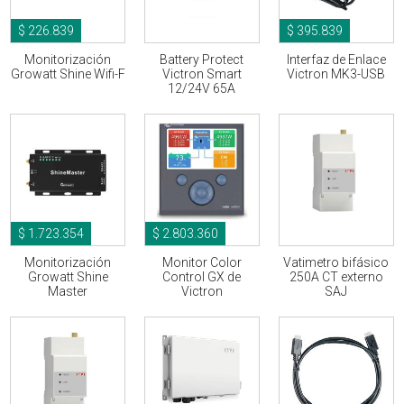
$ 226.839
$ 395.839
Monitorización
Battery Protect
Interfaz de Enlace
Growatt Shine Wifi-F
Victron Smart
Victron MK3-USB
12/24V 65A
$ 1.723.354
$ 2.803.360
Monitorización
Monitor Color
Vatimetro bifásico
Growatt Shine
Control GX de
250A CT externo
Master
Victron
SAJ