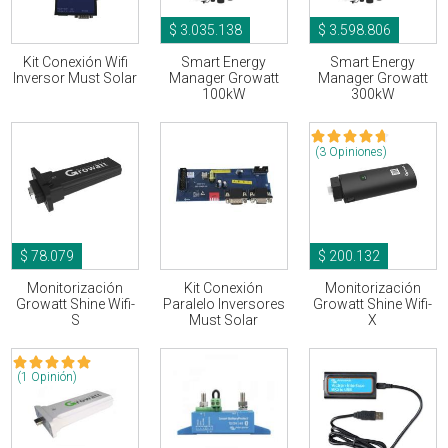
$ 3.035.138
$ 3.598.806
Kit Conexión Wifi
Smart Energy
Smart Energy
Inversor Must Solar
Manager Growatt
Manager Growatt
100kW
300kW
(3 Opiniones)
$ 78.079
$ 200.132
Monitorización
Kit Conexión
Monitorización
Growatt Shine Wifi-
Paralelo Inversores
Growatt Shine Wifi-
S
Must Solar
X
(1 Opinión)