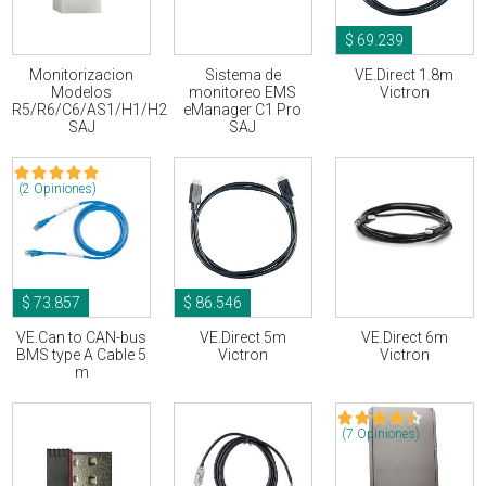
$ 69.239
Monitorizacion
Sistema de
VE.Direct 1.8m
Modelos
monitoreo EMS
Victron
R5/R6/C6/AS1/H1/H2
eManager C1 Pro
SAJ
SAJ
(2 Opiniones)
$ 73.857
$ 86.546
VE.Can to CAN-bus
VE.Direct 5m
VE.Direct 6m
BMS type A Cable 5
Victron
Victron
m
(7 Opiniones)