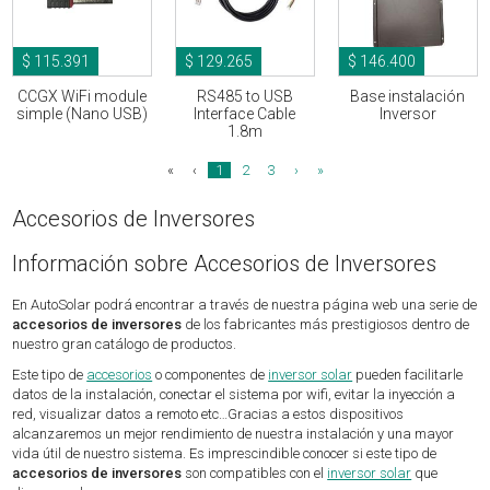
$ 115.391
$ 129.265
$ 146.400
CCGX WiFi module
RS485 to USB
Base instalación
simple (Nano USB)
Interface Cable
Inversor
1.8m
«
‹
1
2
3
›
»
Accesorios de Inversores
Información sobre Accesorios de Inversores
En AutoSolar podrá encontrar a través de nuestra página web una serie de
accesorios de inversores
de los fabricantes más prestigiosos dentro de
nuestro gran catálogo de productos.
Este tipo de
accesorios
o componentes de
inversor solar
pueden facilitarle
datos de la instalación, conectar el sistema por wifi, evitar la inyección a
red, visualizar datos a remoto etc…Gracias a estos dispositivos
alcanzaremos un mejor rendimiento de nuestra instalación y una mayor
vida útil de nuestro sistema. Es imprescindible conocer si este tipo de
accesorios de inversores
son compatibles con el
inversor solar
que