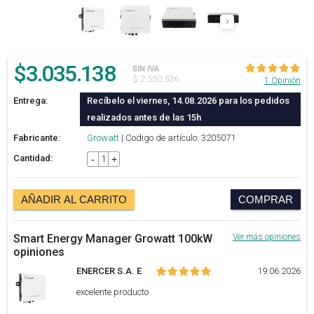
$
3.035.138
SIN IVA
$ 2.550.536
1 Opinión
Entrega:
Recíbelo el viernes, 14.08.2026 para los pedidos
realizados antes de las 15h
Fabricante:
Growatt
| Codigo de artículo: 3205071
Cantidad:
-
+
AÑADIR AL CARRITO
COMPRAR
Smart Energy Manager Growatt 100kW
Ver más opiniones
opiniones
ENERCER S.A. E
19.06.2026
excelente producto