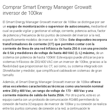
Comprar Smart Energy Manager Growatt
inversor de 100kw
El Smart Energy Manager Growatt inversor de 100kw se distingue por ser
un
equipo de monitorización o supervisor de autoconsumo,
mediante el
cual se puede vigilar y gestionar el voltaje, corriente, potencia activa, factor
de potencia y frecuencia de los puntos de conexión del inversor a la red,
específicamente modelos de inversor de 100kw.
Este dispositivo incorpora
transformadores de corriente (CT) que permiten contar con la
corriente de línea de una red trifásica de hasta 250 A con una precisión
de 0.5A y medidores de voltaje de hasta 460 VAC (L-L) máximo,
de un
sistema con potencia de hasta 100kW. Este equipo puede utilizarse para
sistemas trifásicos de 230/400 VAC con un inversor de 100kw, gracias a la
flexibilidad que proporcionan los CT, así como, su sistema integrado con
ShineMaster y medidor, que simplifica el cableado en sistemas de gran
tamaño.
Además, el Smart Energy Manager Growatt inversor de 100kw
ofrece
otras excelentes características técnicas como una tensión nominal
entre 230 y 400 Vac, un rango de voltaje de 173 - 400 Vac y una
corriente máxima de salida de hasta 250A.
Por otra parte, este es un
equipo cuenta con un protocolo de comunicación RS485 permitiendo la
conexión de hasta 32 equipos de inversor de 100kw y su conexión se realiza
entre los puntos comunes de conexión a la red, a continuación le