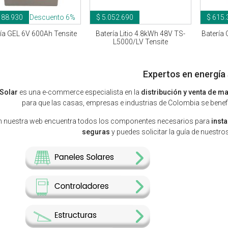
188.930
Descuento 6%
$ 5.052.690
$ 615.
ía GEL 6V 600Ah Tensite
Batería Litio 4.8kWh 48V TS-
Batería
L5000/LV Tensite
Expertos en energía 
Solar
es una e-commerce especialista en la
distribución y venta de ma
para que las casas, empresas e industrias de Colombia se benefic
n nuestra web encuentra todos los componentes necesarios para
insta
seguras
y puedes solicitar la guía de nuestr