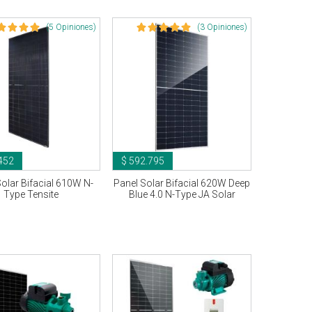
(5 Opiniones)
(3 Opiniones)
452
$ 592.795
olar Bifacial 610W N-
Panel Solar Bifacial 620W Deep
Type Tensite
Blue 4.0 N-Type JA Solar