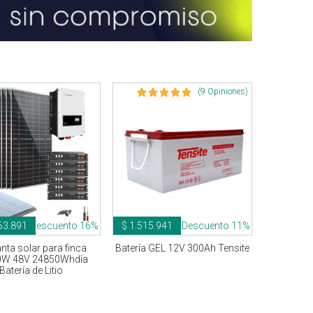
(9 Opiniones)
63.891
Descuento 16%
$ 1.515.941
Descuento 11%
anta solar para finca
Batería GEL 12V 300Ah Tensite
0W 48V 24850Whdía
Batería de Litio