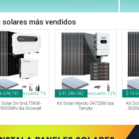
s solares más vendidos
6.698.745
Descuento 1%
$ 41.286.082
Descuento 12%
$ 19.5
t Solar On Grid 75KW-
Kit Solar Hibrido 34720W/dia
Kit So
9920Wh/dia Growatt
Tensite
3000