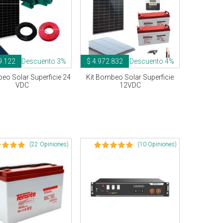
9.122
Descuento 3%
$ 4.972.832
Descuento 4%
eo Solar Superficie 24
Kit Bombeo Solar Superficie
VDC
12VDC
(22 Opiniones)
(10 Opiniones)