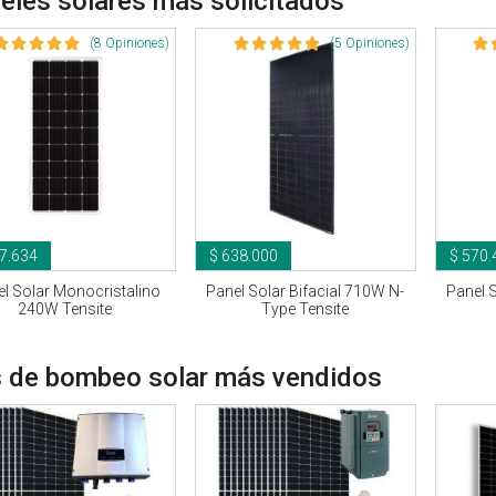
eles solares más solicitados
(8 Opiniones)
(5 Opiniones)
7.634
$ 638.000
$ 570.
l Solar Monocristalino
Panel Solar Bifacial 710W N-
Panel S
240W Tensite
Type Tensite
s de bombeo solar más vendidos