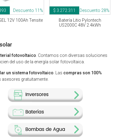
393
Descuento 11%
$ 3.272.311
Descuento 28%
 GEL 12V 100Ah Tensite
Batería Litio Pylontech
US2000C 48V 2.4kWh
solar
terial fotovoltaico
. Contamos con diversas soluciones
ien del uso de la energía solar fotovoltaica.
lar un sistema fotovoltaico
. Las
compras son 100%
os asesores gratuitamente.