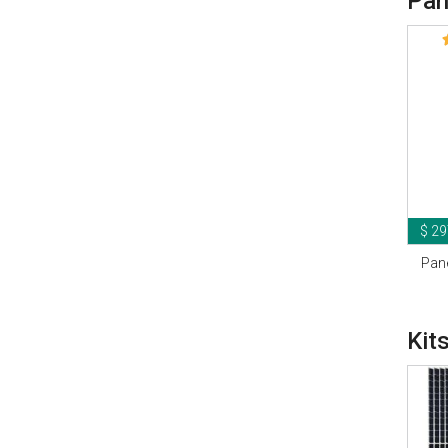
Pan
$ 29
Pane
Kit