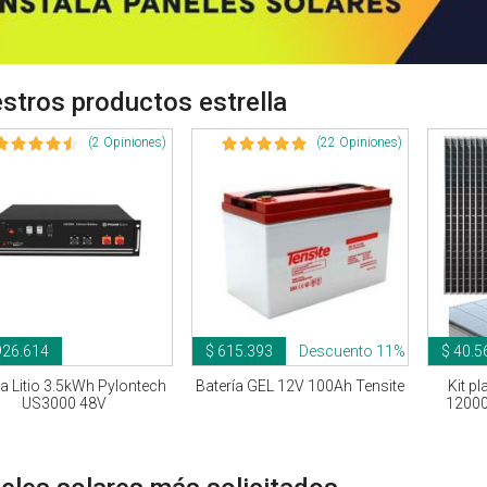
stros productos estrella
(2 Opiniones)
(22 Opiniones)
926.614
$ 615.393
Descuento 11%
$ 40.5
ía Litio 3.5kWh Pylontech
Batería GEL 12V 100Ah Tensite
Kit pl
US3000 48V
1200