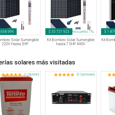
.658.994
$ 33.727.923
Descuento 1%
$ 1.87
Bombeo Solar Sumergible
Kit Bombeo Solar Sumergible
Kit Bomb
220V Hasta 2HP
hasta 7.5HP 440V
erías solares más visitadas
(1 Opinión)
(5 Opiniones)