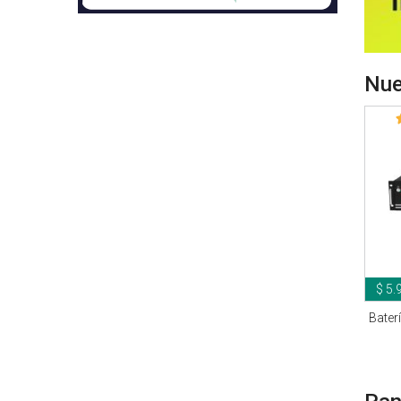
Nue
$ 5.
Bater