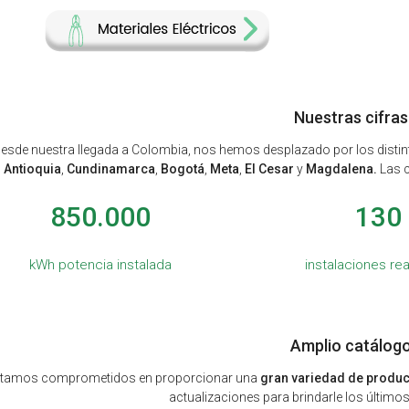
Nuestras cifras
esde nuestra llegada a Colombia, nos hemos desplazado por los dist
Antioquia
,
Cundinamarca
,
Bogotá
,
Meta
,
El Cesar
y
Magdalena.
Las c
850.000
130
kWh potencia instalada
instalaciones re
Amplio catálog
tamos comprometidos en proporcionar una
gran variedad de produc
actualizaciones para brindarle los últimos