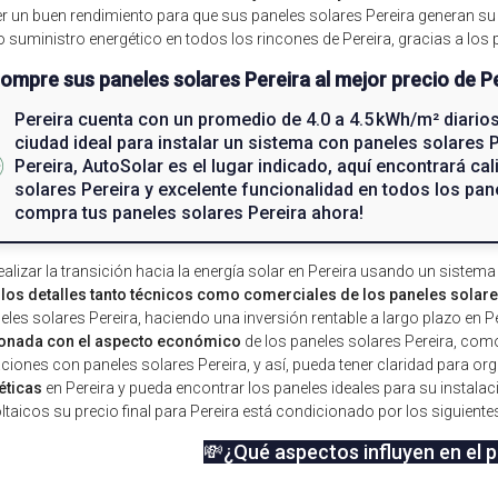
r un buen rendimiento para que sus paneles solares Pereira generan su p
 suministro energético en todos los rincones de Pereira, gracias a los 
ompre sus paneles solares Pereira al mejor precio de P
Pereira cuenta con un promedio de 4.0 a 4.5 kWh/m² diarios
ciudad ideal para instalar un sistema con paneles solares 
Pereira, AutoSolar es el lugar indicado, aquí encontrará ca
solares Pereira y excelente funcionalidad en todos los pan
compra tus paneles solares Pereira ahora!
ealizar la transición hacia la energía solar en Pereira usando un sistem
los detalles tanto técnicos como comerciales de los paneles solare
eles solares Pereira, haciendo una inversión rentable a largo plazo en P
ionada con el aspecto económico
de los paneles solares Pereira, como
aciones con paneles solares Pereira, y así, pueda tener claridad para o
éticas
en Pereira y pueda encontrar los paneles ideales para su instal
ltaicos su precio final para Pereira está condicionado por los siguient
💸¿Qué aspectos influyen en el p