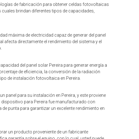
ologías de fabricación para obtener celdas fotovoltaicas
as cuales brindan diferentes tipos de capacidades,
idad máxima de electricidad capaz de generar del panel
al afecta directamente el rendimiento del sistema y el
.
capacidad del panel solar Pereira para generar energía a
porcentaje de eficiencia, la conversión de la radiación
tipo de instalación fotovoltaica en Pereira.
 panel para su instalación en Pereira, y este proviene
u dispositivo para Pereira fue manufacturado con
 de punta para garantizar un excelente rendimiento en
rar un producto proveniente de un fabricante
ica garantía sobre el equipo, con lo cual, usted puede