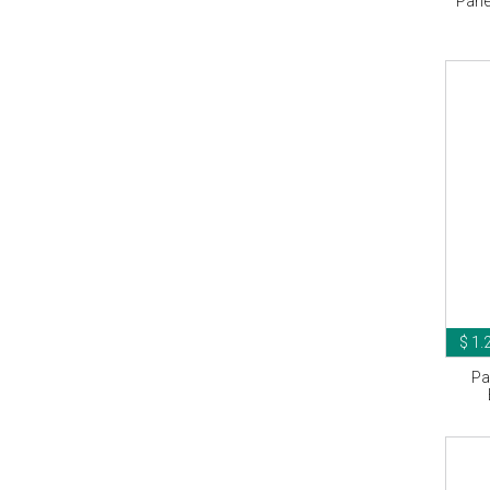
Pane
$ 1.
Pa