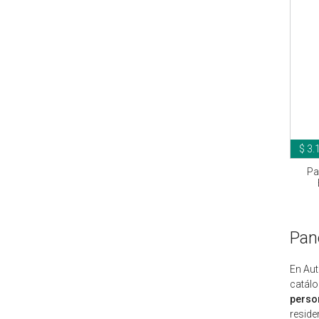
$ 3.
Pa
Pane
En Au
catálo
perso
reside