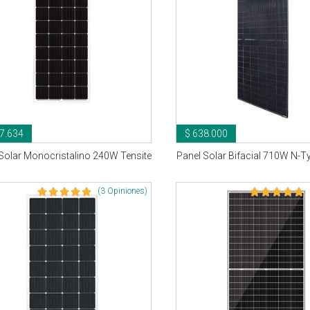
7.634
$ 638.000
Solar Monocristalino 240W Tensite
Panel Solar Bifacial 710W N-T
(3 Opiniones)