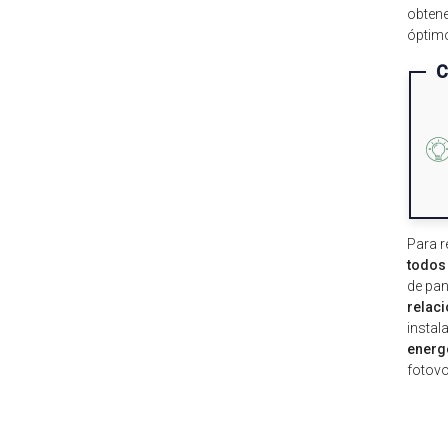
obtene
óptimo
C
Para r
todos 
de pan
relac
instal
energ
fotovo