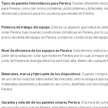
Tipos de paneles fotovoltaicos para Pereira.
Existen diferentes tecn
para Pereira; como las monocristalinas, policristalinas y bifaciales, l
eficiencias y precios para los usuarios que residen en Pereira.
Potencia de trabajo del equipo.
Este es un aspecto que indica la cant
solar Pereira, bajo buenas condiciones climáticas en Pereira, por lo cu
precio de venta del equipo en Pereira, a mejores condiciones del equipo
Nivel de eficiencia de los equipos en Pereira.
Este término indica la 
partir de la radiación solar que recibe en Pereira, por lo cual, a mayor 
solar de Pereira en energía eléctrica será más alta, dentro de cualquier 
Materiales, marca y fabricante de los dispositivos.
Cuando compra un
de uno de los mejores fabricantes del mercado, esto le asegura que s
materiales resistentes y duraderos, así como, diseñado con tecnología
Pereira.
Garantía y vida útil de los paneles solares Pereira.
A la hora de comp
reconocido para usar en Pereira, este fabricante le ofrecerá una magníf