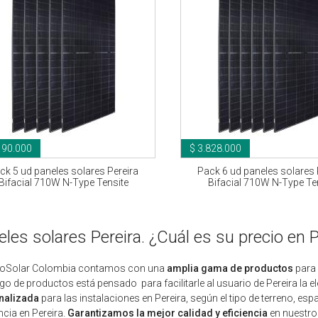
190.000
$ 3.828.000
ck 5 ud paneles solares Pereira
Pack 6 ud paneles solares 
Bifacial 710W N-Type Tensite
Bifacial 710W N-Type Te
les solares Pereira. ¿Cuál es su precio en P
toSolar Colombia contamos con una
amplia gama de productos
para 
go de productos está pensado para facilitarle al usuario de Pereira la e
nalizada
para las instalaciones en Pereira, según el tipo de terreno, es
ncia en Pereira.
Garantizamos la mejor calidad y eficiencia
en nuestros