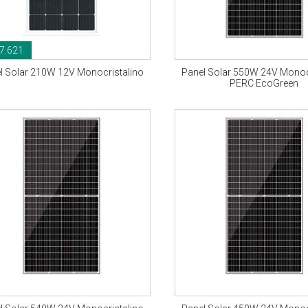
7.621
l Solar 210W 12V Monocristalino
Panel Solar 550W 24V Monoc
PERC EcoGreen