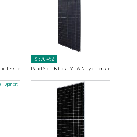
$ 570.452
ype Tensite
Panel Solar Bifacial 610W N-Type Tensite
(1 Opinión)