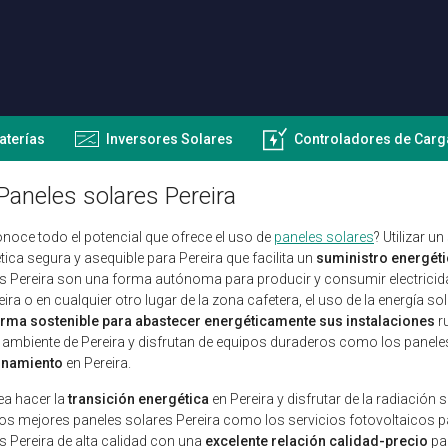
aterías
Inversores Solares
Controladores de Carg
Paneles solares Pereira
noce todo el potencial que ofrece el uso de
paneles solares
? Utilizar 
tica segura y asequible para Pereira que facilita un
suministro energéti
s Pereira son una forma autónoma para producir y consumir electricidad
eira o en cualquier otro lugar de la zona cafetera, el uso de la energía so
rma sostenible para abastecer energéticamente sus instalaciones
ru
ambiente de Pereira y disfrutan de equipos duraderos como los panele
onamiento
en Pereira.
ea hacer la
transición energética
en Pereira y disfrutar de la radiación
los mejores paneles solares Pereira como los servicios fotovoltaicos 
s Pereira de alta calidad con una
excelente relación calidad-precio
par