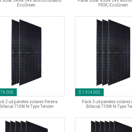
l Solar 540W 24V Monocristalino
Panel Solar 450W 24V Monoc
EcoGreen
PERC EcoGreen
276.000
$ 1.914.000
ck 2 ud paneles solares Pereira
Pack 3 ud paneles solares 
Bifacial 710W N-Type Tensite
Bifacial 710W N-Type Te