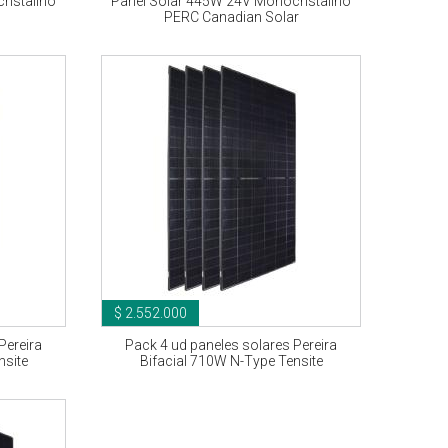
ristalino
Panel Solar 445W 24V Monocristalino
PERC Canadian Solar
$ 2.552.000
Pereira
Pack 4 ud paneles solares Pereira
nsite
Bifacial 710W N-Type Tensite