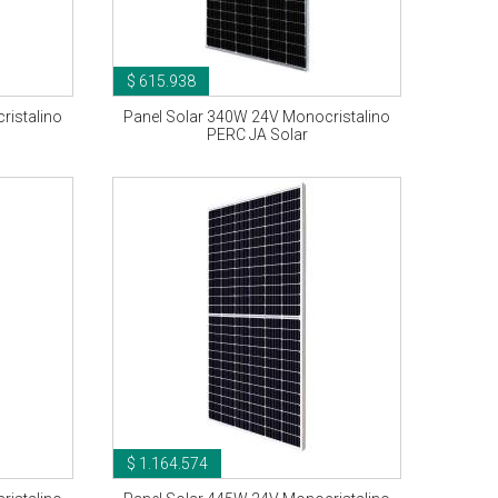
$ 615.938
ristalino
Panel Solar 340W 24V Monocristalino
PERC JA Solar
$ 1.164.574