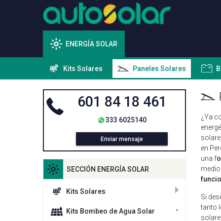
ENERGÍA SOLAR
Kits Solares
Paneles Solares
B
601 84 18 461
¿Ya co
333 6025140
energé
solare
Enviar mensaje
en Per
una f
o
medio 
SECCIÓN ENERGÍA SOLAR
funci
Kits Solares
Si des
tanto 
Kits Bombeo de Agua Solar
solare