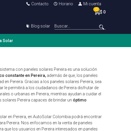
Contacto
Horario
Mi cuenta
0
$ 0
Blog solar
a Solar
un sistema con paneles solares Pereira es una solución
co constante en Pereira,
además de que, los paneles
 en Pereira. Gracias a los paneles solares Pereira, sea
lar le permitirá a los ciudadanos de Pereira disfrutar de
rales o urbanas en Pereira, mientras ayudan a cuidar el
s solares Pereira capaces de brindar un
óptimo
 solar en Pereira, en AutoSolar Colombia podrá encontrar
para Pereira. Nos enfocamos en la venta de paneles
a que los usuarios en Pereira interesados en paneles