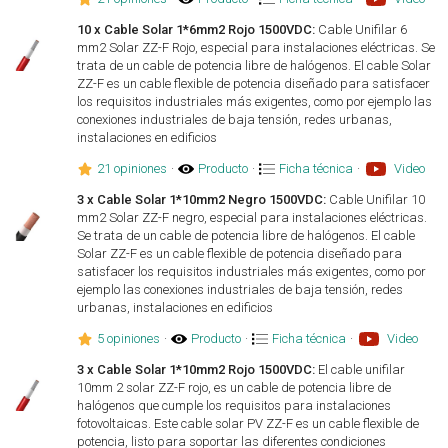
10 x Cable Solar 1*6mm2 Rojo 1500VDC:
Cable Unifilar 6
mm2 Solar ZZ-F Rojo, especial para instalaciones eléctricas. Se
trata de un cable de potencia libre de halógenos. El cable Solar
ZZ-F es un cable flexible de potencia diseñado para satisfacer
los requisitos industriales más exigentes, como por ejemplo las
conexiones industriales de baja tensión, redes urbanas,
instalaciones en edificios
21 opiniones
·
Producto
·
Ficha técnica
·
Video
3 x Cable Solar 1*10mm2 Negro 1500VDC:
Cable Unifilar 10
mm2 Solar ZZ-F negro, especial para instalaciones eléctricas.
Se trata de un cable de potencia libre de halógenos. El cable
Solar ZZ-F es un cable flexible de potencia diseñado para
satisfacer los requisitos industriales más exigentes, como por
ejemplo las conexiones industriales de baja tensión, redes
urbanas, instalaciones en edificios
5 opiniones
·
Producto
·
Ficha técnica
·
Video
3 x Cable Solar 1*10mm2 Rojo 1500VDC:
El cable unifilar
10mm 2 solar ZZ-F rojo, es un cable de potencia libre de
halógenos que cumple los requisitos para instalaciones
fotovoltaicas. Este cable solar PV ZZ-F es un cable flexible de
potencia, listo para soportar las diferentes condiciones