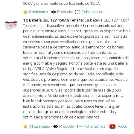
20.6V y una corriente de cortocircuito de 12,5A.
8 opiniones
·
Producto
·
Ficha técnica
1 x Batería GEL 12V 150Ah Tensite:
La batería GEL 12V 150Ah
Tensite es un dispositivo monoblock herméticamente sellado,
por lo que no emite gases, ni tiene fugas y es un dispositivo bajo
de mantenimiento. Es una excelente opción para ser instalada
en interiores con poca ventilación, como por ejemplo una
caravana o casa de campo, aunque siempre con los bornes
hacia arriba, tal y como recomienda el fabricante, para
optimizar el funcionamiento del equipo y tener un suministro de
energía confiable y seguro. Por otra parte, esta es una batería
de tipo VRLA; Valve Regulated Lead-Acid que en español
significa Batería de plomo-ácido regulada por válvula, y de
GEL de ciclo profundo, de manera que, para cuidar su vida útil
y eficiencia, se recomienda que sus descargas no sean
superiores al 30%, y así, podrá disfrutar de más de 2.500
ciclos de vida. Adicionalmente, este dispositivo soporta muy
bien las vibraciones y es ideal para usos en pequeñas
instalaciones solares, en las cuales puede tener una gran
durabilidad gracias a su tecnología de ciclo profundo y
optimizada recombinación de gases internos.
11 opiniones
·
Producto
·
Ficha técnica
·
Video