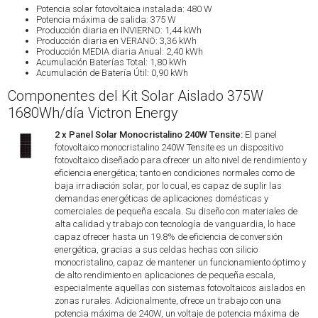
Potencia solar fotovoltaica instalada: 480 W
Potencia máxima de salida: 375 W
Producción diaria en INVIERNO: 1,44 kWh
Producción diaria en VERANO: 3,36 kWh
Producción MEDIA diaria Anual: 2,40 kWh
Acumulación Baterías Total: 1,80 kWh
Acumulación de Batería Útil: 0,90 kWh
Componentes del Kit Solar Aislado 375W
1680Wh/día Victron Energy
2 x Panel Solar Monocristalino 240W Tensite:
El panel
fotovoltaico monocristalino 240W Tensite es un dispositivo
fotovoltaico diseñado para ofrecer un alto nivel de rendimiento y
eficiencia energética; tanto en condiciones normales como de
baja irradiación solar, por lo cual, es capaz de suplir las
demandas energéticas de aplicaciones domésticas y
comerciales de pequeña escala. Su diseño con materiales de
alta calidad y trabajo con tecnología de vanguardia, lo hace
capaz ofrecer hasta un 19.8% de eficiencia de conversión
energética, gracias a sus celdas hechas con silicio
monocristalino, capaz de mantener un funcionamiento óptimo y
de alto rendimiento en aplicaciones de pequeña escala,
especialmente aquellas con sistemas fotovoltaicos aislados en
zonas rurales. Adicionalmente, ofrece un trabajo con una
potencia máxima de 240W, un voltaje de potencia máxima de