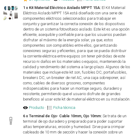
1 x Kit Material Eléctrico Aislado MPPT 15A:
El Kit Material
Eléctrico Aislado MPPT 15A está diseñado con una serie de
componentes eléctricos seleccionados para trabajar en
conjunto y garantizar la correcta conexión de los dispositivos
dentro de un sistema fotovoltaico aislado. Este kit es una opción
eficiente, asequible y confiable para que los usuarios puedan
disfrutar al máximo de la energía solar, ya que, estos
componentes son compatibles entre ellos, garantizando
conexiones seguras y eficientes, para que se pueda distribuir
la corriente eléctrica entre equipos sin tener pérdidas de este
recurso ni daños en los materiales o equipos, manteniendo la
calidad y rendimiento del sistema a largo plazo. Algunos de los
materiales que incluye este kit son, fusibles DC, portafusibles,
breakers DC, un breaker de riel AC, una caja sobreponer, así
como, cables de diversos grosores, componentes
indispensables para hacer un montaje seguro, duradero y
resistente, permitiendo que el usuario disfrute de grandes
beneficios al usar este kit de material eléctrico en su instalación.
Producto
·
Ficha técnica
6 x Terminal de Ojo- Cable 10mm, Ojo 10mm:
Se trata de un
terminal de ojo duradero y preparado para poder suportar
altas temperaturas, erosión y humedad. Sirve para crimpar
cableado de 10 mm de sección y hacer la conexión sobre un