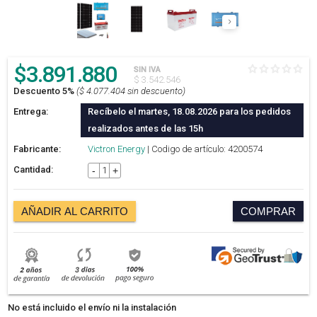
$
3.891.880
SIN IVA
$ 3.542.546
Descuento 5%
($ 4.077.404 sin descuento)
Entrega:
Recíbelo el martes, 18.08.2026 para los pedidos
realizados antes de las 15h
Fabricante:
Victron Energy
| Codigo de artículo: 4200574
Cantidad:
-
+
AÑADIR AL CARRITO
COMPRAR
No está incluido el envío ni la instalación