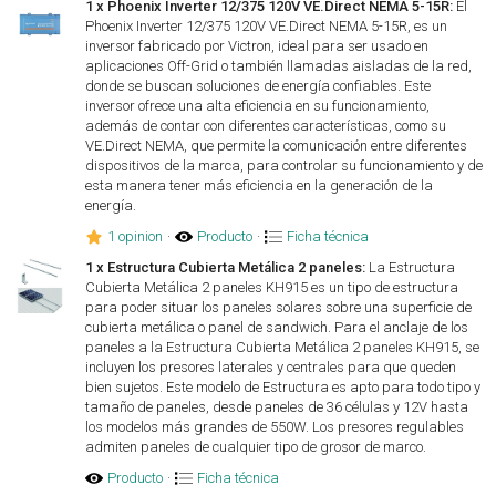
1 x Phoenix Inverter 12/375 120V VE.Direct NEMA 5-15R:
El
Phoenix Inverter 12/375 120V VE.Direct NEMA 5-15R, es un
inversor fabricado por Victron, ideal para ser usado en
aplicaciones Off-Grid o también llamadas aisladas de la red,
donde se buscan soluciones de energía confiables. Este
inversor ofrece una alta eficiencia en su funcionamiento,
además de contar con diferentes características, como su
VE.Direct NEMA, que permite la comunicación entre diferentes
dispositivos de la marca, para controlar su funcionamiento y de
esta manera tener más eficiencia en la generación de la
energía.
1 opinion
·
Producto
·
Ficha técnica
1 x Estructura Cubierta Metálica 2 paneles:
La Estructura
Cubierta Metálica 2 paneles KH915 es un tipo de estructura
para poder situar los paneles solares sobre una superficie de
cubierta metálica o panel de sandwich. Para el anclaje de los
paneles a la Estructura Cubierta Metálica 2 paneles KH915, se
incluyen los presores laterales y centrales para que queden
bien sujetos. Este modelo de Estructura es apto para todo tipo y
tamaño de paneles, desde paneles de 36 células y 12V hasta
los modelos más grandes de 550W. Los presores regulables
admiten paneles de cualquier tipo de grosor de marco.
Producto
·
Ficha técnica