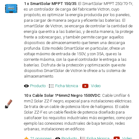
1 x SmartSolar MPPT 150/35:
El SmartSolar MPPT 250/70-Tr,
es un controlador de carga del fabricante Victron, cuyo
propósito, es optimizar la energía producida por los paneles,
para cargar de manera segura y eficiente las baterías. El
smartSolar de Victron, se encarga de controlar la cantidad de
energía que entra a las baterías, y de esta manera, la protege
frente a sobrecargas, y también permite cargar aquellos
dispositivos de almacenamiento que tienen una descarga
profunda. Este modelo SmartSolar en particular, ofrece un
voltaje máximo de entrada de 150V, y con 35A, que es la
corriente máxima, con la que el controlador le entrega a las
baterías. Disfruta de la protección y optimización que este
dispositivo SmartSolar de Victron le ofrece a tu sistema de
almacenamiento.
Producto
·
Ficha técnica
·
Video
10 x Cable Solar 1*6mm2 Negro 1500VDC:
Cable Unifilar 6
mm2 Solar ZZ-F negro, especial para instalaciones eléctricas.
Se trata de un cable de potencia libre de halógenos. El cable
Solar ZZ-F es un cable flexible de potencia diseñado para
satisfacer los requisitos industriales más exigentes, como por
ejemplo las conexiones industriales de baja tensión, redes
urbanas, instalaciones en edificios
21 opiniones
·
Producto
·
Ficha técnica
·
Video