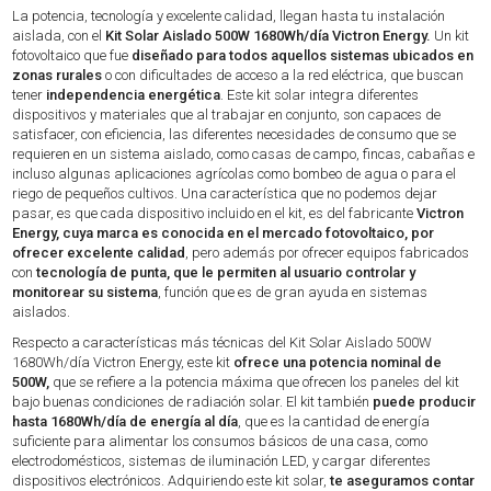
La potencia, tecnología y excelente calidad, llegan hasta tu instalación
aislada, con el
Kit Solar Aislado 500W 1680Wh/día Victron Energy.
Un kit
fotovoltaico que fue
diseñado para todos aquellos sistemas ubicados en
zonas rurales
o con dificultades de acceso a la red eléctrica, que buscan
tener
independencia energética
. Este kit solar integra diferentes
dispositivos y materiales que al trabajar en conjunto, son capaces de
satisfacer, con eficiencia, las diferentes necesidades de consumo que se
requieren en un sistema aislado, como casas de campo, fincas, cabañas e
incluso algunas aplicaciones agrícolas como bombeo de agua o para el
riego de pequeños cultivos. Una característica que no podemos dejar
pasar, es que cada dispositivo incluido en el kit, es del fabricante
Victron
Energy, cuya marca es conocida en el mercado fotovoltaico, por
ofrecer excelente calidad
, pero además por ofrecer equipos fabricados
con
tecnología de punta, que le permiten al usuario controlar y
monitorear su sistema
, función que es de gran ayuda en sistemas
aislados.
Respecto a características más técnicas del Kit Solar Aislado 500W
1680Wh/día Victron Energy, este kit
ofrece una potencia nominal de
500W,
que se refiere a la potencia máxima que ofrecen los paneles del kit
bajo buenas condiciones de radiación solar. El kit también
puede producir
hasta 1680Wh/día de energía al día
, que es la cantidad de energía
suficiente para alimentar los consumos básicos de una casa, como
electrodomésticos, sistemas de iluminación LED, y cargar diferentes
dispositivos electrónicos. Adquiriendo este kit solar,
te aseguramos contar