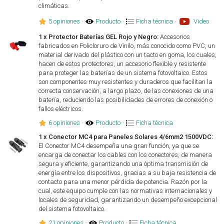
climáticas.
5 opiniones
·
Producto
·
Ficha técnica
·
Video
1 x Protector Baterías GEL Rojo y Negro:
Accesorios
fabricados en Policloruro de Vinilo, más conocido como PVC, un
material derivado del plástico con un tacto en goma, los cuales,
hacen de estos protectores, un accesorio flexible y resistente
para proteger las baterías de un sistema fotovoltaico. Estos
son componentes muy resistentes y duraderos que facilitan la
correcta conservación, a largo plazo, de las conexiones de una
batería, reduciendo las posibilidades de errores de conexión o
fallos eléctricos.
6 opiniones
·
Producto
·
Ficha técnica
1 x Conector MC4 para Paneles Solares 4/6mm2 1500VDC:
El Conector MC4 desempeña una gran función, ya que se
encarga de conectar los cables con los conectores, de manera
segura y eficiente, garantizando una óptima transmisión de
energía entre los dispositivos, gracias a su baja resistencia de
contacto para una menor pérdida de potencia. Razón por la
cual, este equipo cumple con las normativas internacionales y
locales de seguridad, garantizando un desempeño excepcional
del sistema fotovoltaico.
21 opiniones
·
Producto
·
Ficha técnica