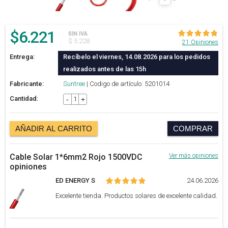
$
6.221
SIN IVA
$ 5.228
21 Opiniones
Entrega:
Recíbelo el viernes, 14.08.2026 para los pedidos
realizados antes de las 15h
Fabricante:
Suntree
| Codigo de artículo: 5201014
Cantidad:
-
+
AÑADIR AL CARRITO
COMPRAR
Cable Solar 1*6mm2 Rojo 1500VDC
Ver más opiniones
opiniones
ED ENERGY S
24.06.2026
Excelente tienda. Productos solares de excelente calidad.