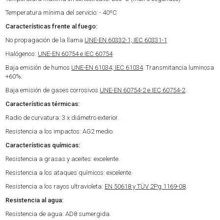
Temperatura mínima del servicio: - 40ºC
Características frente al fuego:
No propagación de la llama
UNE-EN 60332-1; IEC 60331-1
Halógenos:
UNE-EN 60754 e IEC 60754
Baja emisión de humos
UNE-EN 61034; IEC 61034
. Transmitancia luminosa
+60%.
Baja emisión de gases corrosivos
UNE-EN 60754-2 e IEC 60754-2
.
Características térmicas:
Radio de curvatura: 3 x diámetro exterior.
Resistencia a los impactos: AG2 medio.
Características químicas:
Resistencia a grasas y aceites: excelente.
Resistencia a los ataques químicos: excelente.
Resistencia a los rayos ultravioleta:
EN 50618 y TÜV 2Pg 1169-08
.
Resistencia al agua:
Resistencia de agua: AD8 sumergida.