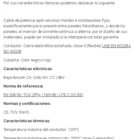
Por sus características técnicas podemos destacar lo siguiente:
.
Cable de potencia apto servicios móviles e instalaciones fijas,
específicamente para conexión entre paneles fotovoltaicos, y desde los
paneles al inversor de corriente continua a alterna, por el diseño de sus
materiales, puede ser instalado a la intemperie con total garantía.
Conductor: Cobre electrolítico estañado, clase 5 (flexible)
UNE-EN 60228 e
IEC 60228
Cubierta: Color negro o rojo.
Características eléctricas:
Baja tensión CA: 0,6&1kV. CC1,8kV.
Norma de referencia:
EN 50618 / TÜV 2Pfg 1169-08 / UTE C 32-502
.
Normas y certificaciones:
CE, TÜV, RoHS
Características térmicas:
Temperatura máxima del conductor: 120ºC
Temperatura máxima en cortocircuito: 250ºC (max 5 segundos)