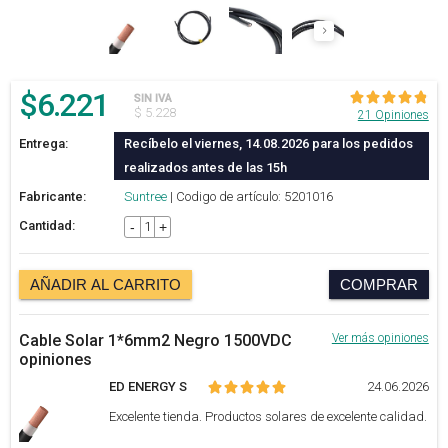
$
6.221
SIN IVA
$ 5.228
21 Opiniones
Entrega:
Recíbelo el viernes, 14.08.2026 para los pedidos
realizados antes de las 15h
Fabricante:
Suntree
| Codigo de artículo: 5201016
Cantidad:
-
+
AÑADIR AL CARRITO
COMPRAR
Cable Solar 1*6mm2 Negro 1500VDC
Ver más opiniones
opiniones
ED ENERGY S
24.06.2026
Excelente tienda. Productos solares de excelente calidad.