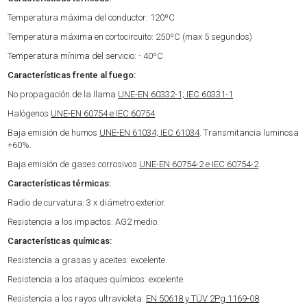
Temperatura máxima del conductor: 120ºC
Temperatura máxima en cortocircuito: 250ºC (max 5 segundos)
Temperatura mínima del servicio: - 40ºC
Características frente al fuego:
No propagación de la llama
UNE-EN 60332-1; IEC 60331-1
Halógenos
UNE-EN 60754 e IEC 60754
Baja emisión de humos
UNE-EN 61034; IEC 61034
. Transmitancia luminosa
+60%.
Baja emisión de gases corrosivos
UNE-EN 60754-2 e IEC 60754-2
.
Características térmicas:
Radio de curvatura: 3 x diámetro exterior.
Resistencia a los impactos: AG2 medio.
Características químicas:
Resistencia a grasas y aceites: excelente.
Resistencia a los ataques químicos: excelente.
Resistencia a los rayos ultravioleta:
EN 50618 y TÜV 2Pg 1169-08
.