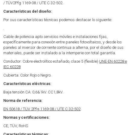
/ TÜV2Pfg 1169-08 / UTE C 32-502.
Características del diseño:
Por sus características técnicas podemos destacar lo siguiente:
.
Cable de potencia apto servicios móviles e instalaciones fijas,
específicamente para conexión entre paneles fotovoltaicos, y desde los
paneles al inversor de corriente continua a alterna, por el diseño de sus
materiales, puede ser instalado a la intemperie con total garantía.
Conductor: Cobre electrolítico estañado, clase 5 (flexible)
UNE-EN 60228 e
IEC 60228
Cubierta: Color Rojo o Negro.
Características eléctricas:
Baja tensión CA: 0,6&1kV. CC1,8kV.
Norma de referencia:
EN 50618 / TÜV 2Pfg 1169-08 / UTE C 32-502
.
Normas y certificaciones:
CE, TÜV, RoHS
Características térmicas: