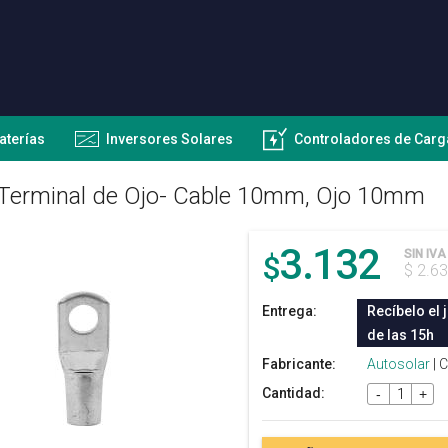
aterías
Inversores Solares
Controladores de Carg
Terminal de Ojo- Cable 10mm, Ojo 10mm
3.132
SIN IVA
$
$ 2.6
Entrega:
Recíbelo el 
de las 15h
Fabricante:
Autosolar
| 
Cantidad:
-
+