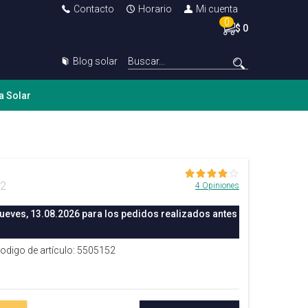
Contacto
Horario
Mi cuenta
0
$ 0
Blog solar
a Solar
32
4 Opiniones
jueves, 13.08.2026 para los pedidos realizados antes
Codigo de artículo: 5505152