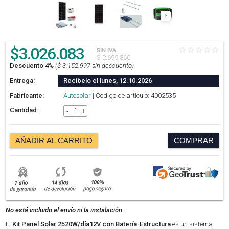
$
3.026.083
SIN IVA
$ 2.699.860
Descuento 4%
($ 3.152.997 sin descuento)
Entrega:
Recíbelo el lunes, 12.10.2026
Fabricante:
Autosolar
| Codigo de artículo: 4002535
Cantidad:
-
+
AÑADIR AL CARRITO
COMPRAR
No está incluido el envío ni la instalación.
El
Kit Panel Solar 2520W/día12V con Batería-Estructura
es un sistema