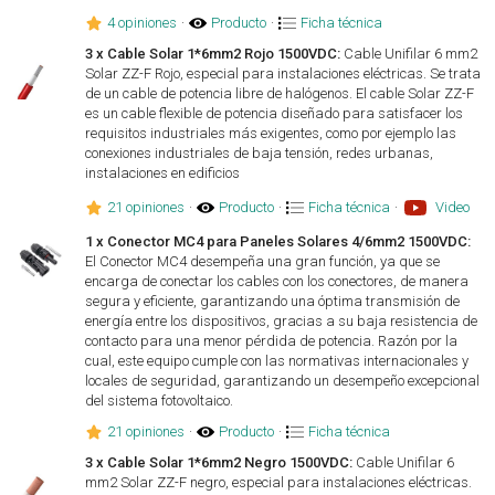
4 opiniones
·
Producto
·
Ficha técnica
3 x Cable Solar 1*6mm2 Rojo 1500VDC:
Cable Unifilar 6 mm2
Solar ZZ-F Rojo, especial para instalaciones eléctricas. Se trata
de un cable de potencia libre de halógenos. El cable Solar ZZ-F
es un cable flexible de potencia diseñado para satisfacer los
requisitos industriales más exigentes, como por ejemplo las
conexiones industriales de baja tensión, redes urbanas,
instalaciones en edificios
21 opiniones
·
Producto
·
Ficha técnica
·
Video
1 x Conector MC4 para Paneles Solares 4/6mm2 1500VDC:
El Conector MC4 desempeña una gran función, ya que se
encarga de conectar los cables con los conectores, de manera
segura y eficiente, garantizando una óptima transmisión de
energía entre los dispositivos, gracias a su baja resistencia de
contacto para una menor pérdida de potencia. Razón por la
cual, este equipo cumple con las normativas internacionales y
locales de seguridad, garantizando un desempeño excepcional
del sistema fotovoltaico.
21 opiniones
·
Producto
·
Ficha técnica
3 x Cable Solar 1*6mm2 Negro 1500VDC:
Cable Unifilar 6
mm2 Solar ZZ-F negro, especial para instalaciones eléctricas.