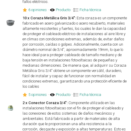
fallos eléctricos.
6 opiniones
·
Producto
·
Ficha técnica
10 x Coraza Metálica Gris 3/4'':
Esta coraza es un componente
fabricado en acero galvanizado o acero recubierto, materiales
altamente resistentes y fuertes, los cuales le dan la capacidad
de proteger el cableado eléctrico de instalaciones al aire libre y
en climas con condiciones extremas, además de, evitar daños
por corrosión, caídas o golpes. Adicionalmente, cuenta con un
diámetro nominal de 3/4'', aproximadamente 19mm, lo que lo
hace ideal para proteger cableado de tamaño mediano y de
baja tensión en instalaciones fotovoltaicas de pequeñas y
medianas dimensiones. De manera que, al adquirir su Coraza
Metálica Gris 3/4'' obtiene un componente versátil, duradero,
fácil de instalar y capaz de funcionar con normalidad en
condiciones extremas, garantizando una protección eficiente de
los cables
5 opiniones
·
Producto
·
Ficha técnica
2 x Conector Coraza 3/4":
Componente utilizado en las
instalaciones fotovoltaicas con el fin de proteger el cableado y
las conexiones de estos sistemas de daños mecánicos y
ambientales. Está fabricado a partir de materiales de alta
duración que le proporcionan una alta resistencia a la
corrosión, desgaste y exposición a altas temperaturas. Esto es