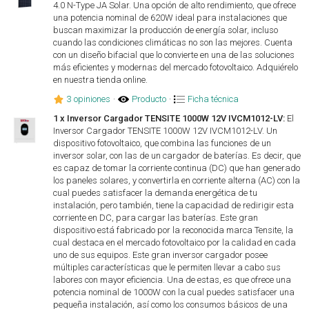
4.0 N-Type JA Solar. Una opción de alto rendimiento, que ofrece
una potencia nominal de 620W ideal para instalaciones que
buscan maximizar la producción de energía solar, incluso
cuando las condiciones climáticas no son las mejores. Cuenta
con un diseño bifacial que lo convierte en una de las soluciones
más eficientes y modernas del mercado fotovoltaico. Adquiérelo
en nuestra tienda online.
3 opiniones
·
Producto
·
Ficha técnica
1 x Inversor Cargador TENSITE 1000W 12V IVCM1012-LV:
El
Inversor Cargador TENSITE 1000W 12V IVCM1012-LV. Un
dispositivo fotovoltaico, que combina las funciones de un
inversor solar, con las de un cargador de baterías. Es decir, que
es capaz de tomar la corriente continua (DC) que han generado
los paneles solares, y convertirla en corriente alterna (AC) con la
cual puedes satisfacer la demanda energética de tu
instalación, pero también, tiene la capacidad de redirigir esta
corriente en DC, para cargar las baterías. Este gran
dispositivo está fabricado por la reconocida marca Tensite, la
cual destaca en el mercado fotovoltaico por la calidad en cada
uno de sus equipos. Este gran inversor cargador posee
múltiples características que le permiten llevar a cabo sus
labores con mayor eficiencia. Una de estas, es que ofrece una
potencia nominal de 1000W con la cual puedes satisfacer una
pequeña instalación, así como los consumos básicos de una