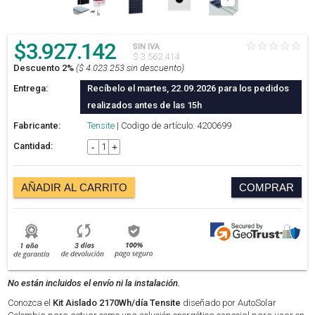
$
3.927.142
SIN IVA
$ 3.562.414
Descuento 2%
($ 4.023.253 sin descuento)
Entrega:
Recíbelo el martes, 22.09.2026 para los pedidos
realizados antes de las 15h
Fabricante:
Tensite
| Codigo de artículo: 4200699
Cantidad:
-
+
AÑADIR AL CARRITO
COMPRAR
No están incluidos el envío ni la instalación.
Conozca el
Kit Aislado 2170Wh/día Tensite
diseñado por AutoSolar