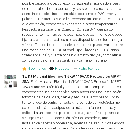
posible debido a que, conector coraza está fabricado a partir
de materiales de alta duración y resistencia como el aluminio,
acero inoxidable e incluso en plásticos como el PVC, nyon y
poliamida, materiales que le proporcionan una alta resistencia
a la corrosión, desgaste y exposición a altas temperaturas.
Respecto a su diseño, el Conector Coraza 3/4" cuenta con
roscas tanto internas como externas, que permiten que quede
fijada a conductos, cables u otros dispositivos de forma segura
y firme. El tipo de rosca de este componente puede variar entre
una rosca de tipo NPT (National Pipe Thread) o BSP (British
Standard Pipe) y cuenta con un diámetro de 3/4", compatible
con cables de diferentes calibres y tamaño mediano.
4 opiniones
·
Producto
·
Ficha técnica
1 x Kit Material Eléctrico 1.5KW 110VAC Protección MPPT
25A:
El Kit Material Eléctrico 1.5KW 110VAC Protección MPPT
25A es una solución fácil y asequible para comprar todos los
componentes indispensables para asegurar una instalación
fotovoltaica de calidad, fiable y segura a largo plazo. Por lo
tanto, si decide confiar en este kit diseñado por AutoSolar, no
solo disfrutará de equipos de la más alta funcionalidad y
calidad a un excelente precio, sino que, también de grandes
ventajas como una protección eléctrica completa, una
instalación rápida y ordenada, además de, reducir los riesgos
para los equipos y el usuario. Si le interesa conocer más sobre