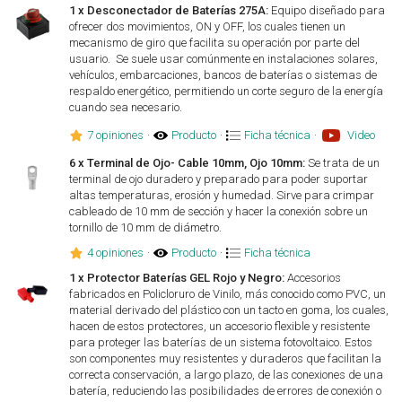
1 x Desconectador de Baterías 275A:
Equipo diseñado para
ofrecer dos movimientos, ON y OFF, los cuales tienen un
mecanismo de giro que facilita su operación por parte del
usuario. Se suele usar comúnmente en instalaciones solares,
vehículos, embarcaciones, bancos de baterías o sistemas de
respaldo energético, permitiendo un corte seguro de la energía
cuando sea necesario.
7 opiniones
·
Producto
·
Ficha técnica
·
Video
6 x Terminal de Ojo- Cable 10mm, Ojo 10mm:
Se trata de un
terminal de ojo duradero y preparado para poder suportar
altas temperaturas, erosión y humedad. Sirve para crimpar
cableado de 10 mm de sección y hacer la conexión sobre un
tornillo de 10 mm de diámetro.
4 opiniones
·
Producto
·
Ficha técnica
1 x Protector Baterías GEL Rojo y Negro:
Accesorios
fabricados en Policloruro de Vinilo, más conocido como PVC, un
material derivado del plástico con un tacto en goma, los cuales,
hacen de estos protectores, un accesorio flexible y resistente
para proteger las baterías de un sistema fotovoltaico. Estos
son componentes muy resistentes y duraderos que facilitan la
correcta conservación, a largo plazo, de las conexiones de una
batería, reduciendo las posibilidades de errores de conexión o