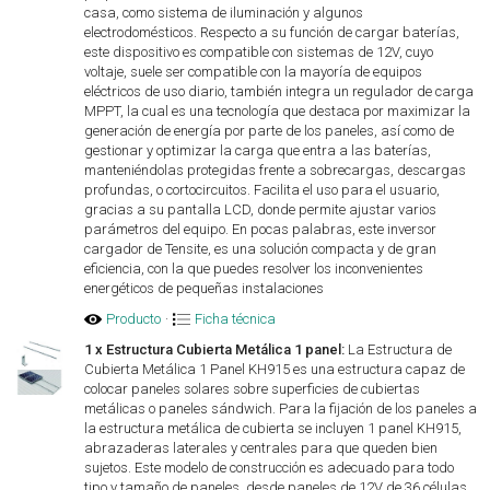
casa, como sistema de iluminación y algunos
electrodomésticos. Respecto a su función de cargar baterías,
este dispositivo es compatible con sistemas de 12V, cuyo
voltaje, suele ser compatible con la mayoría de equipos
eléctricos de uso diario, también integra un regulador de carga
MPPT, la cual es una tecnología que destaca por maximizar la
generación de energía por parte de los paneles, así como de
gestionar y optimizar la carga que entra a las baterías,
manteniéndolas protegidas frente a sobrecargas, descargas
profundas, o cortocircuitos. Facilita el uso para el usuario,
gracias a su pantalla LCD, donde permite ajustar varios
parámetros del equipo. En pocas palabras, este inversor
cargador de Tensite, es una solución compacta y de gran
eficiencia, con la que puedes resolver los inconvenientes
energéticos de pequeñas instalaciones
Producto
·
Ficha técnica
1 x Estructura Cubierta Metálica 1 panel:
La Estructura de
Cubierta Metálica 1 Panel KH915 es una estructura capaz de
colocar paneles solares sobre superficies de cubiertas
metálicas o paneles sándwich. Para la fijación de los paneles a
la estructura metálica de cubierta se incluyen 1 panel KH915,
abrazaderas laterales y centrales para que queden bien
sujetos. Este modelo de construcción es adecuado para todo
tipo y tamaño de paneles, desde paneles de 12V de 36 células