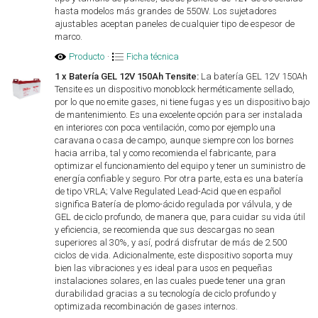
hasta modelos más grandes de 550W. Los sujetadores
ajustables aceptan paneles de cualquier tipo de espesor de
marco.
Producto
·
Ficha técnica
1 x Batería GEL 12V 150Ah Tensite:
La batería GEL 12V 150Ah
Tensite es un dispositivo monoblock herméticamente sellado,
por lo que no emite gases, ni tiene fugas y es un dispositivo bajo
de mantenimiento. Es una excelente opción para ser instalada
en interiores con poca ventilación, como por ejemplo una
caravana o casa de campo, aunque siempre con los bornes
hacia arriba, tal y como recomienda el fabricante, para
optimizar el funcionamiento del equipo y tener un suministro de
energía confiable y seguro. Por otra parte, esta es una batería
de tipo VRLA; Valve Regulated Lead-Acid que en español
significa Batería de plomo-ácido regulada por válvula, y de
GEL de ciclo profundo, de manera que, para cuidar su vida útil
y eficiencia, se recomienda que sus descargas no sean
superiores al 30%, y así, podrá disfrutar de más de 2.500
ciclos de vida. Adicionalmente, este dispositivo soporta muy
bien las vibraciones y es ideal para usos en pequeñas
instalaciones solares, en las cuales puede tener una gran
durabilidad gracias a su tecnología de ciclo profundo y
optimizada recombinación de gases internos.