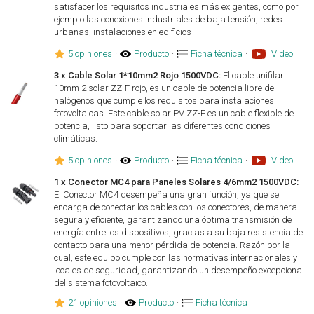
satisfacer los requisitos industriales más exigentes, como por
ejemplo las conexiones industriales de baja tensión, redes
urbanas, instalaciones en edificios
5 opiniones
·
Producto
·
Ficha técnica
·
Video
3 x Cable Solar 1*10mm2 Rojo 1500VDC:
El cable unifilar
10mm 2 solar ZZ-F rojo, es un cable de potencia libre de
halógenos que cumple los requisitos para instalaciones
fotovoltaicas. Este cable solar PV ZZ-F es un cable flexible de
potencia, listo para soportar las diferentes condiciones
climáticas.
5 opiniones
·
Producto
·
Ficha técnica
·
Video
1 x Conector MC4 para Paneles Solares 4/6mm2 1500VDC:
El Conector MC4 desempeña una gran función, ya que se
encarga de conectar los cables con los conectores, de manera
segura y eficiente, garantizando una óptima transmisión de
energía entre los dispositivos, gracias a su baja resistencia de
contacto para una menor pérdida de potencia. Razón por la
cual, este equipo cumple con las normativas internacionales y
locales de seguridad, garantizando un desempeño excepcional
del sistema fotovoltaico.
21 opiniones
·
Producto
·
Ficha técnica