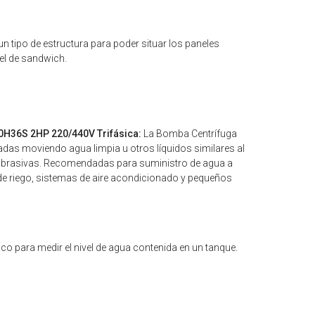
n tipo de estructura para poder situar los paneles
nel de sandwich.
20H36S 2HP 220/440V Trifásica:
La Bomba Centrífuga
as moviendo agua limpia u otros líquidos similares al
s abrasivas. Recomendadas para suministro de agua a
e riego, sistemas de aire acondicionado y pequeños
o para medir el nivel de agua contenida en un tanque.