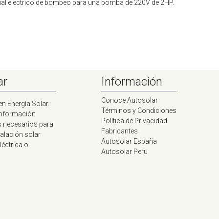
rial electrico de bombeo para una bomba de 220V de 2HP.
ar
Información
Conoce Autosolar
en Energía Solar.
Términos y Condiciones
información
Política de Privacidad
s necesarios para
Fabricantes
talación solar
Autosolar España
léctrica o
Autosolar Peru