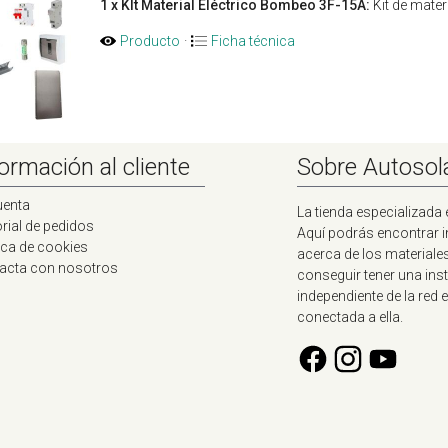
1 x KIt Material Eléctrico Bombeo 3F-15A:
Kit de mate
Producto
·
Ficha técnica
ormación al cliente
Sobre Autosol
uenta
La tienda especializada 
rial de pedidos
Aquí podrás encontrar 
ica de cookies
acerca de los materiale
acta con nosotros
conseguir tener una ins
independiente de la red e
conectada a ella.