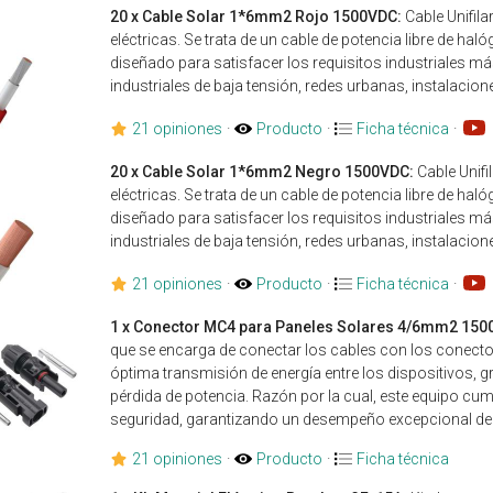
20 x Cable Solar 1*6mm2 Rojo 1500VDC:
Cable Unifila
eléctricas. Se trata de un cable de potencia libre de hal
diseñado para satisfacer los requisitos industriales 
industriales de baja tensión, redes urbanas, instalacione
21 opiniones
·
Producto
·
Ficha técnica
·
20 x Cable Solar 1*6mm2 Negro 1500VDC:
Cable Unifi
eléctricas. Se trata de un cable de potencia libre de hal
diseñado para satisfacer los requisitos industriales 
industriales de baja tensión, redes urbanas, instalacione
21 opiniones
·
Producto
·
Ficha técnica
·
1 x Conector MC4 para Paneles Solares 4/6mm2 150
que se encarga de conectar los cables con los conector
óptima transmisión de energía entre los dispositivos, 
pérdida de potencia. Razón por la cual, este equipo cum
seguridad, garantizando un desempeño excepcional del
21 opiniones
·
Producto
·
Ficha técnica