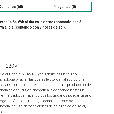
Opiniones (68)
Preguntas (0)
rar 14,64 kWh al día en invierno (contando con 3
Wh al día (contando con 7 horas de sol).
2HP 220V
 Solar Bifacial 610W N-Type Tensite es un equipo
ología bifacial, las cuales le otorgan al equipo una
y transformación de energía solar para la producción de
iciencia de conversión energética, alcanzando hasta un
n el mercado, permitiendo que los usuarios puedan usarlo
gética. Adicionalmente, gracias a que sus celdas
ergía incluso en condiciones de baja radiación solar,
uz.