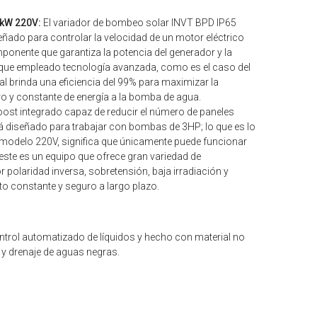
2kW 220V:
El variador de bombeo solar INVT BPD IP65
ñado para controlar la velocidad de un motor eléctrico
mponente que garantiza la potencia del generador y la
o que empleado tecnología avanzada, como es el caso del
 brinda una eficiencia del 99% para maximizar la
ro y constante de energía a la bomba de agua.
ost integrado capaz de reducir el número de paneles
stá diseñado para trabajar con bombas de 3HP; lo que es lo
 modelo 220V, significa que únicamente puede funcionar
este es un equipo que ofrece gran variedad de
 polaridad inversa, sobretensión, baja irradiación y
o constante y seguro a largo plazo.
ntrol automatizado de líquidos y hecho con material no
 y drenaje de aguas negras.