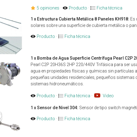
5 opiniones
·
Producto
·
Ficha técnica
1 x Estructura Cubierta Metálica 8 Paneles KH918:
Es u
solares sobre una superficie de cubierta metálica o pa
Producto
·
Ficha técnica
1 x Bomba de Agua Superficie Centrífuga Pearl C2P 
Pearl C2P 20H36S 2HP 220/440V Trifásica para ser usad
agua en propiedades físicas y químicas sin partícula
pequeñas unidades residenciales, pequeños sistemas d
sistemas hidroneumáticos.
Producto
·
Ficha técnica
·
Video
1 x Sensor de Nivel 304:
Sensor de tipo switch magnétic
Producto
·
Ficha técnica