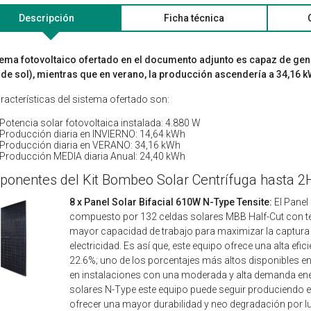
Descripción
Ficha técnica
tema fotovoltaico ofertado en el documento adjunto es capaz de gene
de sol), mientras que en verano, la producción ascendería a 34,16 k
racterísticas del sistema ofertado son:
Potencia solar fotovoltaica instalada: 4.880 W
Producción diaria en INVIERNO: 14,64 kWh
Producción diaria en VERANO: 34,16 kWh
Producción MEDIA diaria Anual: 24,40 kWh
onentes del Kit Bombeo Solar Centrífuga hasta 
8 x Panel Solar Bifacial 610W N-Type Tensite:
El Panel
compuesto por 132 celdas solares MBB Half-Cut con tecn
mayor capacidad de trabajo para maximizar la captura 
electricidad. Es así que, este equipo ofrece una alta ef
22.6%; uno de los porcentajes más altos disponibles e
en instalaciones con una moderada y alta demanda ener
solares N-Type este equipo puede seguir produciendo en
ofrecer una mayor durabilidad y neo degradación por l