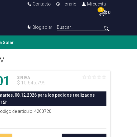
Contacto
Horario
Mi cuenta
0
$ 0
Blog solar
a Solar
0V
01
SIN IVA
$ 10.645.799
martes, 08.12.2026 para los pedidos realizados
 15h
Codigo de artículo: 4200720