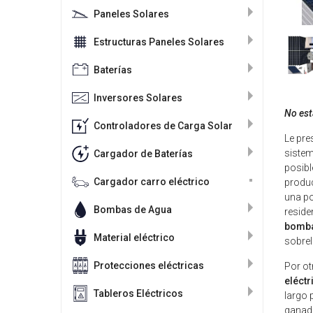
Paneles Solares
Estructuras Paneles Solares
Baterías
Inversores Solares
No está
Controladores de Carga Solar
Le pr
sistem
Cargador de Baterías
posibl
Cargador carro eléctrico
produc
una po
Bombas de Agua
reside
bomba
Material eléctrico
sobrel
Protecciones eléctricas
Por ot
eléct
Tableros Eléctricos
largo 
ganade