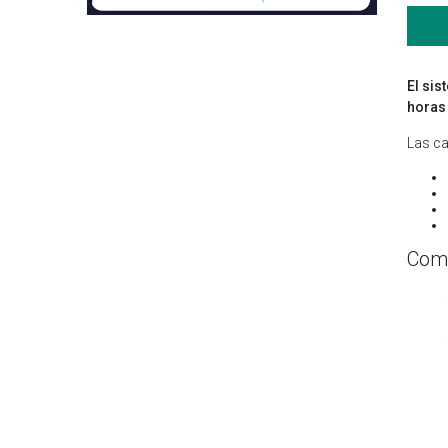
El sis
horas 
Las ca
Comp