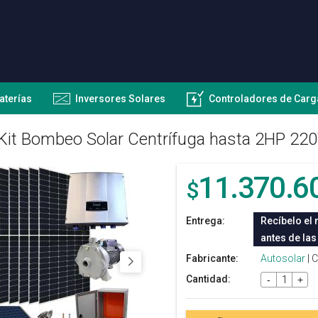
aterías
Inversores Solares
Controladores de Carg
Kit Bombeo Solar Centrífuga hasta 2HP 22
11.370.6
$
Entrega:
Recíbelo el 
antes de las
Fabricante:
Autosolar
| 
Cantidad:
-
+