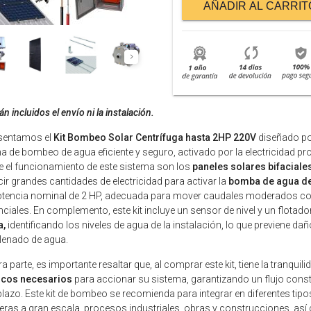
AÑADIR AL CARRIT
n incluidos el envío ni la instalación.
esentamos el
Kit Bombeo Solar Centrífuga hasta 2HP 220V
diseñado po
a de bombeo de agua eficiente y seguro, activado por la electricidad p
e el funcionamiento de este sistema son los
paneles solares bifaciales
ir grandes cantidades de electricidad para activar la
bomba de agua de 
tencia nominal de 2 HP, adecuada para mover caudales moderados como
nciales. En complemento, este kit incluye un sensor de nivel y un flotad
,
identificando los niveles de agua de la instalación, lo que previene d
lenado de agua.
ra parte, es importante resaltar que, al comprar este kit, tiene la tranquil
ricos necesarios
para accionar su sistema, garantizando un flujo cons
plazo. Este kit de bombeo se recomienda para integrar en diferentes tip
ras a gran escala, procesos industriales, obras y construcciones, así 