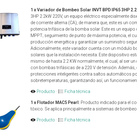
1 x Variador de Bombeo Solar INVT BPD IP65 3HP 2.
3HP 2.2kW 220V, un equipo eléctrico especialmente dise
de corriente alterna (CA), de manera que, este es un co
potencia trifásica de la bomba solar. Este es un equip
MPPT; seguimiento de punto de máxima potencia, el cual
producción energética y garantizar un suministro segu
Adicionalmente, este variador cuenta con un módulo bo
solares que la instalación necesita. Este dispositivo e
mismo de hasta 2.2 KW normalmente, el cual, al ser un
con bombas trifásicas de a 220 V de tensión. Además, 
protecciones inteligentes contra saltos automáticos por
sobretemperaturas, garantizando así, un funcionamient
Producto
·
Ficha técnica
1 x Flotador MAC5 Pearl:
Producto indicado para el co
tóxico. Se aplica principalmente a sistemas de bombeo
Producto
·
Ficha técnica