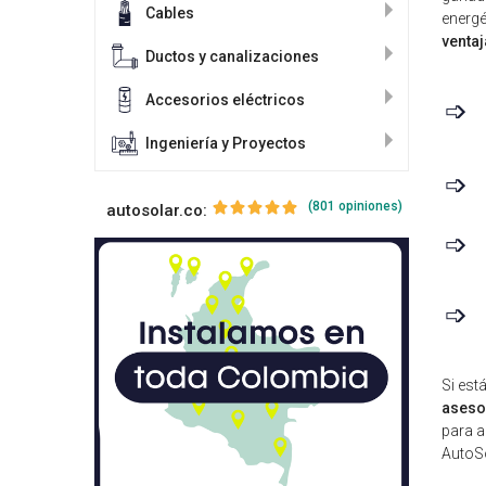
Cables
energé
ventaj
Ductos y canalizaciones
Accesorios eléctricos
➩
Ingeniería y Proyectos
➩
(801 opiniones)
autosolar.co:
➩
➩
Si est
aseso
para a
AutoS