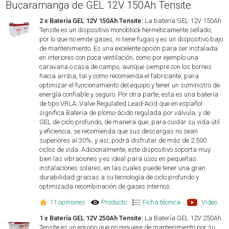
Bucaramanga de GEL 12V 150Ah Tensite
2 x Batería GEL 12V 150Ah Tensite:
La batería GEL 12V 150Ah
Tensite es un dispositivo monoblock herméticamente sellado,
por lo que no emite gases, ni tiene fugas y es un dispositivo bajo
de mantenimiento. Es una excelente opción para ser instalada
en interiores con poca ventilación, como por ejemplo una
caravana o casa de campo, aunque siempre con los bornes
hacia arriba, tal y como recomienda el fabricante, para
optimizar el funcionamiento del equipo y tener un suministro de
energía confiable y seguro. Por otra parte, esta es una batería
de tipo VRLA; Valve Regulated Lead-Acid que en español
significa Batería de plomo-ácido regulada por válvula, y de
GEL de ciclo profundo, de manera que, para cuidar su vida útil
y eficiencia, se recomienda que sus descargas no sean
superiores al 30%, y así, podrá disfrutar de más de 2.500
ciclos de vida. Adicionalmente, este dispositivo soporta muy
bien las vibraciones y es ideal para usos en pequeñas
instalaciones solares, en las cuales puede tener una gran
durabilidad gracias a su tecnología de ciclo profundo y
optimizada recombinación de gases internos.
11 opiniones
·
Producto
·
Ficha técnica
·
Video
1 x Batería GEL 12V 250Ah Tensite:
La Batería GEL 12V 250Ah
Tensite es un equipo que no requiere de mantenimiento por su