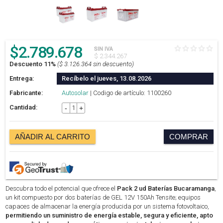
$
2.789.678
SIN IVA
$ 2.344.267
Descuento 11%
($ 3.126.364 sin descuento)
Entrega:
Recíbelo el jueves, 13.08.2026
Fabricante:
Autosolar
| Codigo de artículo: 1100260
Cantidad:
-
+
AÑADIR AL CARRITO
COMPRAR
Descubra todo el potencial que ofrece el
Pack 2 ud Baterías Bucaramanga
,
un kit compuesto por dos baterías de GEL 12V 150Ah Tensite; equipos
capaces de almacenar la energía producida por un sistema fotovoltaico,
permitiendo un suministro de energía estable, segura y eficiente, apto