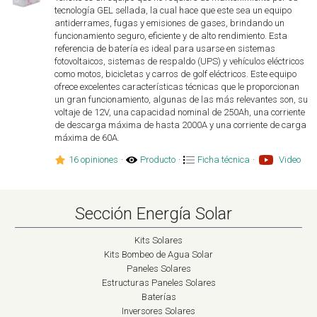
tecnología GEL sellada, la cual hace que este sea un equipo
antiderrames, fugas y emisiones de gases, brindando un
funcionamiento seguro, eficiente y de alto rendimiento. Esta
referencia de batería es ideal para usarse en sistemas
fotovoltaicos, sistemas de respaldo (UPS) y vehículos eléctricos
como motos, bicicletas y carros de golf eléctricos. Este equipo
ofrece excelentes características técnicas que le proporcionan
un gran funcionamiento, algunas de las más relevantes son, su
voltaje de 12V, una capacidad nominal de 250Ah, una corriente
de descarga máxima de hasta 2000A y una corriente de carga
máxima de 60A.
16 opiniones
·
Producto
·
Ficha técnica
·
Video
Sección Energía Solar
Kits Solares
Kits Bombeo de Agua Solar
Paneles Solares
Estructuras Paneles Solares
Baterías
Inversores Solares