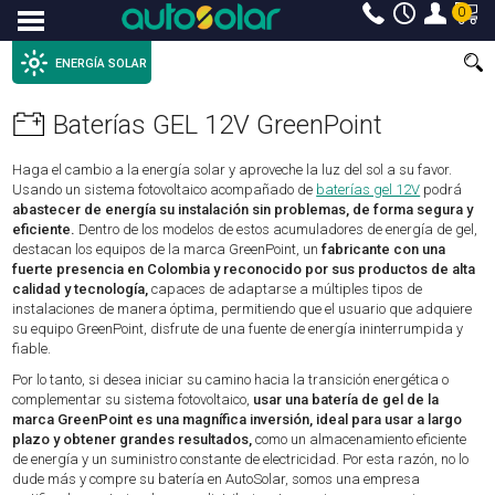
0
Menu
ENERGÍA SOLAR
Baterías GEL 12V GreenPoint
Haga el cambio a la energía solar y aproveche la luz del sol a su favor.
Usando un sistema fotovoltaico acompañado de
baterías gel 12V
podrá
abastecer de energía su instalación sin problemas, de forma segura y
eficiente.
Dentro de los modelos de estos acumuladores de energía de gel,
destacan los equipos de la marca GreenPoint, un
fabricante con una
fuerte presencia en Colombia y reconocido por sus productos de alta
calidad y tecnología,
capaces de adaptarse a múltiples tipos de
instalaciones de manera óptima, permitiendo que el usuario que adquiere
su equipo GreenPoint, disfrute de una fuente de energía ininterrumpida y
fiable.
Por lo tanto, si desea iniciar su camino hacia la transición energética o
complementar su sistema fotovoltaico,
usar una batería de gel de la
marca GreenPoint es una magnífica inversión, ideal para usar a largo
plazo y obtener grandes resultados,
como un almacenamiento eficiente
de energía y un suministro constante de electricidad. Por esta razón, no lo
dude más y compre su batería en AutoSolar, somos una empresa