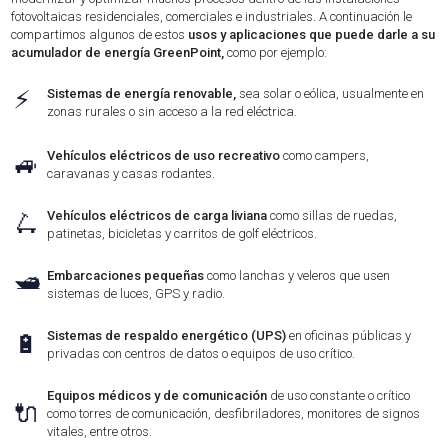
fotovoltaicas residenciales, comerciales e industriales. A continuación le
compartimos algunos de estos
usos y aplicaciones que puede darle a su
acumulador de energía GreenPoint,
como por ejemplo:
⚡
Sistemas de energía renovable,
sea solar o eólica, usualmente en
zonas rurales o sin acceso a la red eléctrica.
Vehículos eléctricos de uso recreativo
como campers,
🚙
caravanas y casas rodantes.
Vehículos eléctricos de carga liviana
como sillas de ruedas,
🛴
patinetas, bicicletas y carritos de golf eléctricos.
🛥️
Embarcaciones pequeñas
como lanchas y veleros que usen
sistemas de luces, GPS y radio.
Sistemas de respaldo energético (UPS)
en oficinas públicas y
🔋
privadas con centros de datos o equipos de uso crítico.
Equipos médicos y de comunicación
de uso constante o crítico
🔌
como torres de comunicación, desfibriladores, monitores de signos
vitales, entre otros.