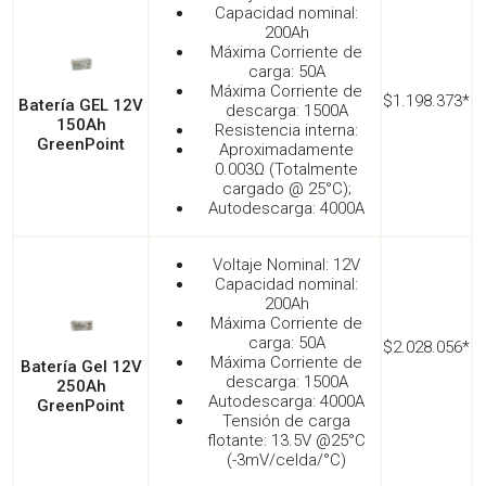
Capacidad nominal:
200Ah
Máxima Corriente de
carga: 50A
Máxima Corriente de
$1.198.373*
Batería GEL 12V
descarga: 1500A
150Ah
Resistencia interna:
GreenPoint
Aproximadamente
0.003Ω (Totalmente
cargado @ 25°C);
Autodescarga: 4000A
Voltaje Nominal: 12V
Capacidad nominal:
200Ah
Máxima Corriente de
carga: 50A
$2.028.056*
Máxima Corriente de
Batería Gel 12V
descarga: 1500A
250Ah
Autodescarga: 4000A
GreenPoint
Tensión de carga
flotante: 13.5V @25°C
(-3mV/celda/°C)