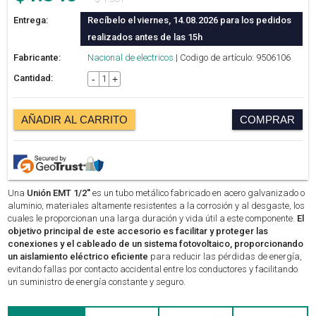
Entrega:
Recíbelo el viernes, 14.08.2026 para los pedidos
realizados antes de las 15h
Fabricante:
Nacional de electricos
| Codigo de artículo: 9506106
Cantidad:
-
+
AÑADIR AL CARRITO
COMPRAR
Una
Unión EMT 1/2''
es un tubo metálico fabricado en acero galvanizado o
aluminio, materiales altamente resistentes a la corrosión y al desgaste, los
cuales le proporcionan una larga duración y vida útil a este componente.
El
objetivo principal de este accesorio es facilitar y proteger las
conexiones y el cableado de un sistema fotovoltaico, proporcionando
un aislamiento eléctrico eficiente
para reducir las pérdidas de energía,
evitando fallas por contacto accidental entre los conductores y facilitando
un suministro de energía constante y seguro.