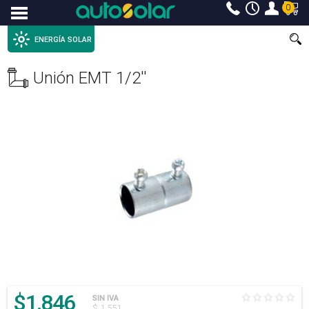
0
Menu
ENERGÍA SOLAR
Unión EMT 1/2''
$
1.846
SIN IVA
$ 1.551