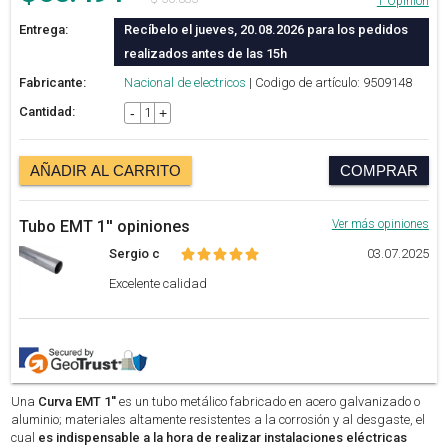
1 Opinión
Entrega:
Recíbelo el jueves, 20.08.2026 para los pedidos
realizados antes de las 15h
Fabricante:
Nacional de electricos
| Codigo de artículo: 9509148
Cantidad:
-
+
AÑADIR AL CARRITO
COMPRAR
Tubo EMT 1'' opiniones
Ver más opiniones
Sergio c
03.07.2025
Excelente calidad
Una
Curva EMT 1''
es un tubo metálico fabricado en acero galvanizado o
aluminio; materiales altamente resistentes a la corrosión y al desgaste, el
cual
es indispensable a la hora de realizar instalaciones eléctricas