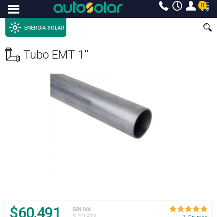
0
Menu
ENERGÍA SOLAR
Tubo EMT 1''
$
60.491
SIN IVA
$ 50.833