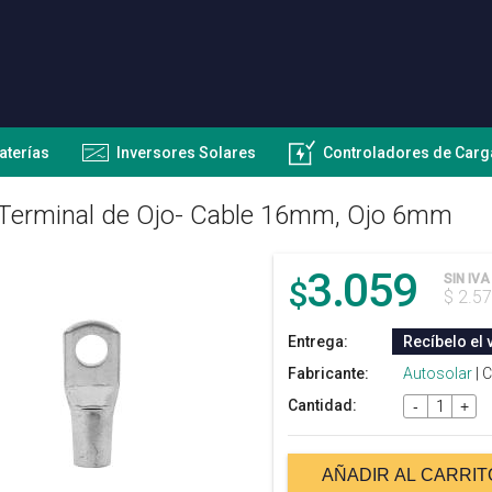
aterías
Inversores Solares
Controladores de Carg
Terminal de Ojo- Cable 16mm, Ojo 6mm
3.059
SIN IVA
$
$ 2.5
Entrega:
Recíbelo el 
Fabricante:
Autosolar
| 
Cantidad:
-
+
AÑADIR AL CARRIT