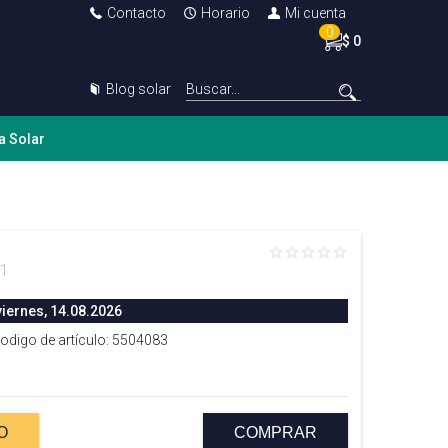
Contacto
Horario
Mi cuenta
0
$ 0
Blog solar
a Solar
71
viernes, 14.08.2026
Codigo de artículo: 5504083
O
COMPRAR