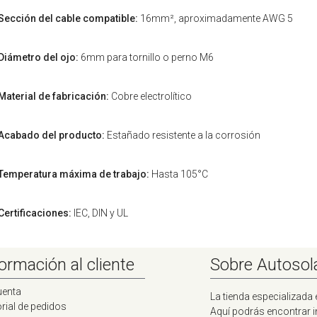
Sección del cable compatible:
16mm², aproximadamente AWG 5
Diámetro del ojo:
6mm para tornillo o perno M6
Material de fabricación:
Cobre electrolítico
Acabado del producto:
Estañado resistente a la corrosión
Temperatura máxima de trabajo:
Hasta 105°C
Certificaciones:
IEC, DIN y UL
ormación al cliente
Sobre Autosol
uenta
La tienda especializada 
rial de pedidos
Aquí podrás encontrar 