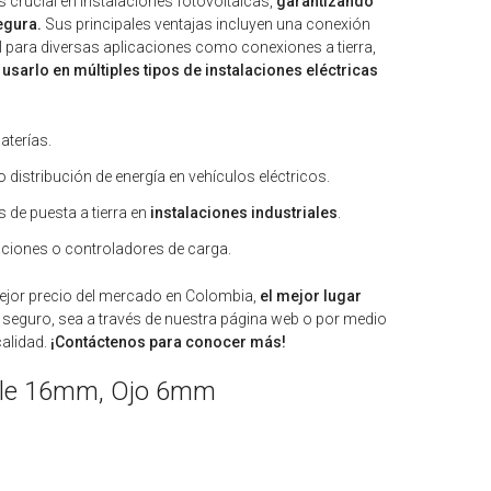
es crucial en instalaciones fotovoltaicas,
garantizando
egura.
Sus principales ventajas incluyen una conexión
eal para diversas aplicaciones como conexiones a tierra,
usarlo en múltiples tipos de instalaciones eléctricas
aterías.
 o distribución de energía en vehículos eléctricos.
 de puesta a tierra en
instalaciones industriales
.
ciones o controladores de carga.
ejor precio del mercado en Colombia,
el mejor lugar
guro, sea a través de nuestra página web o por medio
alidad.
¡Contáctenos para conocer más!
Cable 16mm, Ojo 6mm