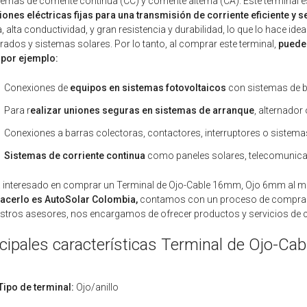
temas de corriente continua (CC) y corriente alterna (CA). Este terminal 
ones eléctricas fijas para una transmisión de corriente eficiente y s
, alta conductividad, y gran resistencia y durabilidad, lo que lo hace id
ados y sistemas solares. Por lo tanto, al comprar este terminal,
puede 
por ejemplo:
Conexiones de
equipos en sistemas fotovoltaicos
con sistemas de b
Para r
ealizar uniones seguras en sistemas de arranque
, alternador
Conexiones a barras colectoras, contactores, interruptores o sistemas
Sistemas de corriente continua
como paneles solares, telecomunica
á interesado en comprar un Terminal de Ojo-Cable 16mm, Ojo 6mm al m
hacerlo es AutoSolar Colombia,
contamos con un proceso de compra se
stros asesores, nos encargamos de ofrecer productos y servicios de c
ncipales características Terminal de Ojo-
Tipo de terminal:
Ojo/anillo