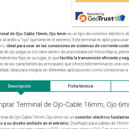
minal de Ojo-Cable 16mm, Ojo 6mm
es un tipo de conector eléctrico uti
s al anillo u “ojo” que tiene en el extremo. Este terminal es apto para 
ro,
ideal para usar en las conexiones en sistemas de corriente contin
al de ojo juega un rol clave dentro de una instalación fotovoltaica, perm
iéndolas fijas en su lugar, lo que
facilita la transmisión eficiente y se
s de las características principales que ofrece este terminal es una con
lidad, ideal para integrar en diferentes aplicaciones como conexiones a
Descripción
Ficha técnica
prar Terminal de Ojo-Cable 16mm, Ojo 6
rminal de Ojo-Cable 16mm, Ojo 6mm es un
conector eléctrico fundament
s a su diseño anillado en el extremo.
Diseñado para cables de 16mm² y