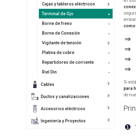
en sis
Cajas y tableros eléctricos
conexi
segura
Terminal de Ojo
embarr
Borne de freno
como 
Borne de Conexión
⇒
Vigilante de tensión
⇒
Platina de cobre
⇒
Repartidores de corriente
⇒
Riel Din
Si est
Cables
para 
de nue
Ductos y canalizaciones
Pri
Accesorios eléctricos
Ingeniería y Proyectos
❶