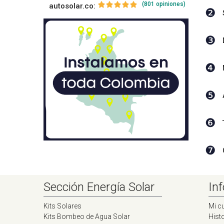
(801 opiniones)
autosolar.co:
❷
❸
❹
❺
❻
❼
Sección Energía Solar
Inf
Kits Solares
Mi c
Kits Bombeo de Agua Solar
Histo