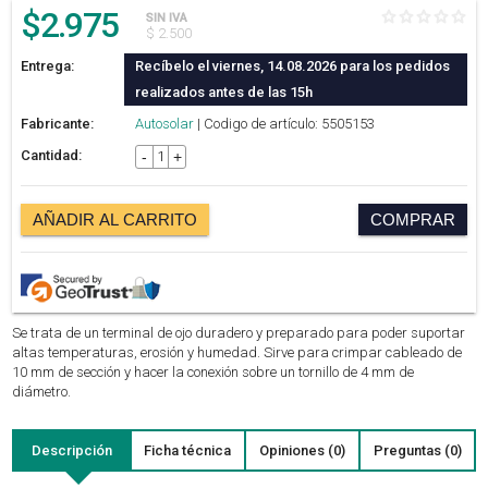
$
2.975
SIN IVA
$ 2.500
Entrega:
Recíbelo el viernes, 14.08.2026 para los pedidos
realizados antes de las 15h
Fabricante:
Autosolar
| Codigo de artículo: 5505153
Cantidad:
-
+
AÑADIR AL CARRITO
COMPRAR
Se trata de un terminal de ojo duradero y preparado para poder suportar
altas temperaturas, erosión y humedad. Sirve para crimpar cableado de
10 mm de sección y hacer la conexión sobre un tornillo de 4 mm de
diámetro.
Descripción
Ficha técnica
Opiniones (0)
Preguntas (0)