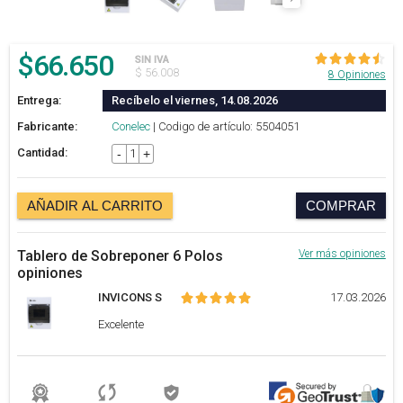
$
66.650
SIN IVA
$ 56.008
8 Opiniones
Entrega:
Recíbelo el viernes, 14.08.2026
Fabricante:
Conelec
| Codigo de artículo: 5504051
Cantidad:
-
+
AÑADIR AL CARRITO
COMPRAR
Tablero de Sobreponer 6 Polos
Ver más opiniones
opiniones
INVICONS S
17.03.2026
Excelente