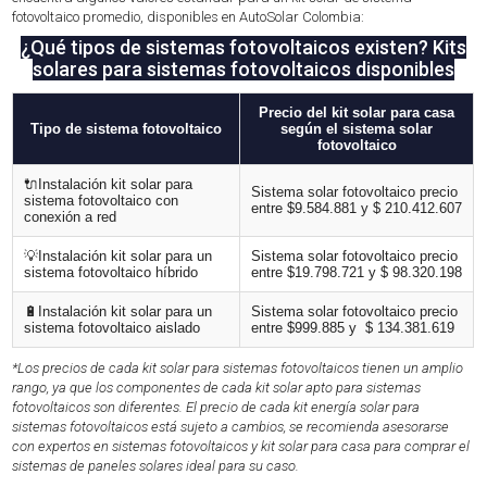
fotovoltaico promedio, disponibles en AutoSolar Colombia:
¿Qué tipos de sistemas fotovoltaicos existen? Kits
solares para sistemas fotovoltaicos disponibles
Precio del kit solar para casa
Tipo de sistema fotovoltaico
según el sistema solar
fotovoltaico
🔌
Instalación kit solar para
Sistema solar fotovoltaico precio
sistema fotovoltaico con
entre $9.584.881 y $ 210.412.607
conexión a red
💡
Instalación kit solar para un
Sistema solar fotovoltaico precio
sistema fotovoltaico híbrido
entre $19.798.721 y $ 98.320.198
🔋Instalación kit solar para un
Sistema solar fotovoltaico precio
sistema fotovoltaico aislado
entre $999.885 y $ 134.381.619
*Los precios de cada kit solar para sistemas fotovoltaicos tienen un amplio
rango, ya que los componentes de cada kit solar apto para sistemas
fotovoltaicos son diferentes. El precio de cada kit energía solar para
sistemas fotovoltaicos está sujeto a cambios, se recomienda asesorarse
con expertos en sistemas fotovoltaicos y kit solar para casa para comprar el
sistemas de paneles solares ideal para su caso.