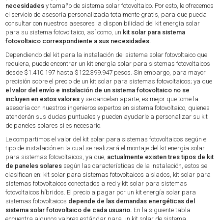
necesidades
y tamaño de sistema solar fotovoltaico. Por esto, le ofrecemos
el servicio de asesoría personalizada totalmente gratis, para que pueda
consultar con nuestros asesores la disponibilidad del kit energía solar
para su sistema fotovoltaico, así como, un
kit solar para sistema
fotovoltaico correspondiente a sus necesidades.
Dependiendo del kit para la instalación del sistema solar fotovoltaico que
requiera, puede encontrar un kit energía solar para sistemas fotovoltaicos
desde $1.410.197 hasta $122.399.947 pesos. Sin embargo, para mayor
precisión sobre el precio de un kit solar para sistemas fotovoltaicos; ya que
el valor del envío e instalación de un sistema fotovoltaico no se
incluyen en estos valores
y se cancelan aparte, es mejor que tome la
asesoría con nuestros ingenieros expertos en sistema fotovoltaico, quienes
atenderán sus dudas puntuales y pueden ayudarle a personalizar su kit
de paneles solares si es necesario.
Le compartimos el valor del kit solar para sistemas fotovoltaicos según el
tipo de instalación en la cual se realizará el montaje del kit energía solar
para sistemas fotovoltaicos, ya que,
actualmente existen tres tipos de kit
de paneles solares
según las características de la instalación, estos se
clasifican en: kit solar para sistemas fotovoltaicos aislados, kit solar para
sistemas fotovoltaicos conectados a red y kit solar para sistemas
fotovoltaicos híbridos. El precio a pagar por un kit energía solar para
sistemas fotovoltaicos
depende de las demandas energéticas del
sistema solar fotovoltaico de cada usuario.
En la siguiente tabla
encuentra algunos valores estándar para un kit solar de sistema