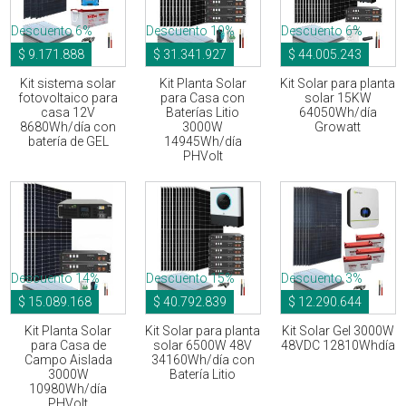
Descuento 6%
Descuento 19%
Descuento 6%
$ 9.171.888
$ 31.341.927
$ 44.005.243
Kit sistema solar
Kit Planta Solar
Kit Solar para planta
fotovoltaico para
para Casa con
solar 15KW
casa 12V
Baterías Litio
64050Wh/día
8680Wh/día con
3000W
Growatt
batería de GEL
14945Wh/día
PHVolt
Descuento 14%
Descuento 15%
Descuento 3%
$ 15.089.168
$ 40.792.839
$ 12.290.644
Kit Planta Solar
Kit Solar para planta
Kit Solar Gel 3000W
para Casa de
solar 6500W 48V
48VDC 12810Whdía
Campo Aislada
34160Wh/día con
3000W
Batería Litio
10980Wh/día
PHVolt