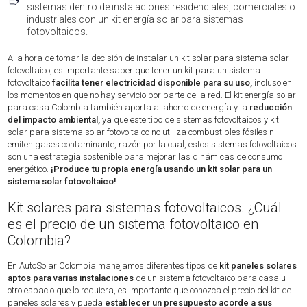
➮
sistemas dentro de instalaciones residenciales, comerciales o
industriales con un kit energía solar para sistemas
fotovoltaicos.
A la hora de tomar la decisión de instalar un kit solar para sistema solar
fotovoltaico, es importante saber que tener un kit para un sistema
fotovoltaico
facilita tener electricidad disponible para su uso,
incluso en
los momentos en que no hay servicio por parte de la red. El kit energía solar
para casa Colombia también aporta al ahorro de energía y la
reducción
del impacto ambiental,
ya que este tipo de sistemas fotovoltaicos y kit
solar para sistema solar fotovoltaico no utiliza combustibles fósiles ni
emiten gases contaminante, razón por la cual, estos sistemas fotovoltaicos
son una estrategia sostenible para mejorar las dinámicas de consumo
energético.
¡Produce tu propia energía usando un kit solar para un
sistema solar fotovoltaico!
Kit solares para sistemas fotovoltaicos. ¿Cuál
es el precio de un sistema fotovoltaico en
Colombia?
En AutoSolar Colombia manejamos diferentes tipos de
kit paneles solares
aptos para varias instalaciones
de un sistema fotovoltaico para casa u
otro espacio que lo requiera, es importante que conozca el precio del kit de
paneles solares y pueda
establecer un presupuesto acorde a sus