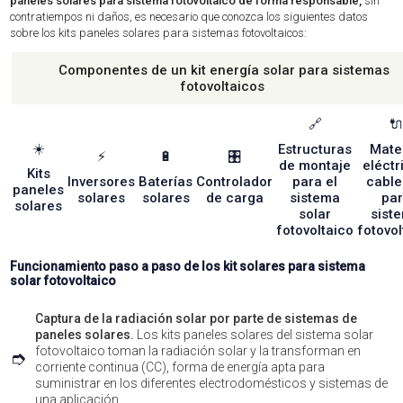
paneles solares para sistema fotovoltaico de forma responsable,
sin
contratiempos ni daños, es necesario que conozca los siguientes datos
sobre los kits paneles solares para sistemas fotovoltaicos:
Componentes de un kit energía solar para sistemas
fotovoltaicos
🔗
🔌
☀️
Estructuras
Mater
⚡
🔋
🎛️
de montaje
eléctr
Kits
Inversores
Baterías
Controlador
para el
cabl
paneles
solares
solares
de carga
sistema
pa
solares
solar
sist
fotovoltaico
fotovol
Funcionamiento paso a paso de los kit solares para sistema
solar fotovoltaico
Captura de la radiación solar por parte de sistemas de
paneles solares.
Los kits paneles solares del sistema solar
fotovoltaico toman la radiación solar y la transforman en
➮
corriente continua (CC), forma de energía apta para
suministrar en los diferentes electrodomésticos y sistemas de
una aplicación.