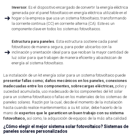
Inversor.
Es el dispositivo encargado de convertir la energía eléctrica
generada por el panel fotovoltaico en energía eléctrica utilizable en el
➜
hogar o la empresa que usa un sistema fotovoltaico; transformando
la corriente continua (CC) en corriente alterna (CA). Este es un
componente clave en todos los sistemas fotovoltaicos.
Estructura para paneles.
Esta estructura sostiene cada panel
fotovoltaico de manera segura, para poder ubicarlos con la
➜
inclinación y orientación ideal para que reciban la mayor cantidad de
luz solar para que trabajen de manera eficiente y abastezcan de
energía al sistema fotovoltaico.
La instalación de un kit energía solar para un sistema fotovoltaico puede
presentar fallas como; daños mecánicos en los paneles, conexiones
inadecuadas entre los componentes, sobrecargas eléctricas,
polvo y
suciedad acumulada, uso inadecuado de los componentes del kit solar
para un sistema fotovoltaico o fallas en los materiales de los sistemas de
paneles solares. Razón por la cual, desde el momento de la instalación
hasta cuando realice mantenimientos a su kit solar, debe hacerlo de la
mano de
expertos que le garanticen un buen trabajo con su sistema
fotovoltaico,
así como, la adquisición de equipos de la más alta calidad.
¿Cómo elegir el mejor sistema solar fotovoltaico? Sistemas de
paneles solares personalizados