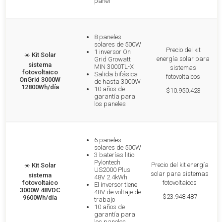
panel
8 paneles
solares de 500W
Precio del kit
1 inversor On
☀️
Kit Solar
energía solar para
Grid Growatt
sistema
MIN 3000TL-X
sistemas
fotovoltaico
Salida bifásica
fotovoltaicos
OnGrid 3000W
de hasta 3000W
12800Wh/día
10 años de
$10.950.423
garantía para
los paneles
6 paneles
solares de 500W
3 baterías litio
Pylontech
Precio del kit energía
☀️
Kit Solar
US2000 Plus
solar para sistemas
sistema
48V 2.4kWh
fotovoltaico
fotovoltaicos
El inversor tiene
3000W 48VDC
48V de voltaje de
$23.948.487
9600Wh/día
trabajo
10 años de
garantía para
los paneles