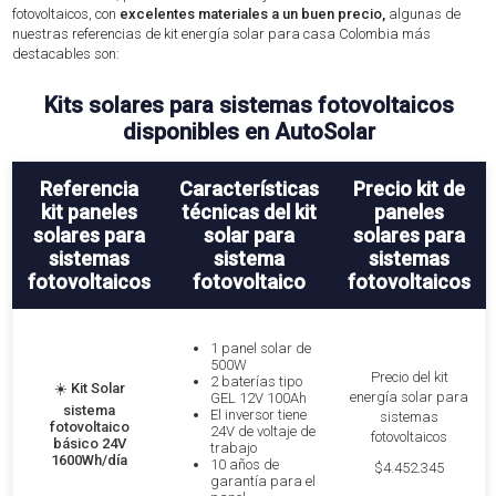
fotovoltaicos, con
excelentes materiales a un buen precio,
algunas de
nuestras referencias de kit energía solar para casa Colombia más
destacables son:
Kits solares para sistemas fotovoltaicos
disponibles en AutoSolar
Referencia
Características
Precio kit de
kit paneles
técnicas del kit
paneles
solares para
solar para
solares para
sistemas
sistema
sistemas
fotovoltaicos
fotovoltaico
fotovoltaicos
1 panel solar de
500W
Precio del kit
2 baterías tipo
☀️
Kit Solar
energía solar para
GEL 12V 100Ah
sistema
El inversor tiene
sistemas
fotovoltaico
24V de voltaje de
fotovoltaicos
básico 24V
trabajo
1600Wh/día
10 años de
$4.452.345
garantía para el