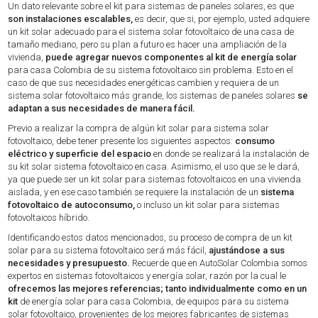
Un dato relevante sobre el kit para sistemas de paneles solares, es que
son instalaciones escalables,
es decir, que si, por ejemplo, usted adquiere
un kit solar adecuado para el sistema solar fotovoltaico de una casa de
tamaño mediano, pero su plan a futuro es hacer una ampliación de la
vivienda,
puede agregar nuevos componentes al kit de energía solar
para casa Colombia de su sistema fotovoltaico sin problema. Esto en el
caso de que sus necesidades energéticas cambien y requiera de un
sistema solar fotovoltaico más grande, los sistemas de paneles solares
se
adaptan a sus necesidades de manera fácil.
Previo a realizar la compra de algún kit solar para sistema solar
fotovoltaico, debe tener presente los siguientes aspectos:
consumo
eléctrico y superficie del espacio
en donde se realizará la instalación de
su kit solar sistema fotovoltaico en casa. Asimismo, el uso que se le dará,
ya que puede ser un kit solar para sistemas fotovoltaicos en una vivienda
aislada, y en ese caso también se requiere la instalación de un
sistema
fotovoltaico de autoconsumo,
o incluso un kit solar para sistemas
fotovoltaicos híbrido.
Identificando estos datos mencionados, su proceso de compra de un kit
solar para su sistema fotovoltaico será más fácil,
ajustándose a sus
necesidades y presupuesto.
Recuerde que en AutoSolar Colombia somos
expertos en sistemas fotovoltaicos y energía solar, razón por la cual le
ofrecemos las mejores referencias; tanto individualmente como en un
kit
de energía solar para casa Colombia, de equipos para su sistema
solar fotovoltaico, provenientes de los mejores fabricantes de sistemas