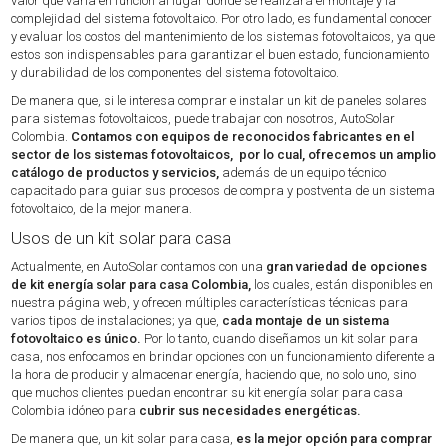
valor que varía en función al lugar donde se realizará el montaje y la
complejidad del sistema fotovoltaico. Por otro lado, es fundamental conocer
y evaluar los costos del mantenimiento de los sistemas fotovoltaicos, ya que
estos son indispensables para garantizar el buen estado, funcionamiento
y durabilidad de los componentes del sistema fotovoltaico.
De manera que, si le interesa comprar e instalar un kit de paneles solares
para sistemas fotovoltaicos, puede trabajar con nosotros, AutoSolar
Colombia.
Contamos con equipos de reconocidos fabricantes en el
sector de los sistemas fotovoltaicos, por lo cual, ofrecemos un amplio
catálogo de productos y servicios,
además de un equipo técnico
capacitado para guiar sus procesos de compra y postventa de un sistema
fotovoltaico, de la mejor manera.
Usos de un kit solar para casa
Actualmente, en AutoSolar contamos con una
gran variedad de opciones
de kit energía solar para casa Colombia,
los cuales, están disponibles en
nuestra página web, y ofrecen múltiples características técnicas para
varios tipos de instalaciones; ya que,
cada montaje de un sistema
fotovoltaico es único.
Por lo tanto, cuando diseñamos un kit solar para
casa, nos enfocamos en brindar opciones con un funcionamiento diferente a
la hora de producir y almacenar energía, haciendo que, no solo uno, sino
que muchos clientes puedan encontrar su kit energía solar para casa
Colombia idóneo para
cubrir sus necesidades energéticas.
De manera que, un kit solar para casa,
es la mejor opción para comprar