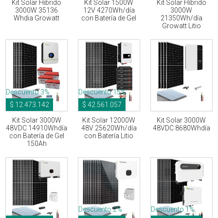
Kit Solar Hibrido
Kit Solar 1500W
Kit Solar Híbrido
3000W 35136
12V 4270Wh/día
3000W
Whdia Growatt
con Batería de Gel
21350Wh/día
Growatt Litio
Descuento 3%
Descuento 15%
$ 12.473.142
$ 42.561.057
Kit Solar 3000W
Kit Solar 12000W
Kit Solar 3000W
48VDC 14910Whdía
48V 25620Wh/día
48VDC 8680Whdía
con Batería de Gel
con Batería Litio
150Ah
Descuento 2%
Descuento 1%