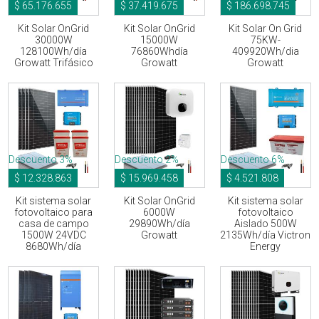
$ 65.176.655
$ 37.419.675
$ 186.698.745
Kit Solar OnGrid
Kit Solar OnGrid
Kit Solar On Grid
30000W
15000W
75KW-
128100Wh/día
76860Whdía
409920Wh/dia
Growatt Trifásico
Growatt
Growatt
Descuento 3%
Descuento 2%
Descuento 6%
$ 12.328.863
$ 15.969.458
$ 4.521.808
Kit sistema solar
Kit Solar OnGrid
Kit sistema solar
fotovoltaico para
6000W
fotovoltaico
casa de campo
29890Wh/día
Aislado 500W
1500W 24VDC
Growatt
2135Wh/día Victron
8680Wh/día
Energy