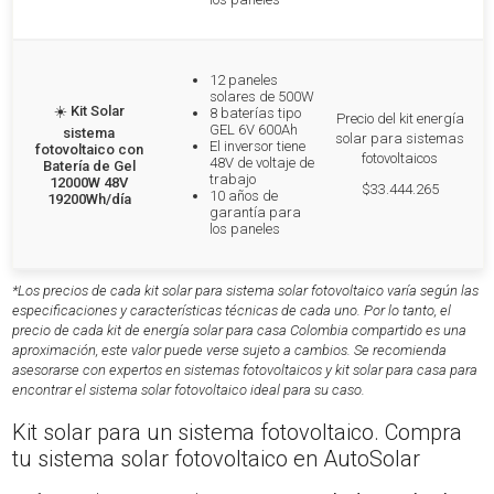
12 paneles
solares de 500W
☀️
Kit Solar
8 baterías tipo
Precio del kit energía
GEL 6V 600Ah
sistema
solar para sistemas
El inversor tiene
fotovoltaico con
fotovoltaicos
48V de voltaje de
Batería de Gel
trabajo
12000W 48V
$33.444.265
10 años de
19200Wh/día
garantía para
los paneles
*Los precios de cada kit solar para sistema solar fotovoltaico varía según las
especificaciones y características técnicas de cada uno. Por lo tanto, el
precio de cada kit de energía solar para casa Colombia compartido es una
aproximación, este valor puede verse sujeto a cambios. Se recomienda
asesorarse con expertos en sistemas fotovoltaicos y kit solar para casa para
encontrar el sistema solar fotovoltaico ideal para su caso.
Kit solar para un sistema fotovoltaico. Compra
tu sistema solar fotovoltaico en AutoSolar