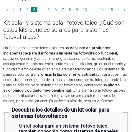
«
‹
1
2
3
4
5
6
7
8
9
10
...
14
15
›
»
Kit solar y sistema solar fotovoltaico. ¿Qué son
estos kits paneles solares para sistemas
fotovoltaicos?
Un kit solar o sistema fotovoltaico, es un
conjunto de productos
indispensable para dar forma a un sistema fotovoltaico funcional,
capaz de generar y consumir energía eléctrica de forma sostenible,
consiguiendo el máximo rendimiento en su instalación, gracias al diseño y
funcionamiento de este kit solar o sistemas fotovoltaicos. Los sistemas de
paneles solares
transforman la luz solar en electricidad,
para cubrir las
necesidades energéticas de la instalación donde se ha integrado este kits
paneles solares para sistema solar fotovoltaico, generando un
ahorro
económico y cuidado medioambiental.
Un sistema solar fotovoltaico es
un tipo de kit solar capaz de integrarse con otros sistemas, como los
eólicos, para producir energía de forma híbrida, segura y eficiente.
Descubra los detalles de un kit solar para
sistemas fotovoltaicos
Un kit solar para un sistema fotovoltaico,
también conocido como sistemas de paneles