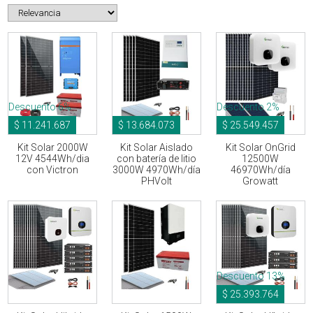
Descuento 6%
Descuento 2%
$ 11.241.687
$ 13.684.073
$ 25.549.457
Kit Solar 2000W
Kit Solar Aislado
Kit Solar OnGrid
12V 4544Wh/dia
con batería de litio
12500W
con Victron
3000W 4970Wh/día
46970Wh/día
PHVolt
Growatt
Descuento 13%
$ 25.393.764