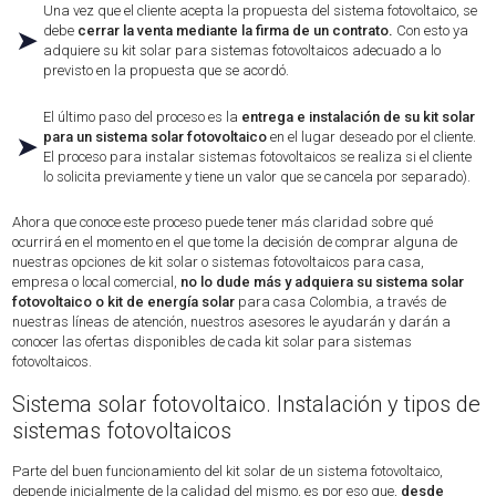
Una vez que el cliente acepta la propuesta del sistema fotovoltaico, se
debe
cerrar la venta mediante la firma de un contrato.
Con esto ya
➤
adquiere su kit solar para sistemas fotovoltaicos adecuado a lo
previsto en la propuesta que se acordó.
El último paso del proceso es la
entrega e instalación de su kit solar
para un sistema solar fotovoltaico
en el lugar deseado por el cliente.
➤
El proceso para instalar sistemas fotovoltaicos se realiza si el cliente
lo solicita previamente y tiene un valor que se cancela por separado).
Ahora que conoce este proceso puede tener más claridad sobre qué
ocurrirá en el momento en el que tome la decisión de comprar alguna de
nuestras opciones de kit solar o sistemas fotovoltaicos para casa,
empresa o local comercial,
no lo dude más y adquiera su sistema solar
fotovoltaico o kit de energía solar
para casa Colombia, a través de
nuestras líneas de atención, nuestros asesores le ayudarán y darán a
conocer las ofertas disponibles de cada kit solar para sistemas
fotovoltaicos.
Sistema solar fotovoltaico. Instalación y tipos de
sistemas fotovoltaicos
Parte del buen funcionamiento del kit solar de un sistema fotovoltaico,
depende inicialmente de la calidad del mismo, es por eso que,
desde