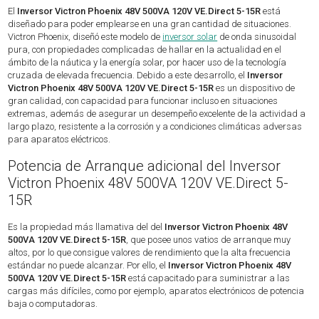
El
Inversor Victron Phoenix 48V 500VA 120V VE.Direct 5-15R
está
diseñado para poder emplearse en una gran cantidad de situaciones.
Victron Phoenix, diseñó este modelo de
inversor solar
de onda sinusoidal
pura, con propiedades complicadas de hallar en la actualidad en el
ámbito de la náutica y la energía solar, por hacer uso de la tecnología
cruzada de elevada frecuencia. Debido a este desarrollo, el
Inversor
Victron Phoenix 48V 500VA 120V VE.Direct 5-15R
es un dispositivo de
gran calidad, con capacidad para funcionar incluso en situaciones
extremas, además de asegurar un desempeño excelente de la actividad a
largo plazo, resistente a la corrosión y a condiciones climáticas adversas
para aparatos eléctricos.
Potencia de Arranque adicional del Inversor
Victron Phoenix 48V 500VA 120V VE.Direct 5-
15R
Es la propiedad más llamativa del del
Inversor Victron Phoenix 48V
500VA 120V VE.Direct 5-15R
, que posee unos vatios de arranque muy
altos, por lo que consigue valores de rendimiento que la alta frecuencia
estándar no puede alcanzar. Por ello, el
Inversor Victron Phoenix 48V
500VA 120V VE.Direct 5-15R
está capacitado para suministrar a las
cargas más difíciles, como por ejemplo, aparatos electrónicos de potencia
baja o computadoras.