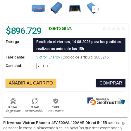
$
896.729
EXENTO DE IVA
Entrega:
Recíbelo el viernes, 14.08.2026 para los pedidos
realizados antes de las 15h
Fabricante:
Victron Energy
| Codigo de artículo: 3005216
Cantidad:
-
+
AÑADIR AL CARRITO
COMPRAR
El
Inversor Victron Phoenix 48V 500VA 120V VE.Direct 5-15R
se encarga
de sacar la energía almacenada en las baterías que tiene conectadas y