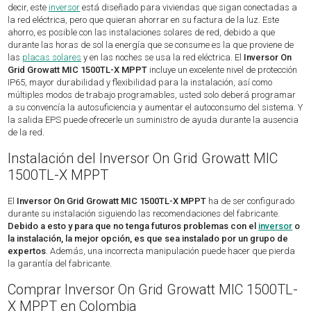
decir, este
inversor
está diseñado para viviendas que sigan conectadas a
la red eléctrica, pero que quieran ahorrar en su factura de la luz. Este
ahorro, es posible con las instalaciones solares de red, debido a que
durante las horas de sol la energía que se consume es la que proviene de
las
placas solares
y en las noches se usa la red eléctrica. El
Inversor On
Grid Growatt MIC 1500TL-X MPPT
incluye un excelente nivel de protección
IP65, mayor durabilidad y flexibilidad para la instalación, así como
múltiples modos de trabajo programables, usted solo deberá programar
a su convencía la autosuficiencia y aumentar el autoconsumo del sistema. Y
la salida EPS puede ofrecerle un suministro de ayuda durante la ausencia
de la red.
Instalación del Inversor On Grid Growatt MIC
1500TL-X MPPT
El
Inversor On Grid Growatt MIC 1500TL-X MPPT
ha de ser configurado
durante su instalación siguiendo las recomendaciones del fabricante.
Debido a esto y para que no tenga futuros problemas con el
inversor
o
la instalación, la mejor opción, es que sea instalado por un grupo de
expertos
. Además, una incorrecta manipulación puede hacer que pierda
la garantía del fabricante.
Comprar Inversor On Grid Growatt MIC 1500TL-
X MPPT en Colombia