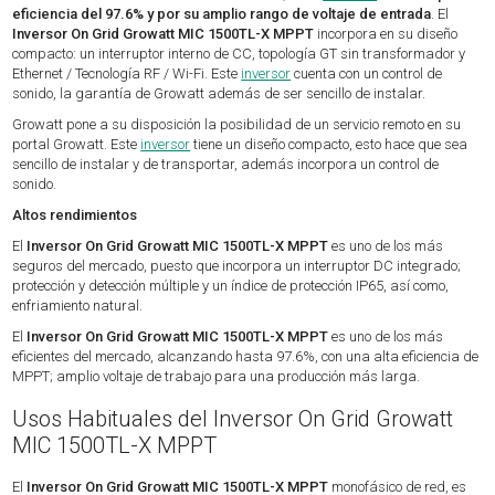
eficiencia del 97.6% y por su amplio rango de voltaje de entrada
. El
Inversor On Grid Growatt MIC 1500TL-X MPPT
incorpora en su diseño
compacto: un interruptor interno de CC, topología GT sin transformador y
Ethernet / Tecnología RF / Wi-Fi. Este
inversor
cuenta con un control de
sonido, la garantía de Growatt además de ser sencillo de instalar.
Growatt pone a su disposición la posibilidad de un servicio remoto en su
portal Growatt. Este
inversor
tiene un diseño compacto, esto hace que sea
sencillo de instalar y de transportar, además incorpora un control de
sonido.
Altos rendimientos
El
Inversor On Grid Growatt MIC 1500TL-X MPPT
es uno de los más
seguros del mercado, puesto que incorpora un interruptor DC integrado;
protección y detección múltiple y un índice de protección IP65, así como,
enfriamiento natural.
El
Inversor On Grid Growatt MIC 1500TL-X MPPT
es uno de los más
eficientes del mercado, alcanzando hasta 97.6%, con una alta eficiencia de
MPPT; amplio voltaje de trabajo para una producción más larga.
Usos Habituales del Inversor On Grid Growatt
MIC 1500TL-X MPPT
El
Inversor On Grid Growatt MIC 1500TL-X MPPT
monofásico de red, es