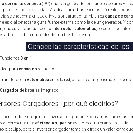
la corriente continua
(DC) que han generado los paneles solares y medi
a que es el tipo de energía más ideal para abastecer los diferentes con
ncia se encuentra en que el inversor cargador también es
capaz de carg
neles o al detectar alguna fuente externa como la de un generador. Y co
n, que es la de actuar como
interruptor automático,
lo que le permite de
nada en las baterías o desde una fuente externa.
Conoce las características de los
Funciones
3 en 1
Ideal para
espacios
reducidos
Transferencia
Automática
entre la red, baterías o un generador externo
Cargador
de baterías integrado.
ersores Cargadores ¿por qué elegirlos?
ás pensando en adquirir un inversor cargador te contamos que estas
dor representa una
eficiencia superior
así como una gran versatilidad, 
solo equipo, pero el inversor cargador también ofrece un valor extra que