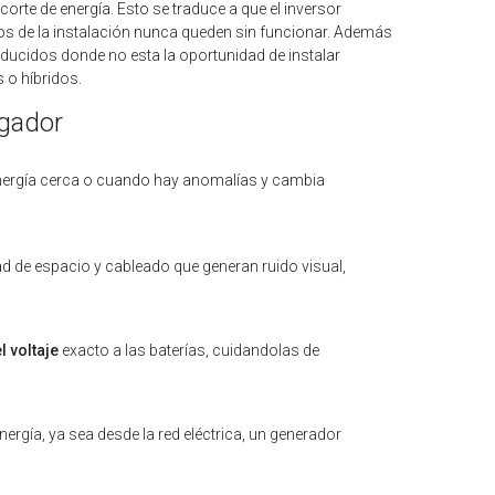
orte de energía. Esto se traduce a que el inversor
icos de la instalación nunca queden sin funcionar. Además
ducidos donde no esta la oportunidad de instalar
 o híbridos.
rgador
nergía cerca o cuando hay anomalías y cambia
ad de espacio y cableado que generan ruido visual,
l voltaje
exacto a las baterías, cuidandolas de
nergía, ya sea desde la red eléctrica, un generador