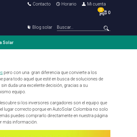
Contacto
Horario
Mi cuenta
0
$ 0
Blog solar
a Solar
es
pero con una gran diferencia que convierte a los
que para todo aquel que esté en busca de soluciones de
 sin duda una excelente decisión, gracias a su
mismo equipo.
escubre si los inversores cargadores son el equipo que
n el lugar correcto porque en AutoSolar Colombia no solo
demás puedes comprarlo directamente en nuestra página
er más información.