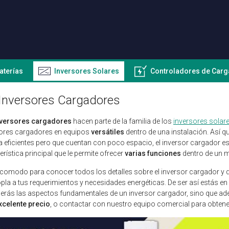
aterías
Inversores Solares
Controladores de Carg
Inversores Cargadores
nversores cargadores
hacen parte de la familia de los
inversores solar
sores cargadores en equipos
versátiles
dentro de una instalación. Así 
a eficientes pero que cuentan con poco espacio, el inversor cargador es
erística principal que le permite ofrecer
varias funciones
dentro de un 
comodo para conocer todos los detalles sobre el inversor cargador y d
pla a tus requerimientos y necesidades energéticas. De ser así estás e
rás las aspectos fundamentales de un inversor cargador, sino que a
xcelente precio
, o contactar con nuestro equipo comercial para obten