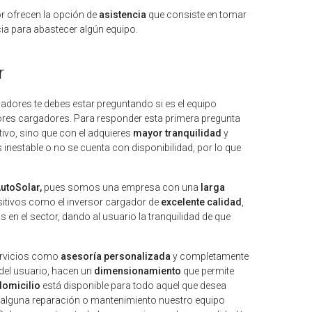
r ofrecen la opción de
asistencia
que consiste en tomar
ncia para abastecer algún equipo.
r
dores te debes estar preguntando si es el equipo
rsores cargadores. Para responder esta primera pregunta
ivo, sino que con el adquieres
mayor tranquilidad
y
 inestable o no se cuenta con disponibilidad, por lo que
utoSolar,
pues somos una empresa con una
larga
itivos como el inversor cargador de
excelente calidad
,
n el sector, dando al usuario la tranquilidad de que
servicios como
asesoría personalizada
y completamente
 del usuario, hacen un
dimensionamiento
que permite
domicilio
está disponible para todo aquel que desea
r alguna reparación o mantenimiento nuestro equipo