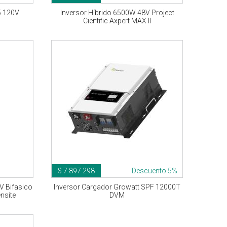
5 120V
Inversor Híbrido 6500W 48V Project
Cientific Axpert MAX II
$ 7.897.298
Descuento 5%
V Bifasico
Inversor Cargador Growatt SPF 12000T
nsite
DVM