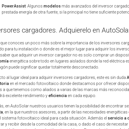
PowerAssist
. Algunos
modelos
más avanzados del inversor cargado
prestada energía de otra fuente, si la principal no tiene suficiente pote
ersores cargadores. Adquierelo en AutoSola
que conoces un poco más sobre la importancia de los inversores carga
do para tu instalación o donde es el mejor lugar para adquirir los inve
saber que adquirir un inversor cargador no es solo comprar un disposit
omía
energética sobre todo en lugares aislados donde la red eléctrica es
gón puede significar quedar totalmente desconectado.
to al lugar ideal para adquirir inversores cargadores, este es sin duda
A
toria
en el mercado fotovoltaico donde destacamos por ofrecer dispos
s a que tenemos como aliados a varias de las marcas más reconocidas e
rá excelente rendimiento y
eficiencia
en cada equipo.
, en AutoSolar nuestros usuarios tienen la posibilidad de encontrar 
ta
, en la que nuestros asesores, a partir de las necesidades energéticas
el sistema fotovoltaico ideal para cada situación. Además el
servicio a 
r y recibir desde la comodidad de la casa, o dado el caso de necesita