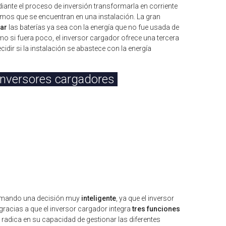
ante el proceso de inversión transformarla en corriente
sumos que se encuentran en una instalación. La gran
ar
las baterías ya sea con la energía que no fue usada de
mo si fuera poco, el inversor cargador ofrece una tercera
cidir si la instalación se abastece con la energía
 inversores cargadores
 tomando una decisión muy
inteligente
, ya que el inversor
gracias a que el inversor cargador integra
tres funciones
 radica en su capacidad de gestionar las diferentes