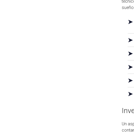
técnic
sueño 
➤
➤
➤
➤
➤
➤
Inv
Un asp
contar