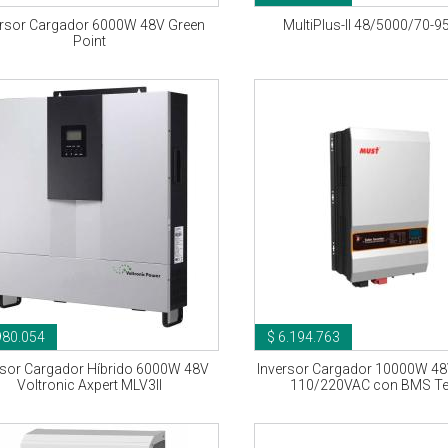
ersor Cargador 6000W 48V Green
MultiPlus-II 48/5000/70-9
Point
980.054
$ 6.194.763
rsor Cargador Híbrido 6000W 48V
Inversor Cargador 10000W 48
Voltronic Axpert MLV3II
110/220VAC con BMS Te