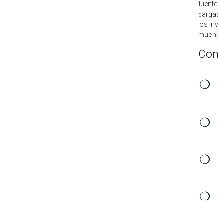
fuente
cargad
los in
muchos
Con
❍
❍
❍
❍