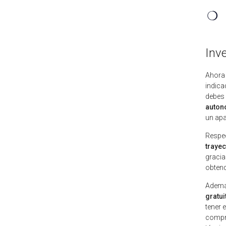
❍
Inv
Ahora 
indica
debes 
auton
un apa
Respec
trayec
gracia
obtend
Además
gratui
tener 
compra