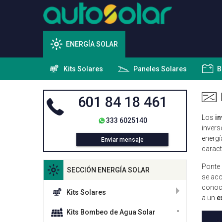
ENERGÍA SOLAR
Kits Solares
Paneles Solares
B
601 84 18 461
Los
i
333 6025140
inver
energí
Enviar mensaje
caract
Ponte 
SECCIÓN ENERGÍA SOLAR
se aco
conoce
Kits Solares
a un
e
Kits Bombeo de Agua Solar