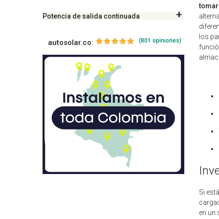
tomar 
Potencia de salida continuada
altern
difere
los pa
(801 opiniones)
autosolar.co:
funció
almace
Inv
Si est
carga
en un 