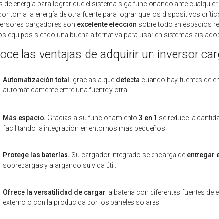
s de energía para lograr que el sistema siga funcionando ante cualquier c
or toma la energía de otra fuente para lograr que los dispositivos crít
versores cargadores son
excelente elección
sobre todo en espacios re
 equipos siendo una buena alternativa para usar en sistemas aislados
oce las ventajas de adquirir un inversor ca
Automatización total.
gracias a que
detecta
cuando hay fuentes de e
automáticamente entre una fuente y otra.
Más espacio.
Gracias a su funcionamiento
3 en 1
se reduce la cantid
facilitando la integración en entornos mas pequeños.
Protege las baterías.
Su cargador integrado se encarga de
entregar e
sobrecargas y alargando su vida útil.
Ofrece la versatilidad de cargar
la batería con diferentes fuentes de e
externo o con la producida por los paneles solares.