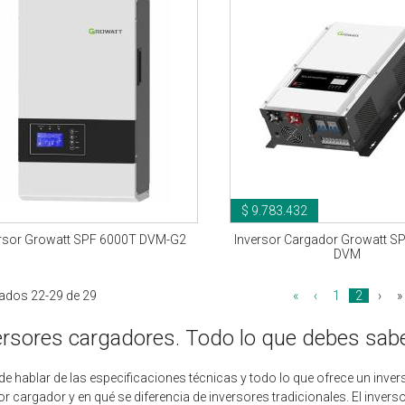
$ 9.783.432
ersor Growatt SPF 6000T DVM-G2
Inversor Cargador Growatt S
DVM
ados 22-29 de 29
«
‹
1
2
›
»
ersores cargadores. Todo lo que debes sab
de hablar de las especificaciones técnicas y todo lo que ofrece un inve
or cargador y en qué se diferencia de inversores tradicionales. El inverso