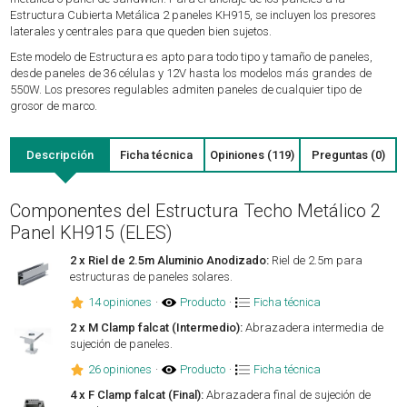
Estructura Cubierta Metálica 2 paneles KH915, se incluyen los presores
laterales y centrales para que queden bien sujetos.
Este modelo de Estructura es apto para todo tipo y tamaño de paneles,
desde paneles de 36 células y 12V hasta los modelos más grandes de
550W. Los presores regulables admiten paneles de cualquier tipo de
grosor de marco.
Descripción
Ficha técnica
Opiniones (119)
Preguntas (0)
Componentes del Estructura Techo Metálico 2
Panel KH915 (ELES)
2 x Riel de 2.5m Aluminio Anodizado:
Riel de 2.5m para
estructuras de paneles solares.
14 opiniones
·
Producto
·
Ficha técnica
2 x M Clamp falcat (Intermedio):
Abrazadera intermedia de
sujeción de paneles.
26 opiniones
·
Producto
·
Ficha técnica
4 x F Clamp falcat (Final):
Abrazadera final de sujeción de