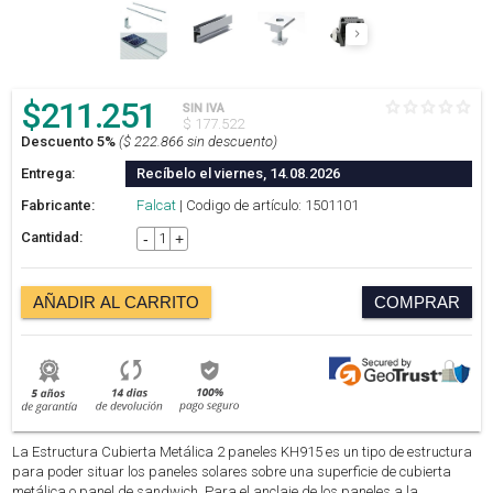
$
211.251
SIN IVA
$ 177.522
Descuento 5%
($ 222.866 sin descuento)
Entrega:
Recíbelo el viernes, 14.08.2026
Fabricante:
Falcat
| Codigo de artículo: 1501101
Cantidad:
-
+
AÑADIR AL CARRITO
COMPRAR
La Estructura Cubierta Metálica 2 paneles KH915 es un tipo de estructura
para poder situar los paneles solares sobre una superficie de cubierta
metálica o panel de sandwich. Para el anclaje de los paneles a la