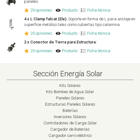
paneles.
29 opiniones
·
Producto
·
Ficha técnica
4 x L Clamp falcat (Ele):
Soporte en forma de L para anclaje en
superficie metálico tales como cubiertas tipo calamina.
25 opiniones
·
Producto
·
Ficha técnica
2 x Conector de Tierra para Estructura:
25 opiniones
·
Producto
·
Ficha técnica
Sección Energía Solar
Kits Solares
Kits Bombeo de Agua Solar
Paneles Solares
Estructuras Paneles Solares
Baterías
Inversores Solares
Controladores de Carga Solar
Cargador de Baterías
Cargador carro eléctrico