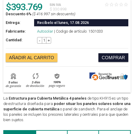
$
393.769
SIN IVA
$ 330.898
Descuento 6%
($ 416.997 sin descuento)
Entrega:
Recíbelo el lunes, 17.08.2026
Fabricante:
Autosolar
| Codigo de artículo: 1501033
Cantidad:
-
+
AÑADIR AL CARRITO
COMPRAR
La
Estructura para Cubierta Metálica 4 paneles
de tipo KH915 es un tipo
de estructura diseñada para
poder situar los paneles solares sobre una
superficie de cubierta metálica
o panel de sandwich. Para el anclaje de
los paneles se incluyen los presores laterales y centrales para que queden
bien sujetos.