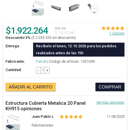
$
1.922.264
SIN IVA
$ 1.615.348
1 Opinión
Descuento 5%
($ 2.033.553 sin descuento)
Entrega:
Recíbelo el lunes, 12.10.2026 para los pedidos
realizados antes de las 15h
Fabricante:
Falcat
| Codigo de artículo: 1501049
Cantidad:
-
+
AÑADIR AL CARRITO
COMPRAR
Estructura Cubierta Metalica 20 Panel
Ver más opiniones
KH915 opiniones
Juan Pablo L
11.08.2025
Felicitaciones