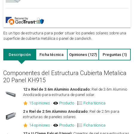
Es un tipo de estructura para poder situar los paneles solares sobre una
superficie de cubierta metálica o panel de sandwich.
Descripción
Ficha técnica
Opiniones (127)
Preguntas (1)
Componentes del Estructura Cubierta Metalica
20 Panel KH915
12 x Riel de 3.6m Aluminio Anodizado:
Riel de 3.6m Aluminio
Anodizado para estructura de panel solar.
15 opiniones
·
Producto
·
Ficha técnica
2 x Riel de 2.5m Aluminio Anodizado:
Riel de 2.5m para
estructuras de paneles solares.
14 opiniones
·
Producto
·
Ficha técnica
12 x U Clamp Falcat (Union):
Conector de riel para estructuras