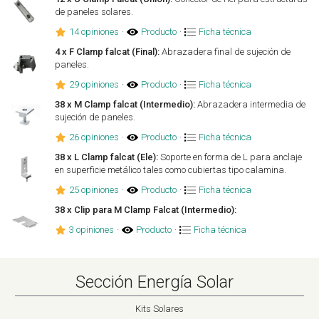
de paneles solares.
14 opiniones
·
Producto
·
Ficha técnica
4 x F Clamp falcat (Final):
Abrazadera final de sujeción de
paneles.
29 opiniones
·
Producto
·
Ficha técnica
38 x M Clamp falcat (Intermedio):
Abrazadera intermedia de
sujeción de paneles.
26 opiniones
·
Producto
·
Ficha técnica
38 x L Clamp falcat (Ele):
Soporte en forma de L para anclaje
en superficie metálico tales como cubiertas tipo calamina.
25 opiniones
·
Producto
·
Ficha técnica
38 x Clip para M Clamp Falcat (Intermedio):
3 opiniones
·
Producto
·
Ficha técnica
Sección Energía Solar
Kits Solares