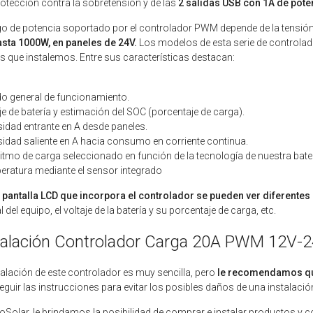
otección contra la sobretensión y de las
2 salidas USB con 1A de pote
go de potencia soportado por el controlador PWM depende de la tensión
sta 1000W, en paneles de 24V.
Los modelos de esta serie de controlad
s que instalemos. Entre sus características destacan:
do general de funcionamiento.
aje de batería y estimación del SOC (porcentaje de carga).
nsidad entrante en A desde paneles.
nsidad saliente en A hacia consumo en corriente continua.
ritmo de carga seleccionado en función de la tecnología de nuestra bater
eratura mediante el sensor integrado
 pantalla LCD que incorpora el controlador se pueden ver diferentes
 del equipo, el voltaje de la batería y su porcentaje de carga, etc.
talación Controlador Carga 20A PWM 12V-
talación de este controlador es muy sencilla, pero
le recomendamos que
eguir las instrucciones para evitar los posibles daños de una instalació
oSolar, le brindamos la posibilidad de comprar e instalar productos y c