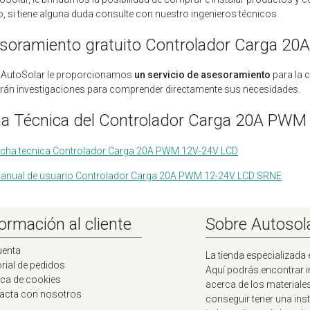
 si tiene alguna duda consulte con nuestro ingenieros técnicos.
soramiento gratuito Controlador Carga 2
 AutoSolar le proporcionamos
un servicio de asesoramiento
para la 
arán investigaciones para comprender directamente sus necesidades.
ha Técnica del Controlador Carga 20A PWM
icha tecnica Controlador Carga 20A PWM 12V-24V LCD
anual de usuario Controlador Carga 20A PWM 12-24V LCD SRNE
ormación al cliente
Sobre Autosol
uenta
La tienda especializada 
rial de pedidos
Aquí podrás encontrar 
ica de cookies
acerca de los materiale
acta con nosotros
conseguir tener una ins