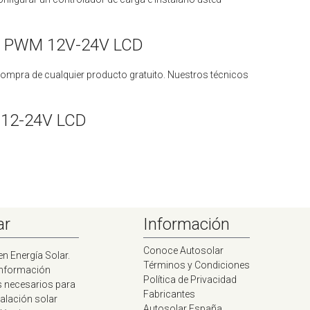
0A PWM 12V-24V LCD
compra de cualquier producto gratuito. Nuestros técnicos
 12-24V LCD
ar
Información
Conoce Autosolar
en Energía Solar.
Términos y Condiciones
información
Política de Privacidad
s necesarios para
Fabricantes
talación solar
Autosolar España