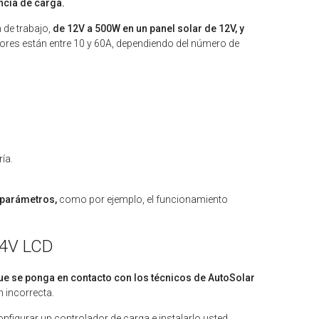
ncia de carga.
 de trabajo,
de 12V a 500W en un panel solar de 12V, y
ores están entre 10 y 60A, dependiendo del número de
ía.
 parámetros,
como por ejemplo, el funcionamiento
24V LCD
 se ponga en contacto con los técnicos de AutoSolar
n incorrecta.
onfigurar un controlador de carga e instalarlo usted