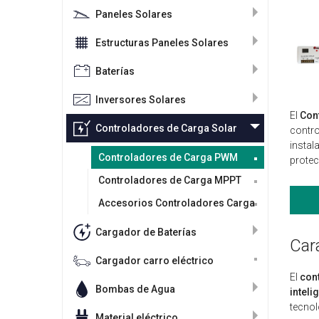
Paneles Solares
Estructuras Paneles Solares
Baterías
Inversores Solares
El
Con
Controladores de Carga Solar
contro
instal
Controladores de Carga PWM
protec
Controladores de Carga MPPT
Accesorios Controladores Carga
Cargador de Baterías
Car
Cargador carro eléctrico
El
con
Bombas de Agua
inteli
tecnol
Material eléctrico