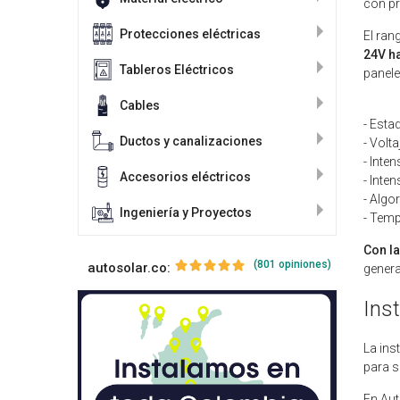
con pr
Protecciones eléctricas
El ran
24V ha
Tableros Eléctricos
panele
Cables
- Esta
Ductos y canalizaciones
- Volt
- Inte
Accesorios eléctricos
- Inte
- Algo
Ingeniería y Proyectos
- Temp
Con la
(801 opiniones)
autosolar.co:
general
Ins
La ins
para s
En Aut