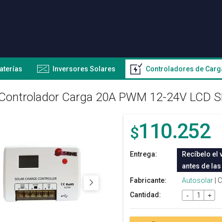
aterías
Inversores Solares
Controladores de Carg
Controlador Carga 20A PWM 12-24V LCD 
110.252
$
Entrega:
Recíbelo el 
antes de las
Fabricante:
Autosolar
| 
Cantidad:
-
+