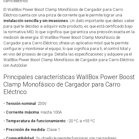
carro eléctrico.
El WallBox Power Boost Clamp Monofásico de Cargador para Carro
Eléctrico cuenta con una pinza de corriente que le permite lograr una
instalación sencilla y sin invasiones
. Un dato importante que debes saber
para qué te decidas a adquirir este producto, es que está certificado bajo
la normativa MID, lo que significa que garantiza una precisión exacta en la
medición de energía. El WallBox Power Boost Clamp Monofásico de
Cargador para Carro Eléctrico, ofrece un aplicativo móvil que te permite
configurar y monitorear el equipo, lo que significa para ti, el control total y
en vivo del proceso de carga. Detalla las especificaciones y adquiere ya el
WallBox Power Boost Clamp Monofásico de Cargador para Carro Eléctrico
con AutoSolar.
Principales características WallBox Power Boost
Clamp Monofásico de Cargador para Carro
Eléctrico
- Tensión nominal
: 230V
- Corriente máxima
: Hasta 100A
- Temperatura de funcionamiento
: -20 ºC a +55 ºC
- Precisión de medida
: Clase 1
- Compatibilidad
: Su diseño le permite funcionar con cargadores