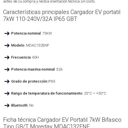
antes de su compra y reciba orientación técnica sin costo.
Características principales Cargador EV portatil
7kW 110-240V/32A IP65 GBT
➜
Potencia nominal
: 75KW
➜
Modelo
: MDAC132ENF
➜
Frecuencia
: 60H
➜
Potencia maxima nominal
: 32A
➜
Grado de protección
:IP65
➜
Rango de temperatura de funcionamiento
: 25°C ~ +50°C
➜
Bluetooth
: No
Ficha técnica Cargador EV Portatil 7kW Bifasico
Tipo GB/T Moreday MDAC132ENF