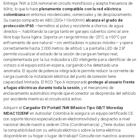
Entrega 7kW a 32A nominal en circuito monofásico y acepta frecuencia de
60Hz, lo que lo hace
plenamente compatible con la red eléctrica
colombiana
en entornos residenciales, comerciales y de desplazamiento.
Su cuerpo compacto en ABS (230×110×60mm)
alcanza el grado de
protección IP65
—hermético al polvo y resistente a chorros de agua
directos—, habilitando la carga tanto en garajes cubiertos como al aire
libre bajo lluvia ligera. Soporta un rango térmico de -25°C a +50°C por
enfriamiento de aire natural —sin ventiladores ni piezas móviles— y opera
correctamente hasta 2.000 metros de altitud. La pantalla LED de 2.8"
permite visualizar el estado de la sesión de carga en tiempo real,
complementada por la luz indicadora LED inteligente para identificar de un
vistazo si el equipo está en espera, cargando o ha detectado una
anomalía. El ajuste de potencia integrado le permite reducir la corriente de
carga cuando la instalación eléctrica del punto de conexión tiene
capacidad limitada. El RCD Tipo A incorporado
protege al usuario frente
a fugas eléctricas durante toda la sesión
, y el mecanismo de
enclavamiento automático impide que el conector se desprenda del vehículo
por accidente mientras el circuito está activo.
Adquirir el
Cargador EV Portatil 7kW Bifasico Tipo GB/T Moreday
MDAC132ENF
en Autosolar Colombia le asegura un equipo certificado CE
con soporte técnico especializado en electromovilidad y despacho a nivel
nacional desde nuestra sede en Chía (Cundinamarca). ¿Tiene dudas sobre
la compatibilidad con su vehículo eléctrico o sobre la toma eléctrica
disponible en su hogar o lugar de trabajo? Consulte con nuestros asesores