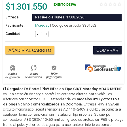
$
1.301.550
EXENTO DE IVA
Entrega:
Recíbelo el lunes, 17.08.2026
Fabricante:
Moreday
| Codigo de artículo: 3301023
Cantidad:
-
+
AÑADIR AL CARRITO
COMPRAR
El Cargador EV Portatil 7kW Bifasico Tipo GB/T Moreday MDAC132ENF
es una estación de carga portátil en corriente alterna para vehículos
eléctricos con conector GB/T —estándar de los
modelos BYD y otros EVs
de origen chino comercializados en Colombia.
Entrega 7kW a 32A en
circuito monofásico, acepta tensiones AC 110–240V a 60Hz y se conecta a
cualquier toma convencional sin instalación fija ni obras. Su cuerpo
compacto en ABS (230×110×60mm) con grado de protección IP65 lo protege
frente al polvo y chorros de agua para uso tanto en interiores como en