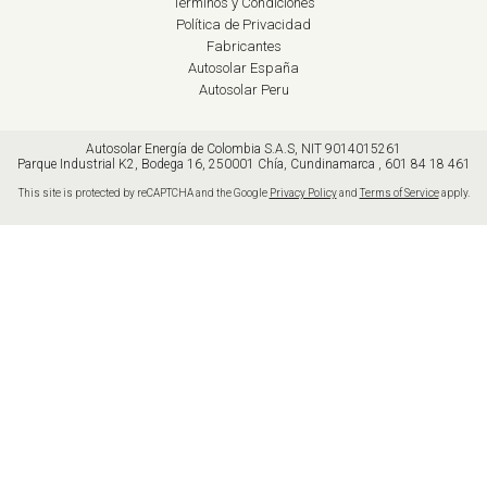
Términos y Condiciones
Política de Privacidad
Fabricantes
Autosolar España
Autosolar Peru
Autosolar Energía de Colombia S.A.S, NIT 9014015261
Parque Industrial K2
,
Bodega 16,
250001
Chía, Cundinamarca
,
601 84 18 461
This site is protected by reCAPTCHA and the Google
Privacy Policy
and
Terms of Service
apply.