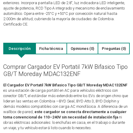
exteriores. Incorpora pantalla LED de 2.8", luz indicadora LED inteligente,
ajuste de potencia, RCD Tipo A integrado y mecanismo de enclavamiento
automático. Opera entre -25°C y +50°C por convección natural hasta
2.000m de altitud, cubriendo la mayoría de ciudades de Colombia.
Certificado CE.
Descripción
Ficha técnica
Opiniones (0)
Preguntas (0)
Comprar Cargador EV Portatil 7kW Bifasico Tipo
GB/T Moreday MDAC132ENF
El Cargador EV Portatil 7kW Bifasico Tipo GB/T Moreday MDAC132ENF
es una estación de carga portátil en AC para vehículos eléctricos con
conector GB/T, el estándar más extendido entre los EVs de origen chino que
lideran las ventas en Colombia —BYD Seal, BYD Atto 3, BYD Dolphin y
demás modelos compatibles con carga AC monofásica. A diferencia de un
wallbox de pared,
este cargador se conecta directamente a cualquier
toma convencional de 110–240V sin necesidad de instalación fija
ni
obras eléctricas adicionales: lo enchufas en casa, en el trabajo o durante
un viaje, y tu vehículo estará listo cuando lo necesites.