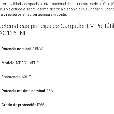
ctromovilidad y despacho a nivel nacional desde nuestra sede en Chía 
ículo eléctrico o sobre la toma eléctrica disponible en su hogar o lugar 
 y reciba orientación técnica sin costo.
acterísticas principales Cargador EV Portát
AC116ENF
Potencia nominal
: 3.5KW
Modelo
: MDAC116ENF
Frecuencia
: 60HZ
Potencia maxima nominal
: 16A
Grado de protección
:IP65