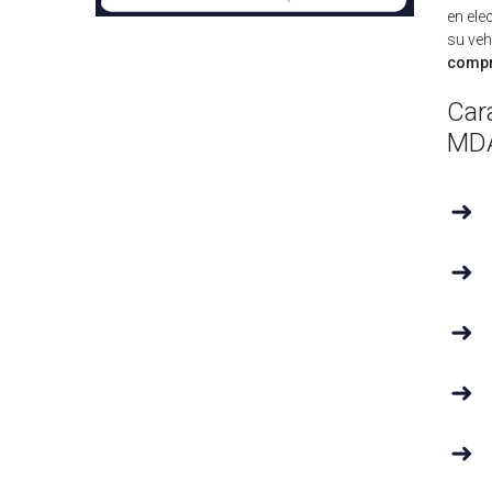
en ele
su veh
compra
Car
MD
➜
➜
➜
➜
➜