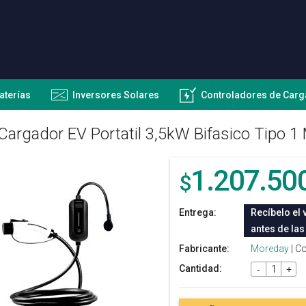
aterías
Inversores Solares
Controladores de Carg
Cargador EV Portatil 3,5kW Bifasico Tip
1.207.50
$
Entrega:
Recíbelo el 
antes de las
Fabricante:
Moreday
| C
Cantidad:
-
+