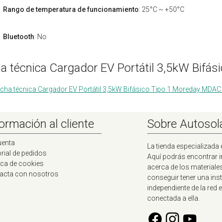
Rango de temperatura de funcionamiento
: 25°C ~ +50°C
Bluetooth
: No
ha técnica Cargador EV Portátil 3,5kW Bif
icha técnica Cargador EV Portátil 3,5kW Bifásico Tipo 1 Moreday MD
ormación al cliente
Sobre Autosol
uenta
La tienda especializada 
rial de pedidos
Aquí podrás encontrar 
ica de cookies
acerca de los materiale
acta con nosotros
conseguir tener una ins
independiente de la red e
conectada a ella.