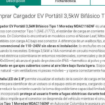
Descripción
Ficha técnica
prar Cargador EV Portátil 3,5kW Bifásic
gador EV Portátil 3,5kW Bifásico Tipo 1 Moreday MDAC116ENF
es una
icos con conector Tipo 1 (SAE J1772), el estándar de carga en corrient
ses. En Colombia lo encontrará en modelos como el Nissan Leaf, Mitsub
ibles con carga AC bajo ese conector. A diferencia de un wallbox fijo, e
convencional de 110–240V sin obras ni instalación:
lo enchufas en cas
cuando lo necesites. Entrega 3,5kW a 16A nominal en circuito monofási
 red eléctrica colombiana en entornos residenciales, comerciales y d
0×55mm) alcanza el grado de protección IP65 —hermético al polvo y re
tanto en garajes cubiertos como al aire libre bajo lluvia ligera.
Soport
e natural —sin ventiladores ni piezas móviles— y opera correctamente has
talla LED de 2.8"
permite visualizar el estado de la sesión de carga en 
gente para identificar de un vistazo si el equipo está en espera, cargando
e reducir la corriente cuando la toma disponible tiene capacidad limita
A incorporado
protege al usuario frente a fugas eléctricas durante to
tico impide que el conector se desprenda del vehículo mientras el circui
ico Tipo 1 Moreday MDAC116ENF
en Autosolar Colombia le asegura un 