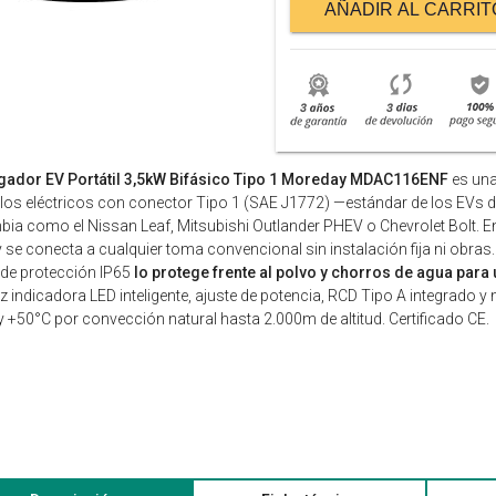
AÑADIR AL CARRIT
rgador EV Portátil 3,5kW Bifásico Tipo 1 Moreday MDAC116ENF
es una
los eléctricos con conector Tipo 1 (SAE J1772) —estándar de los EVs 
ia como el Nissan Leaf, Mitsubishi Outlander PHEV o Chevrolet Bolt. 
 se conecta a cualquier toma convencional sin instalación fija ni o
de protección IP65
lo protege frente al polvo y chorros de agua para 
luz indicadora LED inteligente, ajuste de potencia, RCD Tipo A integrad
y +50°C por convección natural hasta 2.000m de altitud. Certificado CE.