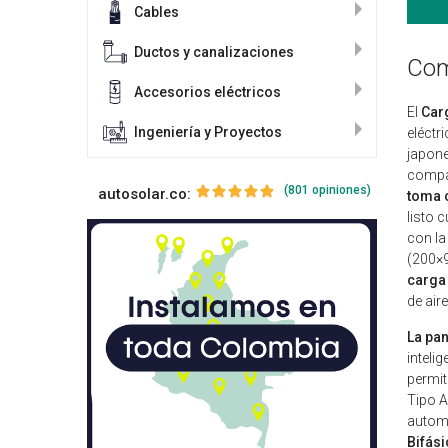
Cables
Ductos y canalizaciones
Com
Accesorios eléctricos
El
Car
Ingeniería y Proyectos
eléctr
japone
compat
(801 opiniones)
autosolar.co:
toma 
listo 
con la
(200×9
carga 
de air
La pan
inteli
permit
Tipo 
automá
Bifás