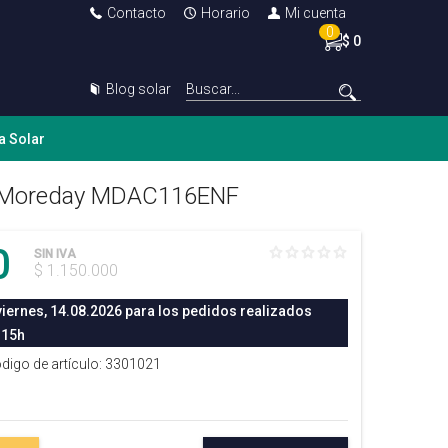
Contacto
Horario
Mi cuenta
0
$ 0
Blog solar
a Solar
o 1 Moreday MDAC116ENF
0
SIN IVA
$ 1.150.000
viernes, 14.08.2026 para los pedidos realizados
 15h
odigo de artículo: 3301021