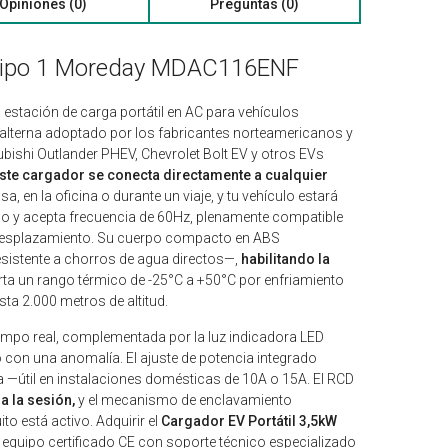
Opiniones (0)
Preguntas (0)
o Tipo 1 Moreday MDAC116ENF
 estación de carga portátil en AC para vehículos
e alterna adoptado por los fabricantes norteamericanos y
ishi Outlander PHEV, Chevrolet Bolt EV y otros EVs
ste cargador se conecta directamente a cualquier
a, en la oficina o durante un viaje, y tu vehículo estará
co y acepta frecuencia de 60Hz, plenamente compatible
e desplazamiento. Su cuerpo compacto en ABS
sistente a chorros de agua directos—,
habilitando la
a un rango térmico de -25°C a +50°C por enfriamiento
ta 2.000 metros de altitud.
tiempo real, complementada por la luz indicadora LED
 o con una anomalía. El ajuste de potencia integrado
da —útil en instalaciones domésticas de 10A o 15A. El RCD
da la sesión,
y el mecanismo de enclavamiento
to está activo. Adquirir el
Cargador EV Portátil 3,5kW
equipo certificado CE con soporte técnico especializado