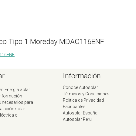
ásico Tipo 1 Moreday MDAC116ENF
AC116ENF
ar
Información
Conoce Autosolar
en Energía Solar.
Términos y Condiciones
información
Política de Privacidad
s necesarios para
Fabricantes
talación solar
Autosolar España
léctrica o
Autosolar Peru