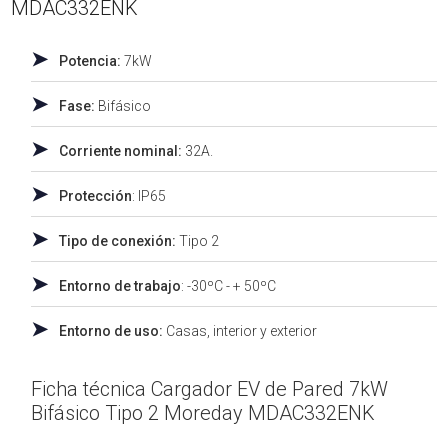
MDAC332ENK
➤
Potencia:
7kW
➤
Fase:
Bifásico
➤
Corriente nominal:
32A.
➤
Protección
: IP65
➤
Tipo de conexión:
Tipo 2
➤
Entorno de trabajo
: -30ºC - + 50ºC
➤
Entorno de uso:
Casas, interior y exterior
Ficha técnica Cargador EV de Pared 7kW
Bifásico Tipo 2 Moreday MDAC332ENK