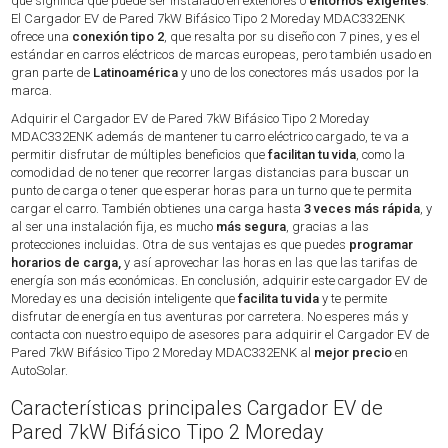
que significa que puede ser instalado en exteriores o
entornos exigentes
.
El Cargador EV de Pared 7kW Bifásico Tipo 2 Moreday MDAC332ENK
ofrece una
conexión tipo 2
, que resalta por su diseño con 7 pines, y es el
estándar en carros eléctricos de marcas europeas, pero también usado en
gran parte de
Latinoamérica
y uno de los conectores más usados por la
marca.
Adquirir el Cargador EV de Pared 7kW Bifásico Tipo 2 Moreday
MDAC332ENK además de mantener tu carro eléctrico cargado, te va a
permitir disfrutar de múltiples beneficios que
facilitan tu vida
, como la
comodidad de no tener que recorrer largas distancias para buscar un
punto de carga o tener que esperar horas para un turno que te permita
cargar el carro. También obtienes una carga hasta
3 veces más rápida
, y
al ser una instalación fija, es mucho
más segura
, gracias a las
protecciones incluidas. Otra de sus ventajas es que puedes
programar
horarios de carga,
y así aprovechar las horas en las que las tarifas de
energía son más económicas. En conclusión, adquirir este cargador EV de
Moreday es una decisión inteligente que
facilita tu vida
y te permite
disfrutar de energía en tus aventuras por carretera. No esperes más y
contacta con nuestro equipo de asesores para adquirir el Cargador EV de
Pared 7kW Bifásico Tipo 2 Moreday MDAC332ENK al
mejor precio
en
AutoSolar.
Características principales Cargador EV de
Pared 7kW Bifásico Tipo 2 Moreday