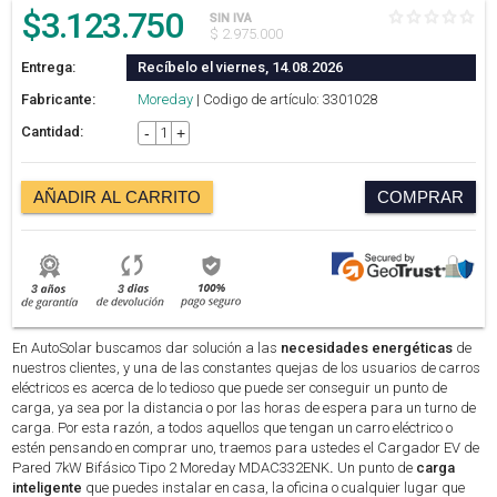
$
3.123.750
SIN IVA
$ 2.975.000
Entrega:
Recíbelo el viernes, 14.08.2026
Fabricante:
Moreday
| Codigo de artículo: 3301028
Cantidad:
-
+
AÑADIR AL CARRITO
COMPRAR
En AutoSolar buscamos dar solución a las
necesidades energéticas
de
nuestros clientes, y una de las constantes quejas de los usuarios de carros
eléctricos es acerca de lo tedioso que puede ser conseguir un punto de
carga, ya sea por la distancia o por las horas de espera para un turno de
carga. Por esta razón, a todos aquellos que tengan un carro eléctrico o
estén pensando en comprar uno, traemos para ustedes el Cargador EV de
Pared 7kW Bifásico Tipo 2 Moreday MDAC332ENK
.
Un punto de
carga
inteligente
que puedes instalar en casa, la oficina o cualquier lugar que