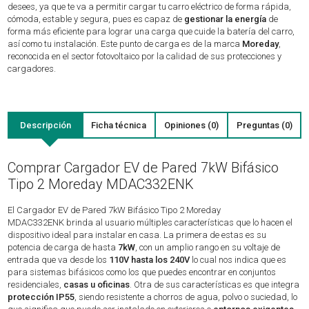
desees, ya que te va a permitir cargar tu carro eléctrico de forma rápida,
cómoda, estable y segura, pues es capaz de
gestionar la energía
de
forma más eficiente para lograr una carga que cuide la batería del carro,
así como tu instalación. Este punto de carga es de la marca
Moreday
,
reconocida en el sector fotovoltaico por la calidad de sus protecciones y
cargadores.
Descripción
Ficha técnica
Opiniones (0)
Preguntas (0)
Comprar Cargador EV de Pared 7kW Bifásico
Tipo 2 Moreday MDAC332ENK
El Cargador EV de Pared 7kW Bifásico Tipo 2 Moreday
MDAC332ENK
brinda al usuario múltiples características que lo hacen el
dispositivo ideal para instalar en casa. La primera de estas es su
potencia de carga de hasta
7kW
, con un amplio rango en su voltaje de
entrada que va desde los
110V hasta los 240V
lo cual nos indica que es
para sistemas bifásicos como los que puedes encontrar en conjuntos
residenciales,
casas u oficinas
. Otra de sus características es que integra
protección IP55
, siendo resistente a chorros de agua, polvo o suciedad, lo