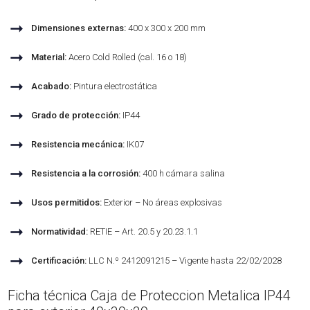
➞
Dimensiones externas:
400 x 300 x 200 mm
➞
Material:
Acero Cold Rolled (cal. 16 o 18)
➞
Acabado:
Pintura electrostática
➞
Grado de protección:
IP44
➞
Resistencia mecánica:
IK07
➞
Resistencia a la corrosión:
400 h cámara salina
➞
Usos permitidos:
Exterior – No áreas explosivas
➞
Normatividad:
RETIE – Art. 20.5 y 20.23.1.1
➞
Certificación:
LLC N.º 2412091215 – Vigente hasta 22/02/2028
Ficha técnica Caja de Proteccion Metalica IP44