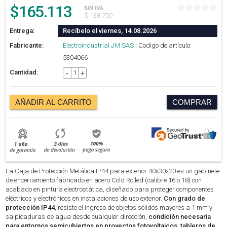
$
165.113
SIN IVA
$ 138.750
Entrega:
Recíbelo el viernes, 14.08.2026
Fabricante:
Electroindustrial JM SAS
| Codigo de artículo:
5304066
Cantidad:
-
+
AÑADIR AL CARRITO
COMPRAR
La Caja de Protección Metálica IP44 para exterior 40x30x20 es un gabinete
de encerramiento fabricado en acero Cold Rolled (calibre 16 o 18) con
acabado en pintura electrostática, diseñado para proteger componentes
eléctricos y electrónicos en instalaciones de uso exterior.
Con grado de
protección IP44
, resiste el ingreso de objetos sólidos mayores a 1 mm y
salpicaduras de agua desde cualquier dirección,
condición necesaria
para entornos semicubiertos en proyectos fotovoltaicos, tableros de