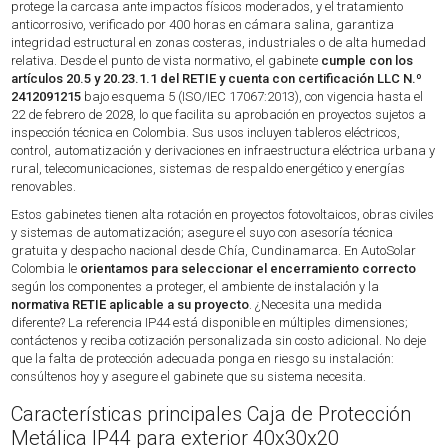
protege la carcasa ante impactos físicos moderados, y el tratamiento
anticorrosivo, verificado por 400 horas en cámara salina, garantiza
integridad estructural en zonas costeras, industriales o de alta humedad
relativa. Desde el punto de vista normativo, el gabinete
cumple con los
artículos 20.5 y 20.23.1.1 del RETIE y cuenta con certificación LLC N.º
2412091215
bajo esquema 5 (ISO/IEC 17067:2013), con vigencia hasta el
22 de febrero de 2028, lo que facilita su aprobación en proyectos sujetos a
inspección técnica en Colombia. Sus usos incluyen tableros eléctricos,
control, automatización y derivaciones en infraestructura eléctrica urbana y
rural, telecomunicaciones, sistemas de respaldo energético y energías
renovables.
Estos gabinetes tienen alta rotación en proyectos fotovoltaicos, obras civiles
y sistemas de automatización; asegure el suyo con asesoría técnica
gratuita y despacho nacional desde Chía, Cundinamarca. En AutoSolar
Colombia le
orientamos para seleccionar el encerramiento correcto
según los componentes a proteger, el ambiente de instalación y la
normativa RETIE aplicable a su proyecto
. ¿Necesita una medida
diferente? La referencia IP44 está disponible en múltiples dimensiones;
contáctenos y reciba cotización personalizada sin costo adicional. No deje
que la falta de protección adecuada ponga en riesgo su instalación:
consúltenos hoy y asegure el gabinete que su sistema necesita.
Características principales Caja de Protección
Metálica IP44 para exterior 40x30x20