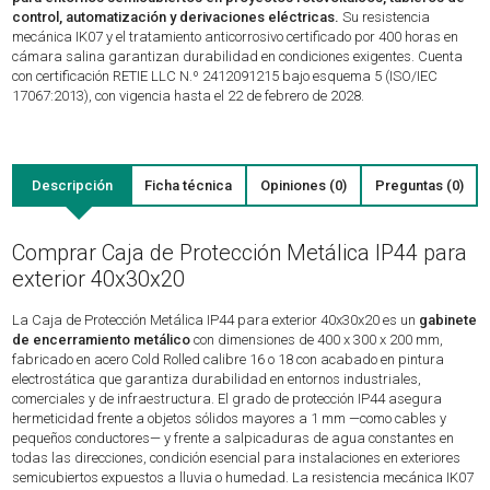
control, automatización y derivaciones eléctricas.
Su resistencia
mecánica IK07 y el tratamiento anticorrosivo certificado por 400 horas en
cámara salina garantizan durabilidad en condiciones exigentes. Cuenta
con certificación RETIE LLC N.º 2412091215 bajo esquema 5 (ISO/IEC
17067:2013), con vigencia hasta el 22 de febrero de 2028.
Descripción
Ficha técnica
Opiniones (0)
Preguntas (0)
Comprar Caja de Protección Metálica IP44 para
exterior 40x30x20
La Caja de Protección Metálica IP44 para exterior 40x30x20 es un
gabinete
de encerramiento metálico
con dimensiones de 400 x 300 x 200 mm,
fabricado en acero Cold Rolled calibre 16 o 18 con acabado en pintura
electrostática que garantiza durabilidad en entornos industriales,
comerciales y de infraestructura. El grado de protección IP44 asegura
hermeticidad frente a objetos sólidos mayores a 1 mm —como cables y
pequeños conductores— y frente a salpicaduras de agua constantes en
todas las direcciones, condición esencial para instalaciones en exteriores
semicubiertos expuestos a lluvia o humedad. La resistencia mecánica IK07