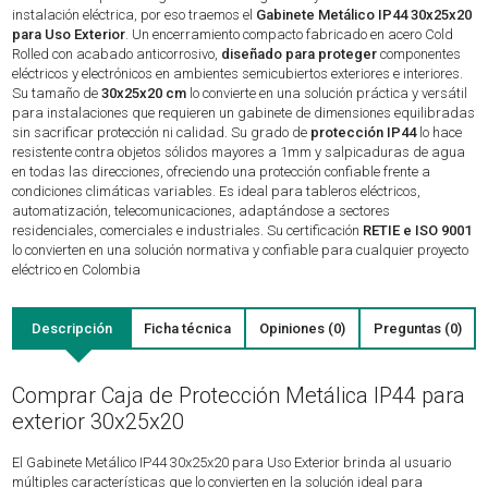
instalación eléctrica, por eso traemos el
Gabinete Metálico IP44 30x25x20
para Uso Exterior
. Un encerramiento compacto fabricado en acero Cold
Rolled con acabado anticorrosivo,
diseñado para proteger
componentes
eléctricos y electrónicos en ambientes semicubiertos exteriores e interiores.
Su tamaño de
30x25x20 cm
lo convierte en una solución práctica y versátil
para instalaciones que requieren un gabinete de dimensiones equilibradas
sin sacrificar protección ni calidad. Su grado de
protección IP44
lo hace
resistente contra objetos sólidos mayores a 1mm y salpicaduras de agua
en todas las direcciones, ofreciendo una protección confiable frente a
condiciones climáticas variables. Es ideal para tableros eléctricos,
automatización, telecomunicaciones, adaptándose a sectores
residenciales, comerciales e industriales. Su certificación
RETIE e ISO 9001
lo convierten en una solución normativa y confiable para cualquier proyecto
eléctrico en Colombia
Descripción
Ficha técnica
Opiniones (0)
Preguntas (0)
Comprar Caja de Protección Metálica IP44 para
exterior 30x25x20
El Gabinete Metálico IP44 30x25x20 para Uso Exterior brinda al usuario
múltiples características que lo convierten en la solución ideal para