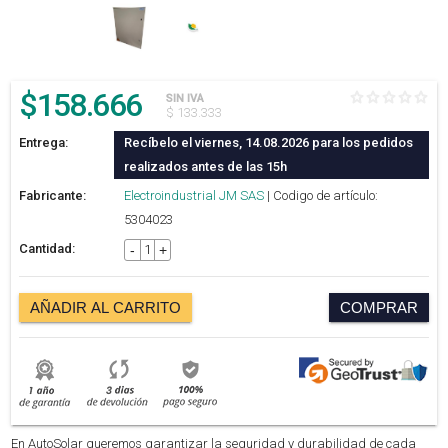
$
158.666
SIN IVA
$ 133.333
Entrega:
Recíbelo el viernes, 14.08.2026 para los pedidos
realizados antes de las 15h
Fabricante:
Electroindustrial JM SAS
| Codigo de artículo:
5304023
Cantidad:
-
+
AÑADIR AL CARRITO
COMPRAR
En AutoSolar queremos garantizar la seguridad y durabilidad de cada