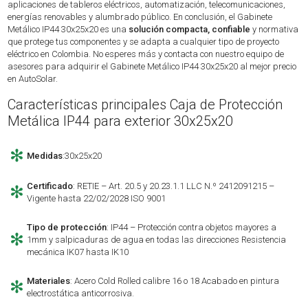
aplicaciones de tableros eléctricos, automatización, telecomunicaciones,
energías renovables y alumbrado público. En conclusión, el Gabinete
Metálico IP44 30x25x20 es una
solución compacta, confiable
y normativa
que protege tus componentes y se adapta a cualquier tipo de proyecto
eléctrico en Colombia. No esperes más y contacta con nuestro equipo de
asesores para adquirir el Gabinete Metálico IP44 30x25x20 al mejor precio
en AutoSolar.
Características principales Caja de Protección
Metálica IP44 para exterior 30x25x20
✻
Medidas
:30x25x20
Certificado
: RETIE – Art. 20.5 y 20.23.1.1 LLC N.º 2412091215 –
✻
Vigente hasta 22/02/2028 ISO 9001
Tipo de protección
: IP44 – Protección contra objetos mayores a
✻
1mm y salpicaduras de agua en todas las direcciones Resistencia
mecánica IK07 hasta IK10
Materiales
: Acero Cold Rolled calibre 16 o 18 Acabado en pintura
✻
electrostática anticorrosiva.