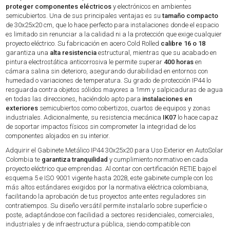
proteger componentes eléctricos
y electrónicos en ambientes
semicubiertos. Una de sus principales ventajas es su
tamaño compacto
de 30x25x20 cm, que lo hace perfecto para instalaciones donde el espacio
es limitado sin renunciar a la calidad ni a la protección que exige cualquier
proyecto eléctrico. Su fabricación en acero Cold Rolled
calibre 16 o 18
garantiza una
alta resistencia
estructural, mientras que su acabado en
pintura electrostática anticorrosiva le permite superar
400 horas
en
cámara salina sin deterioro, asegurando durabilidad en entornos con
humedad o variaciones de temperatura. Su grado de protección IP44 lo
resguarda contra objetos sólidos mayores a 1mm y salpicaduras de agua
en todas las direcciones, haciéndolo apto para
instalaciones en
exteriores
semicubiertos como cobertizos, cuartos de equipos y zonas
industriales. Adicionalmente, su resistencia mecánica
IK07
lo hace capaz
de soportar impactos físicos sin comprometer la integridad de los
componentes alojados en su interior.
Adquirir el Gabinete Metálico IP44 30x25x20 para Uso Exterior en AutoSolar
Colombia te
garantiza tranquilidad
y cumplimiento normativo en cada
proyecto eléctrico que emprendas. Al contar con certificación RETIE bajo el
esquema 5 e ISO 9001 vigente hasta 2028, este gabinete cumple con los
más altos estándares exigidos por la normativa eléctrica colombiana,
facilitando la aprobación de tus proyectos ante entes reguladores sin
contratiempos. Su diseño versátil permite instalarlo sobre superficie o
poste, adaptándose con facilidad a sectores residenciales, comerciales,
industriales y de infraestructura pública, siendo compatible con