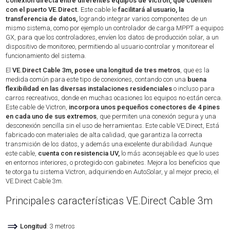
conexión directa entre diferentes equipos de Victron, que cuenten
con el puerto VE.Direct.
Este cable le
facilitará al usuario, la
transferencia de datos,
logrando integrar varios componentes de un
mismo sistema, como por ejemplo un controlador de carga MPPT a equipos
GX, para que los controladores, envíen los datos de producción solar, a un
dispositivo de monitoreo, permitiendo al usuario controlar y monitorear el
funcionamiento del sistema.
El
VE.Direct Cable 3m, posee una longitud de tres metros
, que es la
medida común para este tipo de conexiones, contando con una
buena
flexibilidad en las diversas instalaciones residenciales
o incluso para
carros recreativos, donde en muchas ocasiones los equipos no están cerca.
Este cable de Victron,
incorpora unos pequeños conectores de 4 pines
en cada uno de sus extremos
, que permiten una conexión segura y una
desconexión sencilla sin el uso de herramientas. Este cable VE.Direct, Está
fabricado con materiales de alta calidad, que garantiza la correcta
transmisión de los datos, y además una excelente durabilidad. Aunque
este cable,
cuenta con resistencia UV,
lo más aconsejable es que lo uses
en entornos interiores, o protegido con gabinetes. Mejora los beneficios que
te otorga tu sistema Victron, adquiriendo en AutoSolar, y al mejor precio, el
VE.Direct Cable 3m.
Principales características VE.Direct Cable 3m
⇒
Longitud
: 3 metros