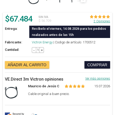
$
67.484
SIN IVA
$ 56.709
2 Opiniones
Entrega:
Recíbelo el viernes, 14.08.2026 para los pedidos
realizados antes de las 15h
Fabricante:
Victron Energy
| Codigo de artículo: 1700512
Cantidad:
-
+
AÑADIR AL CARRITO
COMPRAR
VE.Direct 3m Victron opiniones
Ver más opiniones
Mauricio de Jesús C
15.07.2026
Cable original a buen precio.