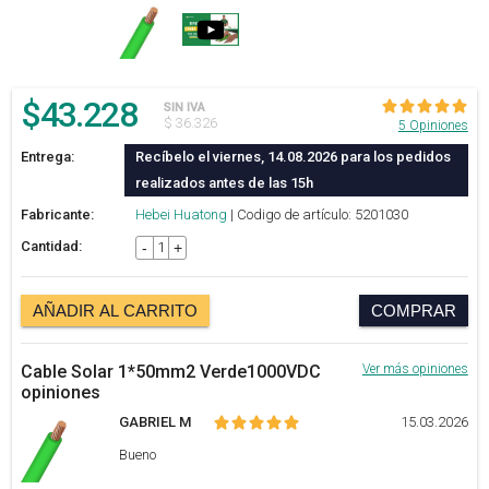
$
43.228
SIN IVA
$ 36.326
5 Opiniones
Entrega:
Recíbelo el viernes, 14.08.2026 para los pedidos
realizados antes de las 15h
Fabricante:
Hebei Huatong
| Codigo de artículo: 5201030
Cantidad:
-
+
AÑADIR AL CARRITO
COMPRAR
Cable Solar 1*50mm2 Verde1000VDC
Ver más opiniones
opiniones
GABRIEL M
15.03.2026
Bueno