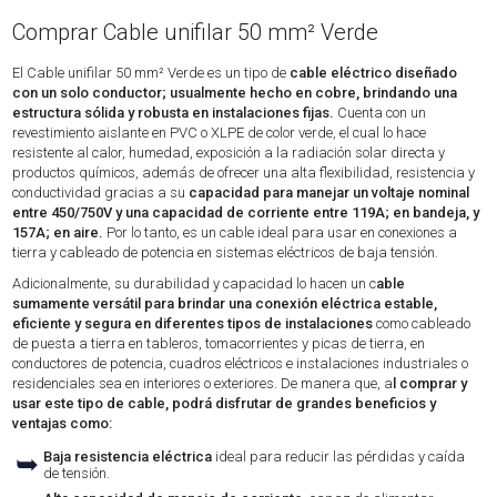
Comprar Cable unifilar 50 mm² Verde
El Cable unifilar 50 mm² Verde es un tipo de
cable eléctrico diseñado
con un solo conductor; usualmente hecho en cobre, brindando una
estructura sólida y robusta en instalaciones fijas.
Cuenta con un
revestimiento aislante en PVC o XLPE de color verde, el cual lo hace
resistente al calor, humedad, exposición a la radiación solar directa y
productos químicos, además de ofrecer una alta flexibilidad, resistencia y
conductividad gracias a su
capacidad para manejar un voltaje nominal
entre 450/750V y una capacidad de corriente entre 119A; en bandeja, y
157A; en aire.
Por lo tanto, es un cable ideal para usar en conexiones a
tierra y cableado de potencia en sistemas eléctricos de baja tensión.
Adicionalmente, su durabilidad y capacidad lo hacen un c
able
sumamente versátil para brindar una conexión eléctrica estable,
eficiente y segura en diferentes tipos de instalaciones
como cableado
de puesta a tierra en tableros, tomacorrientes y picas de tierra, en
conductores de potencia, cuadros eléctricos e instalaciones industriales o
residenciales sea en interiores o exteriores. De manera que, a
l comprar y
usar este tipo de cable, podrá disfrutar de grandes beneficios y
ventajas como:
➥
Baja resistencia eléctrica
ideal para reducir las pérdidas y caída
de tensión.