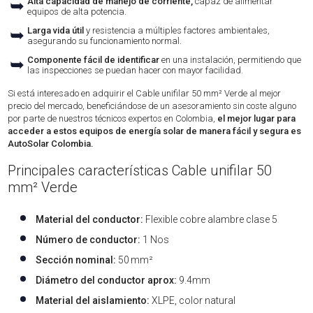
➥
Alta capacidad de manejo de corriente,
capaz de alimentar
equipos de alta potencia.
➥
Larga vida útil
y resistencia a múltiples factores ambientales,
asegurando su funcionamiento normal.
➥
Componente fácil de identificar
en una instalación, permitiendo que
las inspecciones se puedan hacer con mayor facilidad.
Si está interesado en adquirir el Cable unifilar 50 mm² Verde al mejor
precio del mercado, beneficiándose de un asesoramiento sin coste alguno
por parte de nuestros técnicos expertos en Colombia,
el mejor lugar para
acceder a estos equipos de energía solar de manera fácil y segura es
AutoSolar Colombia.
Principales características Cable unifilar 50
mm² Verde
Material del conductor:
Flexible cobre alambre clase 5
Número de conductor:
1 Nos
Sección nominal:
50 mm²
Diámetro del conductor aprox:
9.4mm
Material del aislamiento:
XLPE, color natural