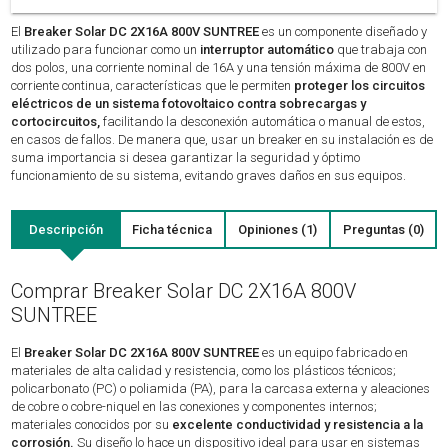
El
Breaker Solar DC 2X16A 800V SUNTREE
es un componente diseñado y
utilizado para funcionar como un
interruptor automático
que trabaja con
dos polos, una corriente nominal de 16A y una tensión máxima de 800V en
corriente continua, características que le permiten
proteger los circuitos
eléctricos de un sistema fotovoltaico contra sobrecargas y
cortocircuitos,
facilitando la desconexión automática o manual de estos,
en casos de fallos. De manera que, usar un breaker en su instalación es de
suma importancia si desea garantizar la seguridad y óptimo
funcionamiento de su sistema, evitando graves daños en sus equipos.
Descripción
Ficha técnica
Opiniones (1)
Preguntas (0)
Comprar Breaker Solar DC 2X16A 800V
SUNTREE
El
Breaker Solar DC 2X16A 800V SUNTREE
es un equipo fabricado en
materiales de alta calidad y resistencia, como los plásticos técnicos;
policarbonato (PC) o poliamida (PA), para la carcasa externa y aleaciones
de cobre o cobre-niquel en las conexiones y componentes internos;
materiales conocidos por su
excelente conductividad y resistencia a la
corrosión.
Su diseño lo hace un dispositivo ideal para usar en sistemas