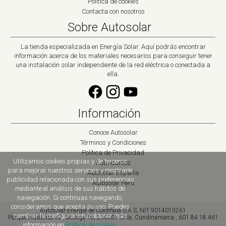
Política de cookies
Contacta con nosotros
Sobre Autosolar
La tienda especializada en Energía Solar. Aquí podrás encontrar
información acerca de los materiales necesarios para conseguir tener
una instalación solar independiente de la red eléctrica o conectada a
ella.
Información
Conoce Autosolar
Términos y Condiciones
Política de Privacidad
Utilizamos cookies propias y de terceros
Fabricantes
para mejorar nuestros servicios y mostrarle
Autosolar España
publicidad relacionada con sus preferencias
Autosolar Peru
mediante el análisis de sus hábitos de
navegación. Si continuas navegando,
consideramos que acepta su uso. Puedes
Autosolar Energía de Colombia S.A.S, NIT 9014015261
cambiar la configuración o obtener más
Parque Industrial K2
,
Bodega 16,
250001
Chía, Cundinamarca
,
601 84 18 461
información en
Política de cookies
.