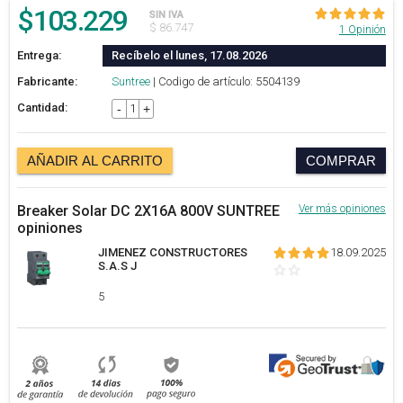
$
103.229
SIN IVA
$ 86.747
1 Opinión
Entrega:
Recíbelo el lunes, 17.08.2026
Fabricante:
Suntree
| Codigo de artículo: 5504139
Cantidad:
-
+
AÑADIR AL CARRITO
COMPRAR
Breaker Solar DC 2X16A 800V SUNTREE
Ver más opiniones
opiniones
JIMENEZ CONSTRUCTORES
18.09.2025
S.A.S J
5