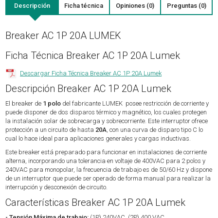
Descripción
Ficha técnica
Opiniones (0)
Preguntas (0)
Breaker AC 1P 20A LUMEK
Ficha Técnica Breaker AC 1P 20A Lumek
Descargar Ficha Técnica Breaker AC 1P 20A Lumek
Descripción Breaker AC 1P 20A Lumek
El breaker de
1 polo
del fabricante LUMEK posee restricción de corriente y
puede disponer de dos disparos térmico y magnético, los cuales protegen
la instalación solar de sobrecarga y sobrecorriente. Este interruptor ofrece
protección a un circuito de hasta
20A
, con una curva de disparo tipo C lo
cual lo hace ideal para aplicaciones generales y cargas inductivas.
Este breaker está preparado para funcionar en instalaciones de corriente
alterna, incorporando una tolerancia en voltaje de 400VAC para 2 polos y
240VAC para monopolar, la frecuencia de trabajo es de 50/60 Hz y dispone
de un interruptor que puede ser operado de forma manual para realizar la
interrupción y desconexión de circuito.
Características Breaker AC 1P 20A Lumek
- Tensión Máxima de trabajo:
(1P) 240VAC, (2P) 400 VAC