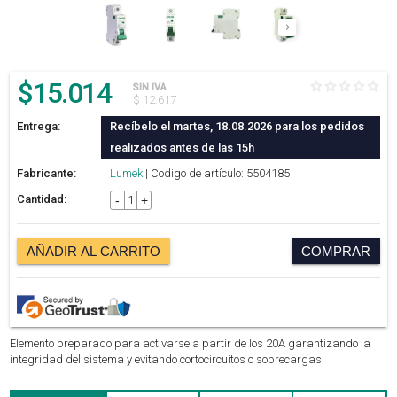
$
15.014
SIN IVA
$ 12.617
Entrega:
Recíbelo el martes, 18.08.2026 para los pedidos
realizados antes de las 15h
Fabricante:
Lumek
| Codigo de artículo: 5504185
Cantidad:
-
+
AÑADIR AL CARRITO
COMPRAR
Elemento preparado para activarse a partir de los 20A garantizando la
integridad del sistema y evitando cortocircuitos o sobrecargas.