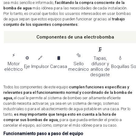
sea más sencillo e informado,
facilitando la compra consciente de la
bomba de agua
más idónea para las necesidades de cada instalación.
Por lo tanto, es crucial que todos los usuarios interesados en usar bombas
de agua sepan que estos equipos pueden funcionar gracias al
trabajo
conjunto de los siguientes componentes:
Componentes de una electrobomba
🗜️
⚡
🔩
⚙️
🔗
🛢️
💧
Tapas,
Motor
Sello
difusor y
Eje
Impulsor
Carcasa
Boquillas
So
eléctrico
mecánico
anillos de
desgaste
Todos los componentes de este equipo
cumplen funciones específicas y
relevantes para el funcionamiento normal y coordinado de la bomba de
agua,
el cual le permite al sistema de bombeo ser altamente eficiente
cuando necesita activarse, ya sea en un sistema de riego, sistemas
industriales o para el abastecimiento de agua potable en una casa. Por lo
tanto,
es muy importante que tenga esto en cuenta a la hora de
comprar sus bombas de agua,
para que pueda entender el precio a
cancelar el equipo, así como, comprar el más idóneo para su caso.
Funcionamiento paso a paso del equipo