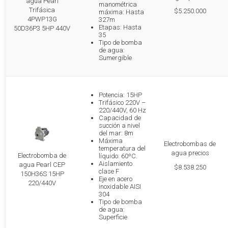
agua Pearl
manométrica
Trifásica
$5.250.000
máxima: Hasta
4PWP13G
327m
Etapas: Hasta
50D36P3 5HP 440V
35
Tipo de bomba
de agua:
Sumergible
Potencia: 15HP
Trifásico 220V –
220/440V, 60 Hz
Capacidad de
succión a nivel
del mar: 8m
Máxima
Electrobombas de
temperatura del
agua precios
Electrobomba de
líquido: 60ºC.
Aislamiento
agua Pearl CEP
$8.538.250
clase F
150H36S 15HP
Eje en acero
220/440V
inoxidable AISI
304
Tipo de bomba
de agua:
Superficie