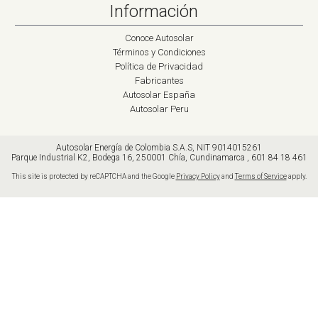
Información
Conoce Autosolar
Términos y Condiciones
Política de Privacidad
Fabricantes
Autosolar España
Autosolar Peru
Autosolar Energía de Colombia S.A.S, NIT 9014015261
Parque Industrial K2
,
Bodega 16,
250001
Chía, Cundinamarca
,
601 84 18 461
This site is protected by reCAPTCHA and the Google
Privacy Policy
and
Terms of Service
apply.