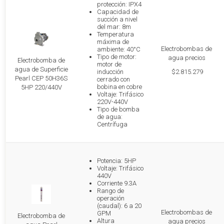
protección: IPX4
Capacidad de
succión a nivel
del mar: 8m
Temperatura
máxima de
Electrobombas de
ambiente: 40°C
Tipo de motor:
agua precios
Electrobomba de
motor de
agua de Superficie
inducción
$2.815.279
Pearl CEP 50H36S
cerrado con
bobina en cobre
5HP 220/440V
Voltaje: Trifásico
220V-440V
Tipo de bomba
de agua:
Centrífuga
Potencia: 5HP
Voltaje: Trifásico
440V
Corriente 9.3A
Rango de
operación
(caudal): 6 a 20
Electrobombas de
GPM
Electrobomba de
Altura
agua precios