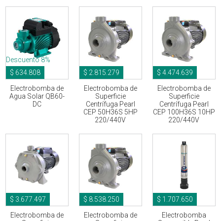
Descuento 8%
$ 634.808
$ 2.815.279
$ 4.474.639
Electrobomba de
Electrobomba de
Electrobomba de
Agua Solar QB60-
Superficie
Superficie
DC
Centrífuga Pearl
Centrífuga Pearl
CEP 50H36S 5HP
CEP 100H36S 10HP
220/440V
220/440V
$ 3.677.497
$ 8.538.250
$ 1.707.650
Electrobomba de
Electrobomba de
Electrobomba