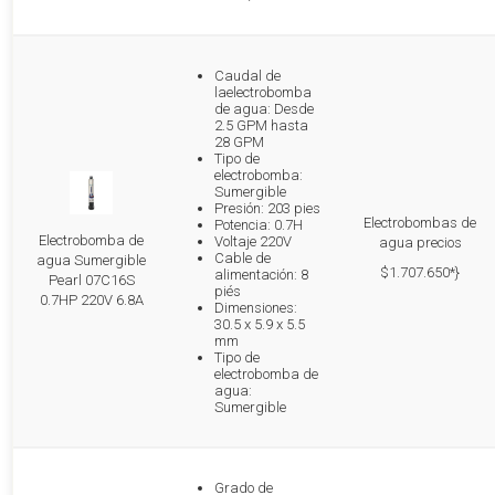
Caudal de
laelectrobomba
de agua: Desde
2.5 GPM hasta
28 GPM
Tipo de
electrobomba:
Sumergible
Presión: 203 pies
Electrobombas de
Potencia: 0.7H
Electrobomba de
Voltaje 220V
agua precios
Cable de
agua Sumergible
$1.707.650*}
alimentación: 8
Pearl 07C16S
piés
0.7HP 220V 6.8A
Dimensiones:
30.5 x 5.9 x 5.5
mm
Tipo de
electrobomba de
agua:
Sumergible
Grado de