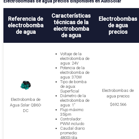
Electrobombas de agua precios disponibles en AutoSolar
Características
Referencia de
Electrobombas
técnicas de la
electrobomba
de agua
electrobomba
de agua
precios
de agua
Voltaje de la
electrobomba de
agua: 24V
Potencia de la
electrobomba de
agua: 370W
Tipo de bomba
de agua:
Electrobombas de
Superficial
Diámetro de la
agua precios
Electrobomba de
electrobomba de
$692.566
Agua Solar QB60-
agua: 1”
Flujo máximo:
DC
35lpm
Controlador:
PWM incluido
Caudal diario
promedio:
4800l/día