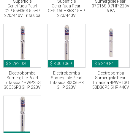
Superficie
Superficie
Sumergible Pearl
Centrífuga Pearl
Centrífuga Pearl
07C16S 0.7HP 220V
C2P 55H36S 5.5HP
CEP 150H36S 15HP
6.8A
220/440V Trifásica
220/440V
$ 3.282.020
$ 3.300.069
$ 5.249.841
Electrobomba
Electrobomba
Electrobomba
Sumergible Pearl
Sumergible Pearl
Sumergible Pearl
Trifásica 4PWP25G
Trifásica 30C36P3
Trifásica 4PWP13G
30C36P3 3HP 220V
3HP 220V
50D36P3 5HP 440V