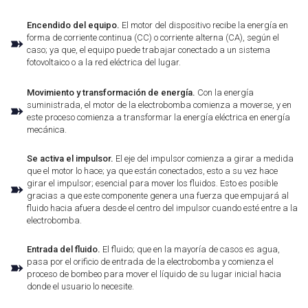
Encendido del equipo.
El motor del dispositivo recibe la energía en
forma de corriente continua (CC) o corriente alterna (CA), según el
➽
caso; ya que, el equipo puede trabajar conectado a un sistema
fotovoltaico o a la red eléctrica del lugar.
Movimiento y transformación de energía.
Con la energía
suministrada, el motor de la electrobomba comienza a moverse, y en
➽
este proceso comienza a transformar la energía eléctrica en energía
mecánica.
Se activa el impulsor.
El eje del impulsor comienza a girar a medida
que el motor lo hace; ya que están conectados, esto a su vez hace
girar el impulsor; esencial para mover los fluidos. Esto es posible
➽
gracias a que este componente genera una fuerza que empujará al
fluido hacia afuera desde el centro del impulsor cuando esté entre a la
electrobomba.
Entrada del fluido.
El fluido; que en la mayoría de casos es agua,
pasa por el orificio de entrada de la electrobomba y comienza el
➽
proceso de bombeo para mover el líquido de su lugar inicial hacia
donde el usuario lo necesite.