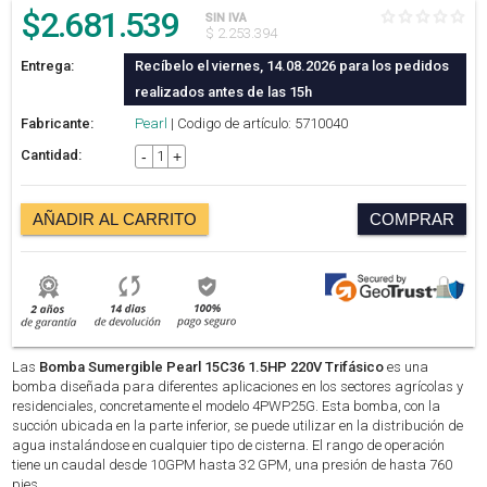
$
2.681.539
SIN IVA
$ 2.253.394
Entrega:
Recíbelo el viernes, 14.08.2026 para los pedidos
realizados antes de las 15h
Fabricante:
Pearl
| Codigo de artículo: 5710040
Cantidad:
-
+
AÑADIR AL CARRITO
COMPRAR
Las
Bomba Sumergible Pearl 15C36 1.5HP 220V Trifásico
es una
bomba diseñada para diferentes aplicaciones en los sectores agrícolas y
residenciales, concretamente el modelo 4PWP25G. Esta bomba, con la
succión ubicada en la parte inferior, se puede utilizar en la distribución de
agua instalándose en cualquier tipo de cisterna. El rango de operación
tiene un caudal desde 10GPM hasta 32 GPM, una presión de hasta 760
pies.