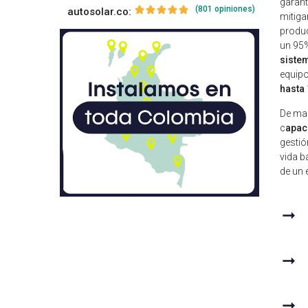
garant
(801 opiniones)
autosolar.co:
mitiga
produc
un 95%
siste
equipo
hasta
De man
c
apac
gestió
vida b
de un 
➞
➞
➞