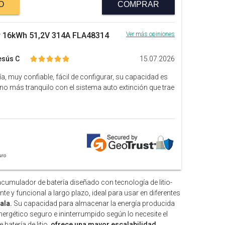
O
COMPRAR
olar 16kWh 51,2V 314A FLA48314
Ver más opiniones
esús C
15.07.2026
ía, muy confiable, fácil de configurar, su capacidad es
 uno más tranquilo con el sistema auto extinción que trae
cumulador de batería diseñado con tecnología de litio-
nte y funcional a largo plazo, ideal para usar en diferentes
ala.
Su capacidad para almacenar la energía producida
nergético seguro e ininterrumpido según lo necesite el
 batería de litio,
ofrece una mayor escalabilidad