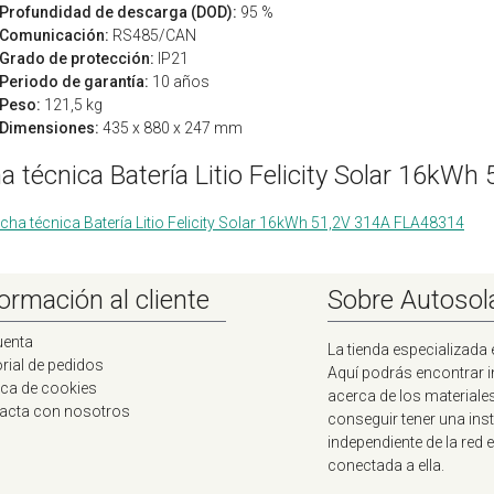
Profundidad de descarga (DOD):
95 %
Comunicación:
RS485/CAN
Grado de protección:
IP21
Periodo de garantía:
10 años
Peso:
121,5 kg
Dimensiones:
435 x 880 x 247 mm
ha técnica Batería Litio Felicity Solar 16k
icha técnica Batería Litio Felicity Solar 16kWh 51,2V 314A FLA48314
ormación al cliente
Sobre Autosol
uenta
La tienda especializada 
rial de pedidos
Aquí podrás encontrar 
ica de cookies
acerca de los materiale
acta con nosotros
conseguir tener una ins
independiente de la red e
conectada a ella.