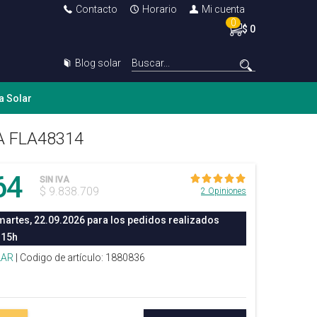
Contacto
Horario
Mi cuenta
0
$ 0
Blog solar
a Solar
14A FLA48314
64
SIN IVA
$ 9.838.709
2 Opiniones
martes, 22.09.2026 para los pedidos realizados
 15h
LAR
| Codigo de artículo: 1880836