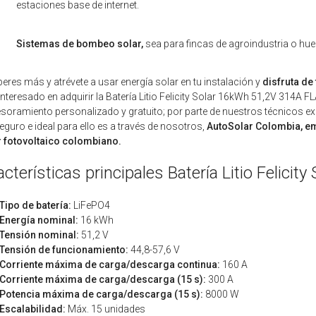
estaciones base de internet.
Sistemas de bombeo solar,
sea para fincas de agroindustria o hu
eres más y atrévete a usar energía solar en tu instalación y
disfruta de 
interesado en adquirir la Batería Litio Felicity Solar 16kWh 51,2V 314A
soramiento personalizado y gratuito; por parte de nuestros técnicos expe
guro e ideal para ello es a través de nosotros,
AutoSolar Colombia, emp
r fotovoltaico colombiano.
acterísticas principales Batería Litio Felic
Tipo de batería:
LiFePO4
Energía nominal:
16 kWh
Tensión nominal:
51,2 V
Tensión de funcionamiento:
44,8-57,6 V
Corriente máxima de carga/descarga continua:
160 A
Corriente máxima de carga/descarga (15 s):
300 A
Potencia máxima de carga/descarga (15 s):
8000 W
Escalabilidad:
Máx. 15 unidades