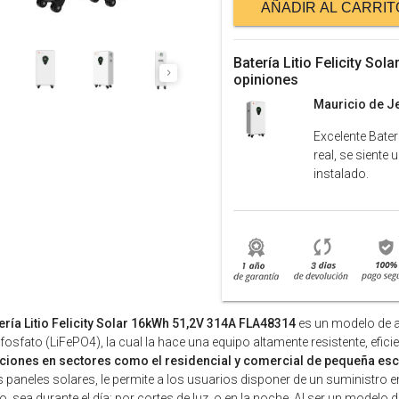
AÑADIR AL CARRIT
Batería Litio Felicity S
opiniones
Mauricio de J
Excelente Bater
real, se siente
instalado.
ería Litio Felicity Solar 16kWh 51,2V 314A FLA48314
es un modelo de a
-fosfato (LiFePO4), la cual la hace una equipo altamente resistente, eficie
aciones en sectores como el residencial y comercial de pequeña esc
s paneles solares, le permite a los usuarios disponer de un suministro e
o, sea durante el día; por cortes de luz, o en la noche. Al ser un modelo de