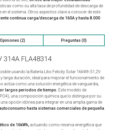
rísticas como su alta tasa de profundidad de descarga de
e en el sistema. Otros aspectos clave a conocer de este
riente continua carga/descarga de 160A y hasta 8.000
Opiniones (2)
Preguntas (0)
,2V 314A FLA48314
sible usando la Batería Litio Felicity Solar 16kWh 51,2V
 larga duración, ideal para mejorar el funcionamiento de
ipo actúa como una solución energética de vanguardia,
por largos periodos de tiempo.
Este modelo de
FePO4), una composición química que lo distingue por su
 es una opción idónea para integrar en una amplia gama de
u autoconsumo hasta sistemas comerciales de pequeña
tico de 16kWh,
actuando como reserva energética que