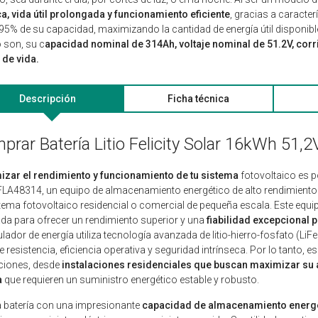
a, vida útil prolongada y funcionamiento eficiente
, gracias a caracte
95% de su capacidad, maximizando la cantidad de energía útil disponibl
 son, su c
apacidad nominal de 314Ah, voltaje nominal de 51.2V, cor
 de vida.
Descripción
Ficha técnica
prar Batería Litio Felicity Solar 16kWh 51
izar el rendimiento y funcionamiento de tu sistema
fotovoltaico es po
LA48314, un equipo de almacenamiento energético de alto rendimiento y
tema fotovoltaico residencial o comercial de pequeña escala. Este equ
da para ofrecer un rendimiento superior y una
fiabilidad excepcional 
ador de energía utiliza tecnología avanzada de litio-hierro-fosfato (Li
e resistencia, eficiencia operativa y seguridad intrínseca. Por lo tanto,
ciones, desde
instalaciones residenciales que buscan maximizar s
a
que requieren un suministro energético estable y robusto.
 batería con una impresionante
capacidad de almacenamiento energé