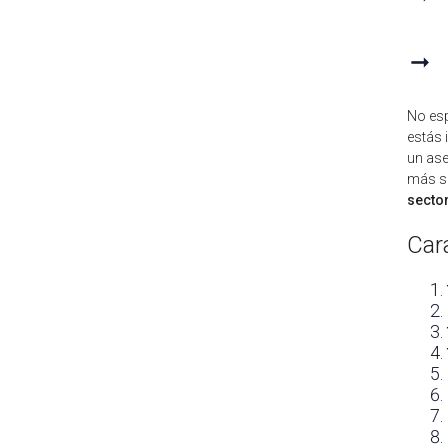
➞
No esp
estás 
un ase
más se
secto
Car