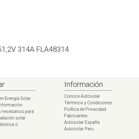
Wh 51,2V 314A FLA48314
ar
Información
Conoce Autosolar
en Energía Solar.
Términos y Condiciones
información
Política de Privacidad
s necesarios para
Fabricantes
talación solar
Autosolar España
léctrica o
Autosolar Peru