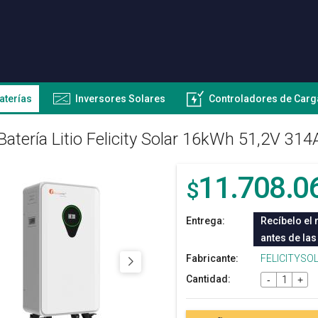
aterías
Inversores Solares
Controladores de Carg
Batería Litio Felicity Solar 16kWh 51,2V 3
11.708.0
$
Entrega:
Recíbelo el 
antes de las
Fabricante:
FELICITYSO
Cantidad:
-
+