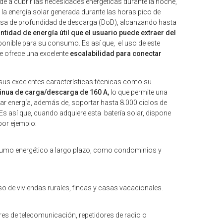
nde a cubrir las necesidades energéticas durante la noche,
 la energía solar generada durante las horas pico de
a tasa de profundidad de descarga (DoD), alcanzando hasta
ntidad de energía útil que el usuario puede extraer del
ponible para su consumo. Es así que, el uso de este
e ofrece una excelente
escalabilidad para conectar
 sus excelentes características técnicas como su
tinua de carga/descarga de 160 A,
lo que permite una
trar energía, además de, soportar hasta 8.000 ciclos de
Es así que, cuando adquiere esta batería solar, dispone
por ejemplo:
umo energético a largo plazo, como condominios y
o de viviendas rurales, fincas y casas vacacionales.
res de telecomunicación, repetidores de radio o