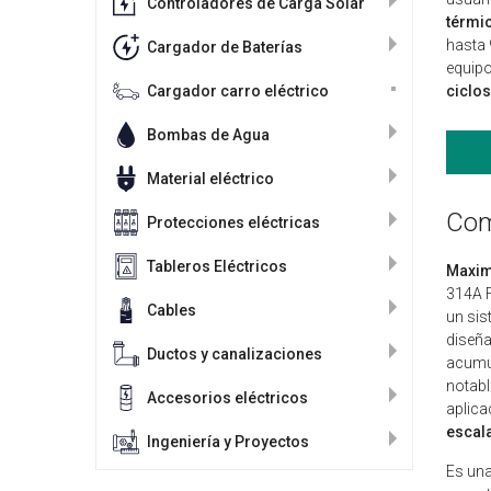
Controladores de Carga Solar
térmic
hasta 
Cargador de Baterías
equipo
Cargador carro eléctrico
ciclos
Bombas de Agua
Material eléctrico
Com
Protecciones eléctricas
Tableros Eléctricos
Maxim
314A F
Cables
un sis
diseña
Ductos y canalizaciones
acumul
notabl
Accesorios eléctricos
aplica
escal
Ingeniería y Proyectos
Es una