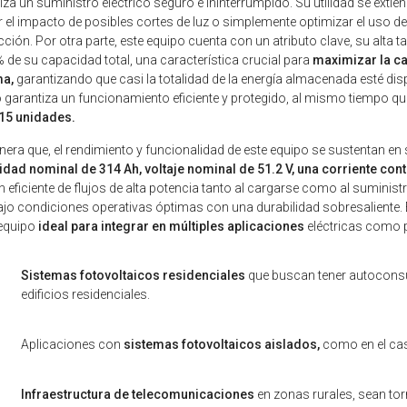
iza un suministro eléctrico seguro e ininterrumpido. Su utilidad se extie
r el impacto de posibles cortes de luz o simplemente optimizar el uso de
ción. Por otra parte, este equipo cuenta con un atributo clave, su alt
 de su capacidad total, una característica crucial para
maximizar la ca
ma,
garantizando que casi la totalidad de la energía almacenada esté dis
 garantiza un funcionamiento eficiente y protegido, al mismo tiempo qu
 15 unidades.
era que, el rendimiento y funcionalidad de este equipo se sustentan en
idad nominal de 314 Ah, voltaje nominal de 51.2 V, una corriente con
n eficiente de flujos de alta potencia tanto al cargarse como al suminis
ajo condiciones operativas óptimas con una durabilidad sobresaliente. 
equipo
ideal para integrar en múltiples aplicaciones
eléctricas como 
Sistemas fotovoltaicos residenciales
que buscan tener autocons
edificios residenciales.
Aplicaciones con
sistemas fotovoltaicos aislados,
como en el cas
Infraestructura de telecomunicaciones
en zonas rurales, sean tor