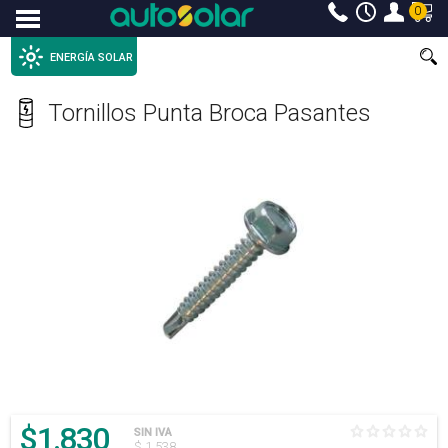
0
Menu
ENERGÍA SOLAR
Tornillos Punta Broca Pasantes
$
1.830
SIN IVA
$ 1.538