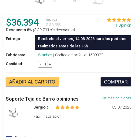
$
36.394
SIN IVA
$ 30.583
1 Opinión
Descuento 8%
($ 39.703 sin descuento)
Entrega:
Recíbelo el viernes, 14.08.2026 para los pedidos
realizados antes de las 15h
Fabricante:
Wanhos
| Codigo de artículo: 1509022
Cantidad:
-
+
AÑADIR AL CARRITO
COMPRAR
Soporte Teja de Barro opiniones
Ver más opiniones
Sergio c
03.07.2025
Fácil instalación