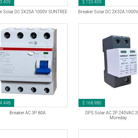
3.409
$ 133.409
er Solar DC 2X25A 1000V SUNTREE
Breaker Solar DC 2X32A 100
4.448
$ 168.980
Breaker AC 3P 80A
DPS Solar AC 2P 240VAC 
Moreday