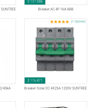
$ 137.088
0V SUNTREE
Breaker AC 4P 16A ABB
(1 Opinión)
$ 176.871
20/40kA
Breaker Solar DC 4X25A 1200V SUNTREE