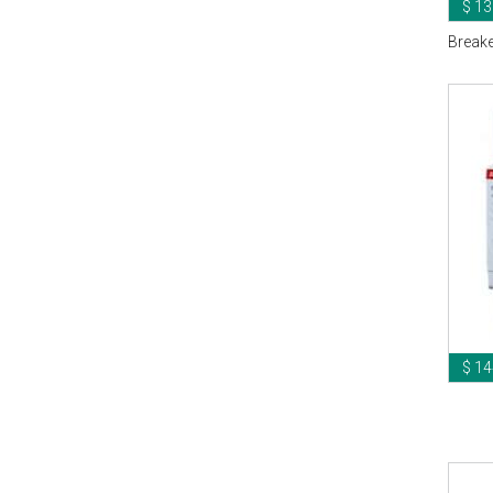
$ 13
Break
$ 14