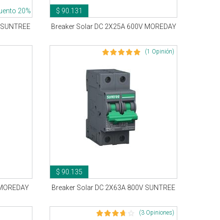
uento 20%
$ 90.131
V SUNTREE
Breaker Solar DC 2X25A 600V MOREDAY
(1 Opinión)
$ 90.135
V MOREDAY
Breaker Solar DC 2X63A 800V SUNTREE
(3 Opiniones)