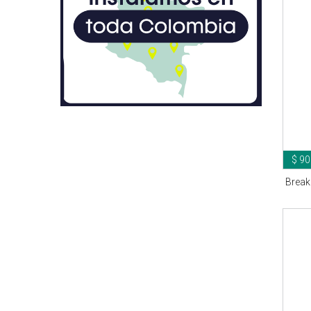
$ 90
Break