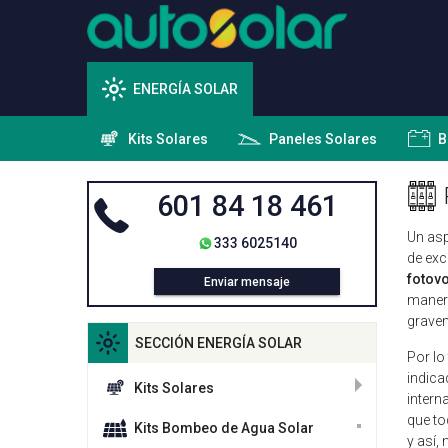
ENERGÍA SOLAR
Kits Solares
Paneles Solares
B
601 84 18 461
Un asp
333 6025140
de exc
fotovo
Enviar mensaje
manera
gravem
SECCIÓN ENERGÍA SOLAR
Por lo
indica
Kits Solares
intern
que to
Kits Bombeo de Agua Solar
y así,