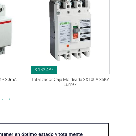
$ 182.487
o 4P 30mA
Totalizador Caja Moldeada 3X100A 35KA
Lumek
›
»
tener en óptimo estado y totalmente