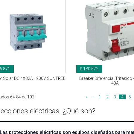
6.871
$ 180.572
er Solar DC 4X32A 1200V SUNTREE
Breaker Diferencial Trifasic
40A
ados 64-84 de 102
«
‹
1
2
3
4
5
tecciones eléctricas. ¿Qué son?
Las protecciones eléctricas son equipos diseñados para man