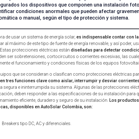
gurados los dispositivos que componen una instalación fotov
ntificar condiciones anormales que pueden afectar graveme
omática o manual, según el tipo de protección y sistema.
ora de usar un sistema de energía solar,
es indispensable contar con l
tar al máximo de este tipo de fuente de energía renovable, y así poder, 
 Estas protecciones eléctricas están
diseñadas para detectar condicio
den ser sobretensiones, cortocircuitos o corrientes excesivas, las cua
ente el funcionamiento y condiciones físicas de los equipos fotovolta
uipos que se consideran o clasifican como protecciones eléctricas par
n tres funciones clave como aislar, interrumpir y desviar corrient
 segura e ininterrumpida su sistema. Algunas de las protecciones eléct
icación, deben responder a las especificaciones de su instalación para 
namiento eficiente, duradero y seguro de su instalación.
Los productos
icas, disponibles en AutoSolar Colombia, son:
Breakers tipo DC, AC y diferenciales.