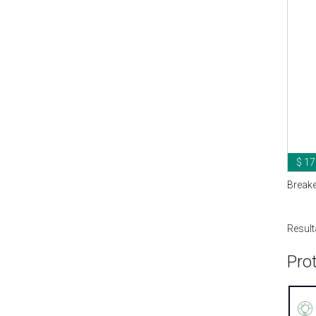
$ 17
Break
Result
Pro