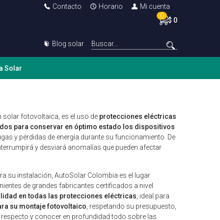
Contacto
Horario
Mi cuenta
0
$ 0
Blog solar
a Solar
 solar fotovoltaica, es el uso de
protecciones eléctricas
dos para conservar en óptimo estado los dispositivos
ugas y pérdidas de energía durante su funcionamiento. De
nterrumpirá y desviará anomalías que pueden afectar
ra su instalación, AutoSolar Colombia es el lugar
ientes de grandes fabricantes certificados a nivel
idad en todas las protecciones eléctricas
, ideal para
ra su montaje fotovoltaico
, respetando su presupuesto,
 respecto y conocer en profundidad todo sobre las