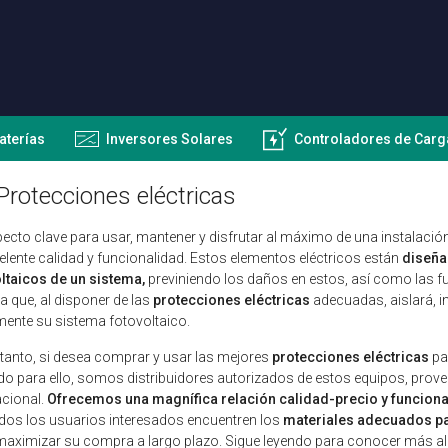
aterías
Inversores Solares
Controladores de Carg
Protecciones eléctricas
ecto clave para usar, mantener y disfrutar al máximo de una instalación
elente calidad y funcionalidad. Estos elementos eléctricos están
diseña
ltaicos de un sistema,
previniendo los daños en estos, así como las f
 que, al disponer de las
protecciones eléctricas
adecuadas, aislará, i
ente su sistema fotovoltaico.
 tanto, si desea comprar y usar las mejores
protecciones eléctricas
pa
do para ello, somos distribuidores autorizados de estos equipos, proven
acional.
Ofrecemos una magnífica relación calidad-precio y funcional
dos los usuarios interesados encuentren los
materiales adecuados pa
 maximizar su compra a largo plazo. Sigue leyendo para conocer más al