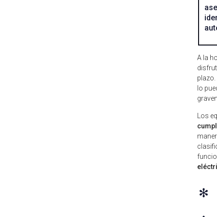
ase
ide
aut
A la h
disfru
plazo.
lo pue
gravem
Los eq
cumple
manera
clasif
funcio
eléctr
✻