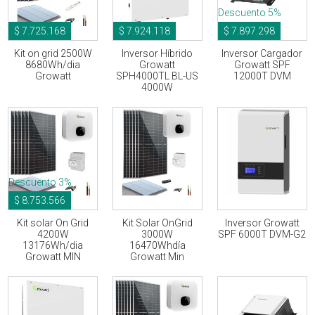
Descuento 5%
$ 7.725.168
$ 7.924.118
$ 7.897.298
Kit on grid 2500W
Inversor Híbrido
Inversor Cargador
8680Wh/dia
Growatt
Growatt SPF
Growatt
SPH4000TL BL-US
12000T DVM
4000W
Descuento 3%
$ 8.753.566
Kit solar On Grid
Kit Solar OnGrid
Inversor Growatt
4200W
3000W
SPF 6000T DVM-G2
13176Wh/dia
16470Whdía
Growatt MIN
Growatt Min