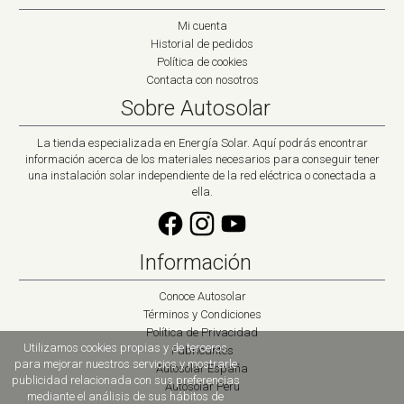
Mi cuenta
Historial de pedidos
Política de cookies
Contacta con nosotros
Sobre Autosolar
La tienda especializada en Energía Solar. Aquí podrás encontrar
información acerca de los materiales necesarios para conseguir tener
una instalación solar independiente de la red eléctrica o conectada a
ella.
Información
Conoce Autosolar
Términos y Condiciones
Política de Privacidad
Utilizamos cookies propias y de terceros
Fabricantes
para mejorar nuestros servicios y mostrarle
Autosolar España
publicidad relacionada con sus preferencias
Autosolar Peru
mediante el análisis de sus hábitos de