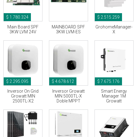
$ 1.780.324
$ 2.515.259
Main Board SPF
MAINBOARD SPF
GrohomeManager-
3KW LVM 24V
3KW LVM-ES
X
$ 2.295.095
$ 4.678.612
$ 7.675.176
Inversor On Grid
Inversor Growatt
Smart Energy
Growatt MIN
MIN 5000TL-X
Manager 1M
2500TL-X2
Doble MPPT
Growatt