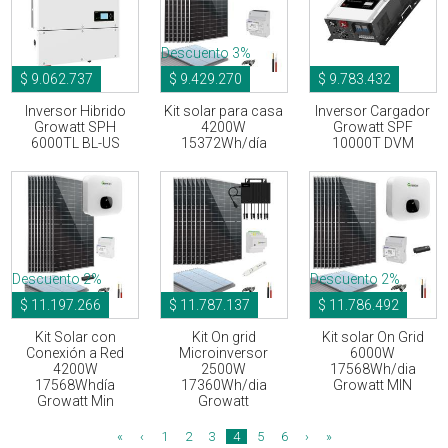
Descuento 3%
$ 9.062.737
$ 9.429.270
$ 9.783.432
Inversor Hibrido
Kit solar para casa
Inversor Cargador
Growatt SPH
4200W
Growatt SPF
6000TL BL-US
15372Wh/día
10000T DVM
Descuento 2%
Descuento 2%
$ 11.197.266
$ 11.787.137
$ 11.786.492
Kit Solar con
Kit On grid
Kit solar On Grid
Conexión a Red
Microinversor
6000W
4200W
2500W
17568Wh/dia
17568Whdía
17360Wh/dia
Growatt MIN
Growatt Min
Growatt
«
‹
1
2
3
4
5
6
›
»