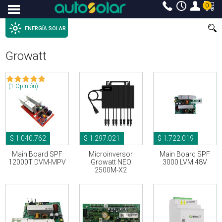
0
Menu
ENERGÍA SOLAR
Growatt
(1 Opinión)
$ 1.040.762
$ 1.297.021
$ 1.722.019
Main Board SPF
Microinversor
Main Board SPF
12000T DVM-MPV
Growatt NEO
3000 LVM 48V
2500M-X2