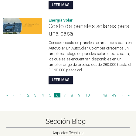
LEER MAS
Energía Solar
Costo de paneles solares para
una casa
Conoce el costo de paneles solares para casa en
AutoSolar En AutoSolar Colombia ofrecemos un
amplio catálogo de paneles solares para casa,
los cuales se encuentran disponibles en un
amplio rango de precios desde 280.000 hasta el
1.160.000 pesos col...
LEER MAS
«
‹
1
2
3
4
5
6
7
8
9
10
...
48
49
›
»
Sección Blog
Aspectos Técnicos