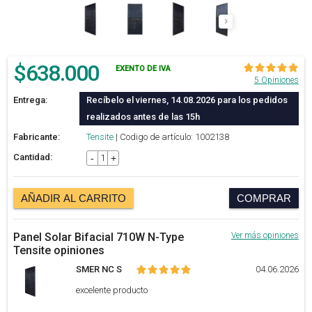
$
638.000
EXENTO DE IVA
5 Opiniones
Entrega:
Recíbelo el viernes, 14.08.2026 para los pedidos
realizados antes de las 15h
Fabricante:
Tensite
| Codigo de artículo: 1002138
Cantidad:
-
+
AÑADIR AL CARRITO
COMPRAR
Panel Solar Bifacial 710W N-Type
Ver más opiniones
Tensite opiniones
SMER NC S
04.06.2026
excelente producto