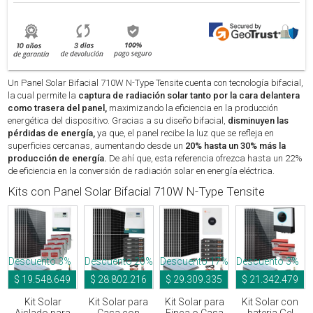
Un Panel Solar Bifacial 710W N-Type Tensite cuenta con tecnología bifacial,
la cual permite la
captura de radiación solar tanto por la cara delantera
como trasera del panel,
maximizando la eficiencia en la producción
energética del dispositivo. Gracias a su diseño bifacial,
disminuyen las
pérdidas de energía,
ya que, el panel recibe la luz que se refleja en
superficies cercanas, aumentando desde un
20% hasta un 30% más la
producción de energía.
De ahí que, esta referencia ofrezca hasta un 22%
de eficiencia en la conversión de radiación solar en energía eléctrica.
Kits con Panel Solar Bifacial 710W N-Type Tensite
Descuento 3%
Descuento 20%
Descuento 17%
Descuento 3%
$ 19.548.649
$ 28.802.216
$ 29.309.335
$ 21.342.479
Kit Solar
Kit Solar para
Kit Solar para
Kit Solar con