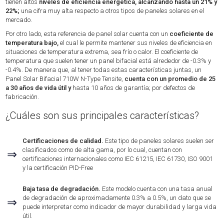
tienen altos
niveles de eficiencia energética, alcanzando hasta un 21% y
22%;
una cifra muy alta respecto a otros tipos de paneles solares en el
mercado.
Por otro lado, esta referencia de panel solar cuenta con un
coeficiente de
temperatura bajo,
el cual le permite mantener sus niveles de eficiencia en
situaciones de temperatura extrema, sea frío o calor. El coeficiente de
temperatura que suelen tener un panel bifacial está alrededor de -0.3% y
-0.4%. De manera que, al tener todas estas características juntas, un
Panel Solar Bifacial 710W N-Type Tensite,
cuenta con un promedio de 25
a 30 años de vida útil y
hasta 10 años de garantía; por defectos de
fabricación.
¿Cuáles son sus principales características?
Certificaciones de calidad.
Este tipo de paneles solares suelen ser
clasificados como de alta gama, por lo cual, cuentan con
⇒
certificaciones internacionales como IEC 61215, IEC 61730, ISO 9001
y la certificación PID-Free
Baja tasa de degradación.
Este modelo cuenta con una tasa anual
de degradación de aproximadamente 0.3% a 0.5%, un dato que se
⇒
puede interpretar como indicador de mayor durabilidad y larga vida
útil.