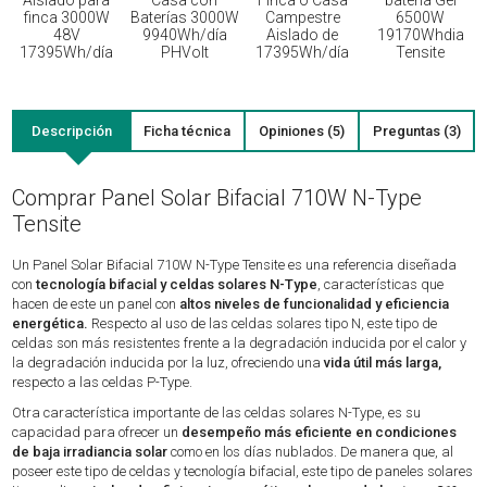
Aislado para
Casa con
Finca o Casa
bateria Gel
finca 3000W
Baterías 3000W
Campestre
6500W
48V
9940Wh/día
Aislado de
19170Whdia
17395Wh/día
PHVolt
17395Wh/día
Tensite
Descripción
Ficha técnica
Opiniones (5)
Preguntas (3)
Comprar Panel Solar Bifacial 710W N-Type
Tensite
Un Panel Solar Bifacial 710W N-Type Tensite es una referencia diseñada
con
tecnología bifacial y celdas solares N-Type
, características que
hacen de este un panel con
altos niveles de funcionalidad y eficiencia
energética.
Respecto al uso de las celdas solares tipo N, este tipo de
celdas son más resistentes frente a la degradación inducida por el calor y
la degradación inducida por la luz, ofreciendo una
vida útil más larga,
respecto a las celdas P-Type.
Otra característica importante de las celdas solares N-Type, es su
capacidad para ofrecer un
desempeño más eficiente en condiciones
de baja irradiancia solar
como en los días nublados. De manera que, al
poseer este tipo de celdas y tecnología bifacial, este tipo de paneles solares